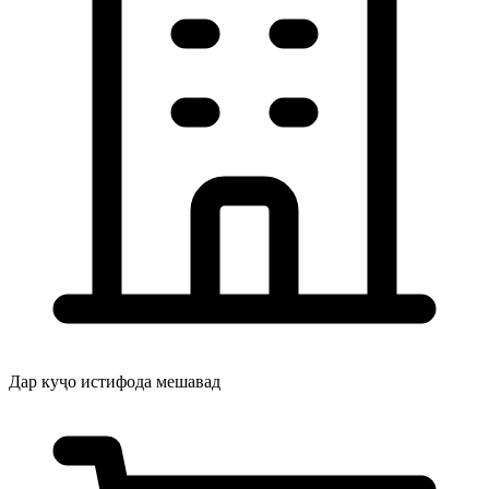
Дар куҷо истифода мешавад