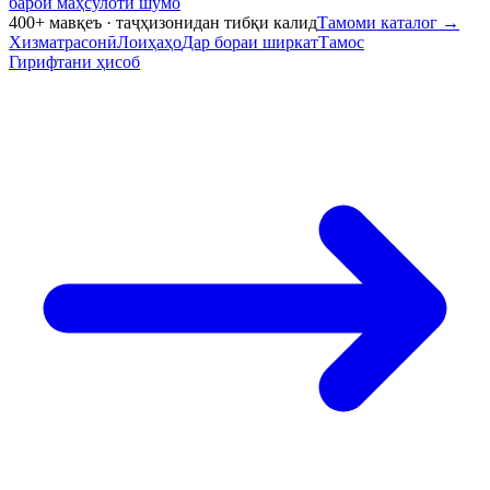
барои маҳсулоти шумо
400+ мавқеъ · таҷҳизонидан тибқи калид
Тамоми каталог
→
Хизматрасонӣ
Лоиҳаҳо
Дар бораи ширкат
Тамос
Гирифтани ҳисоб