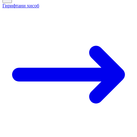
Гирифтани ҳисоб