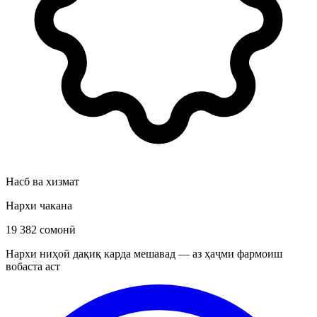
Насб ва хизмат
Нархи чакана
19 382 сомонӣ
Нархи ниҳоӣ дақиқ карда мешавад — аз ҳаҷми фармоиш
вобаста аст