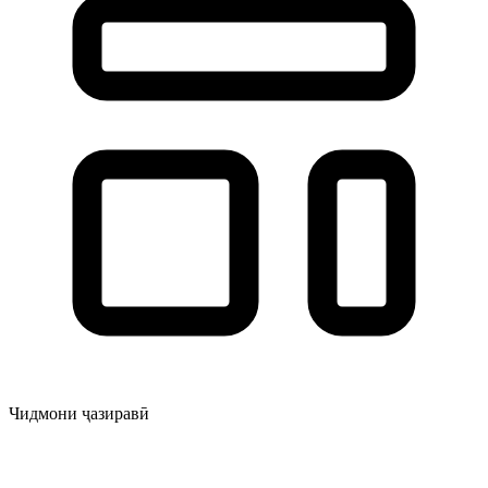
Чидмони ҷазиравӣ