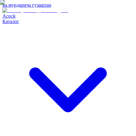
Ба мундариҷа гузаштан
Асосӣ
Каталог