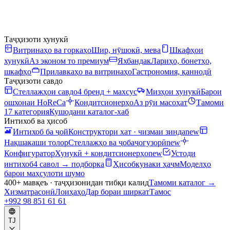
Таҷҳизоти хунукӣ
Витринаҳо ва горкаҳо
Шир, нӯшокӣ, мева
Шкафҳои
хунукӣ
Аз эконом то премиум
Яхбандак
Лариҳо, бонетҳо,
шкафҳо
Прилавкаҳо ва витринаҳо
Гастрономия, қаннодӣ
Таҷҳизоти савдо
Стеллажҳои савдо
4 бренд + махсус
Мизҳои хунукӣ
Барои
ошхонаи HoReCa
Кондитсионерҳо
Аз рӯи масоҳат
Тамоми
17 категория
Кушодани каталог-хаб
Интихоб ва ҳисоб
Интихоб ба ҷой
Конструктори хат · чизмаи зинда
new
Нақшакаши толор
Стеллажҳо ва ҷобаҷогузорӣ
new
Конфигуратор
Хунукӣ + кондитсионерҳо
new
Устоди
интихоб
4 савол → подборка
Ҳисобкунаки ҳаҷм
Моделҳо
барои маҳсулоти шумо
400+ мавқеъ · таҷҳизонидан тибқи калид
Тамоми каталог
→
Хизматрасонӣ
Лоиҳаҳо
Дар бораи ширкат
Тамос
+992 98 851 61 61
TJ