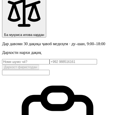
Ба муқоиса илова кардан
Дар давоми 30 дақиқа ҷавоб медиҳем · ду–шан, 9:00–18:00
Дархости нархи дақиқ
Дархост фиристодан