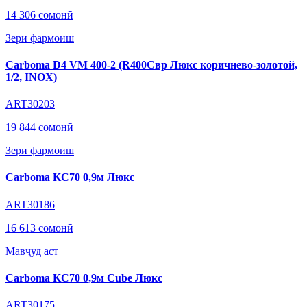
14 306 сомонӣ
Зери фармоиш
Carboma D4 VM 400-2 (R400Cвр Люкс коричнево-золотой,
1/2, INOX)
ART30203
19 844 сомонӣ
Зери фармоиш
Carboma KC70 0,9м Люкс
ART30186
16 613 сомонӣ
Мавҷуд аст
Carboma KC70 0,9м Cube Люкс
ART30175