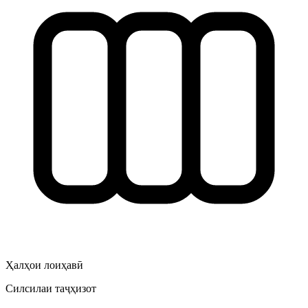
Ҳалҳои лоиҳавӣ
Силсилаи таҷҳизот