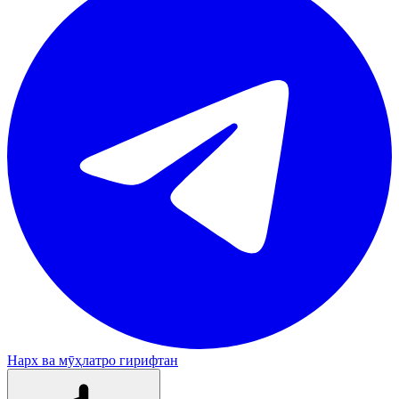
Нарх ва мӯҳлатро гирифтан