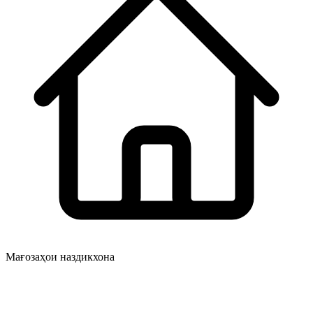
Мағозаҳои наздикхона