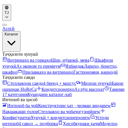
TJ
Асосӣ
Каталог
Таҷҳизоти хунукӣ
Витринаҳо ва горкаҳо
Шир, нӯшокӣ, мева
Шкафҳои
хунукӣ
Аз эконом то премиум
Яхбандак
Лариҳо, бонетҳо,
шкафҳо
Прилавкаҳо ва витринаҳо
Гастрономия, қаннодӣ
Таҷҳизоти савдо
Стеллажҳои савдо
4 бренд + махсус
Мизҳои хунукӣ
Барои
ошхонаи HoReCa
Кондитсионерҳо
Аз рӯи масоҳат
Тамоми
17 категория
Кушодани каталог-хаб
Интихоб ва ҳисоб
Интихоб ба ҷой
Конструктори хат · чизмаи зинда
new
Нақшакаши толор
Стеллажҳо ва ҷобаҷогузорӣ
new
Конфигуратор
Хунукӣ + кондитсионерҳо
new
Устоди
интихоб
4 савол → подборка
Ҳисобкунаки ҳаҷм
Моделҳо