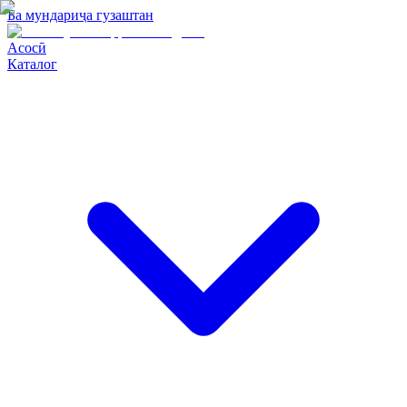
Ба мундариҷа гузаштан
Асосӣ
Каталог