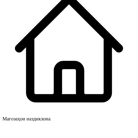
Мағозаҳои наздикхона