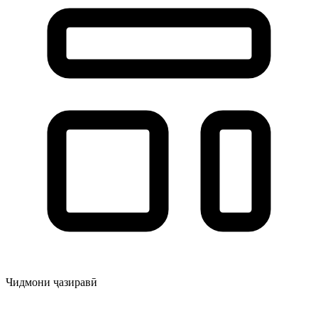
Чидмони ҷазиравӣ