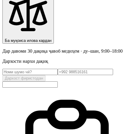
Ба муқоиса илова кардан
Дар давоми 30 дақиқа ҷавоб медиҳем · ду–шан, 9:00–18:00
Дархости нархи дақиқ
Дархост фиристодан