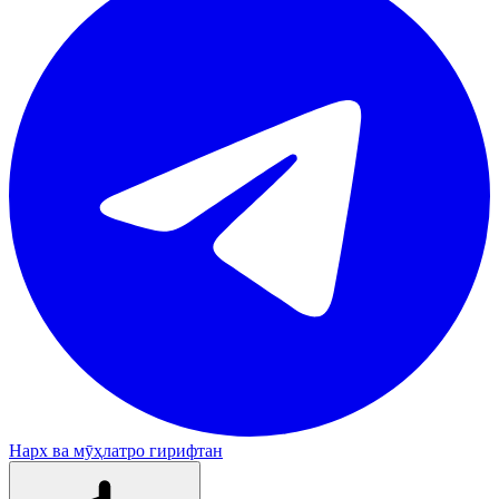
Нарх ва мӯҳлатро гирифтан