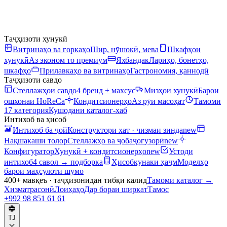
Таҷҳизоти хунукӣ
Витринаҳо ва горкаҳо
Шир, нӯшокӣ, мева
Шкафҳои
хунукӣ
Аз эконом то премиум
Яхбандак
Лариҳо, бонетҳо,
шкафҳо
Прилавкаҳо ва витринаҳо
Гастрономия, қаннодӣ
Таҷҳизоти савдо
Стеллажҳои савдо
4 бренд + махсус
Мизҳои хунукӣ
Барои
ошхонаи HoReCa
Кондитсионерҳо
Аз рӯи масоҳат
Тамоми
17 категория
Кушодани каталог-хаб
Интихоб ва ҳисоб
Интихоб ба ҷой
Конструктори хат · чизмаи зинда
new
Нақшакаши толор
Стеллажҳо ва ҷобаҷогузорӣ
new
Конфигуратор
Хунукӣ + кондитсионерҳо
new
Устоди
интихоб
4 савол → подборка
Ҳисобкунаки ҳаҷм
Моделҳо
барои маҳсулоти шумо
400+ мавқеъ · таҷҳизонидан тибқи калид
Тамоми каталог
→
Хизматрасонӣ
Лоиҳаҳо
Дар бораи ширкат
Тамос
+992 98 851 61 61
TJ