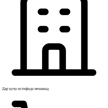
Дар куҷо истифода мешавад