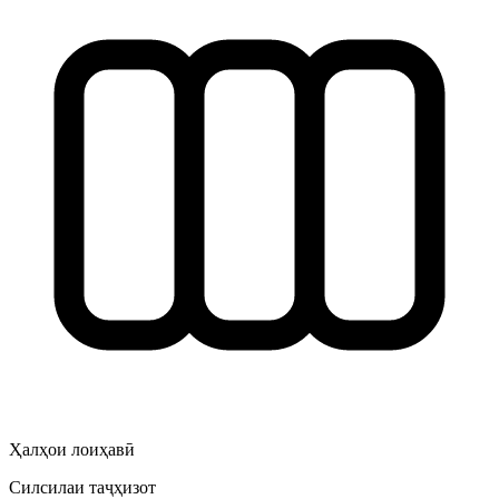
Ҳалҳои лоиҳавӣ
Силсилаи таҷҳизот