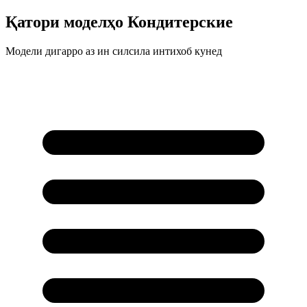
Қатори моделҳо
Кондитерские
Модели дигарро аз ин силсила интихоб кунед