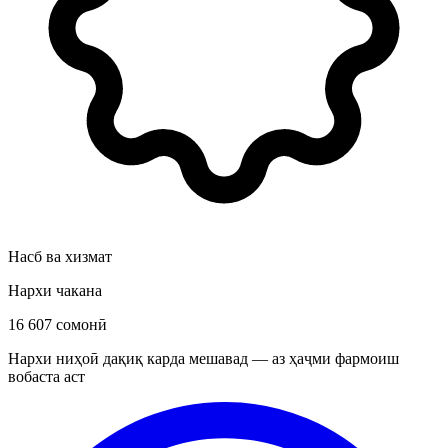
Насб ва хизмат
Нархи чакана
16 607 сомонӣ
Нархи ниҳоӣ дақиқ карда мешавад — аз ҳаҷми фармоиш
вобаста аст