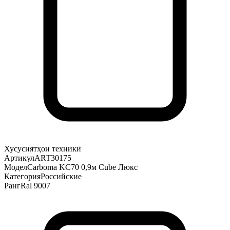
Хусусиятҳои техникӣ
Артикул
ART30175
Модел
Carboma KC70 0,9м Cube Люкс
Категория
Российские
Ранг
Ral 9007