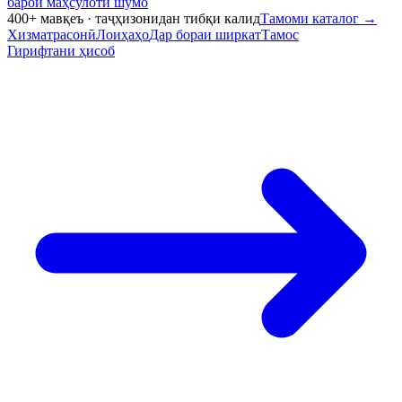
барои маҳсулоти шумо
400+ мавқеъ · таҷҳизонидан тибқи калид
Тамоми каталог
→
Хизматрасонӣ
Лоиҳаҳо
Дар бораи ширкат
Тамос
Гирифтани ҳисоб