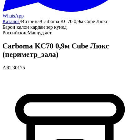
WhatsApp
Каталог
/
Витрина
/
Carboma KC70 0,9м Cube Люкс
Барои калон кардан зер кунед
Российские
Мавҷуд аст
Carboma KC70 0,9м Cube Люкс
(периметр_зала)
ART30175