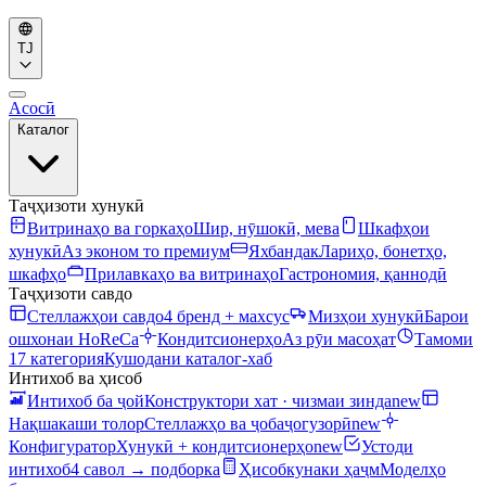
TJ
Асосӣ
Каталог
Таҷҳизоти хунукӣ
Витринаҳо ва горкаҳо
Шир, нӯшокӣ, мева
Шкафҳои
хунукӣ
Аз эконом то премиум
Яхбандак
Лариҳо, бонетҳо,
шкафҳо
Прилавкаҳо ва витринаҳо
Гастрономия, қаннодӣ
Таҷҳизоти савдо
Стеллажҳои савдо
4 бренд + махсус
Мизҳои хунукӣ
Барои
ошхонаи HoReCa
Кондитсионерҳо
Аз рӯи масоҳат
Тамоми
17 категория
Кушодани каталог-хаб
Интихоб ва ҳисоб
Интихоб ба ҷой
Конструктори хат · чизмаи зинда
new
Нақшакаши толор
Стеллажҳо ва ҷобаҷогузорӣ
new
Конфигуратор
Хунукӣ + кондитсионерҳо
new
Устоди
интихоб
4 савол → подборка
Ҳисобкунаки ҳаҷм
Моделҳо