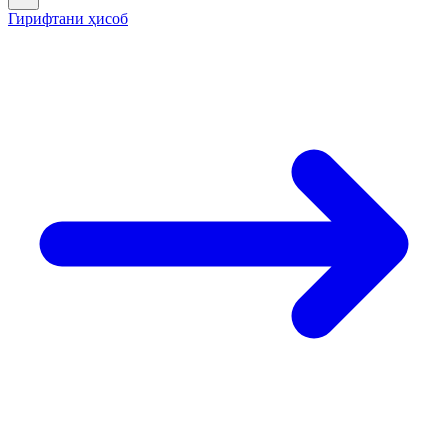
Гирифтани ҳисоб