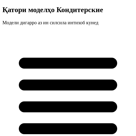
Қатори моделҳо
Кондитерские
Модели дигарро аз ин силсила интихоб кунед