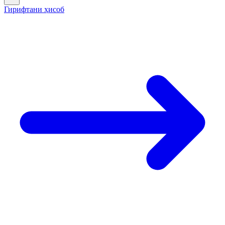
Гирифтани ҳисоб