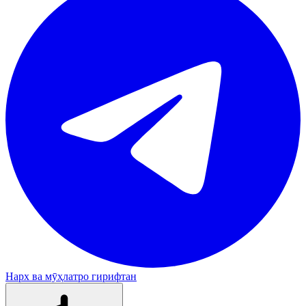
Нарх ва мӯҳлатро гирифтан