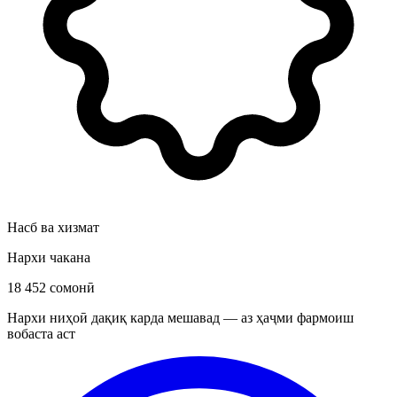
Насб ва хизмат
Нархи чакана
18 452 сомонӣ
Нархи ниҳоӣ дақиқ карда мешавад — аз ҳаҷми фармоиш
вобаста аст