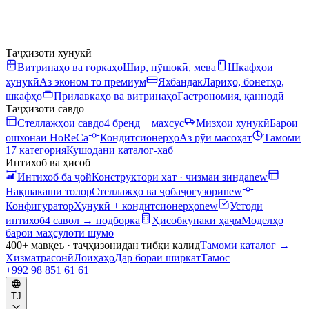
Таҷҳизоти хунукӣ
Витринаҳо ва горкаҳо
Шир, нӯшокӣ, мева
Шкафҳои
хунукӣ
Аз эконом то премиум
Яхбандак
Лариҳо, бонетҳо,
шкафҳо
Прилавкаҳо ва витринаҳо
Гастрономия, қаннодӣ
Таҷҳизоти савдо
Стеллажҳои савдо
4 бренд + махсус
Мизҳои хунукӣ
Барои
ошхонаи HoReCa
Кондитсионерҳо
Аз рӯи масоҳат
Тамоми
17 категория
Кушодани каталог-хаб
Интихоб ва ҳисоб
Интихоб ба ҷой
Конструктори хат · чизмаи зинда
new
Нақшакаши толор
Стеллажҳо ва ҷобаҷогузорӣ
new
Конфигуратор
Хунукӣ + кондитсионерҳо
new
Устоди
интихоб
4 савол → подборка
Ҳисобкунаки ҳаҷм
Моделҳо
барои маҳсулоти шумо
400+ мавқеъ · таҷҳизонидан тибқи калид
Тамоми каталог
→
Хизматрасонӣ
Лоиҳаҳо
Дар бораи ширкат
Тамос
+992 98 851 61 61
TJ