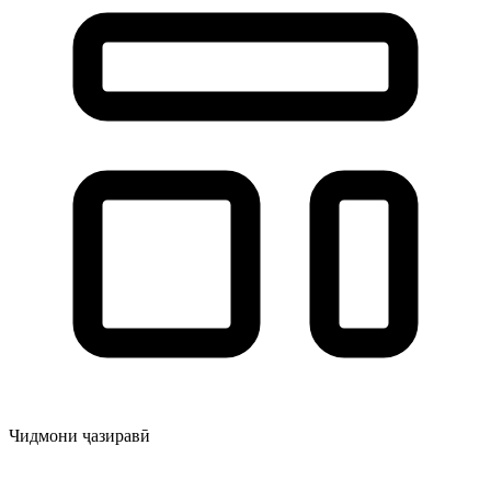
Чидмони ҷазиравӣ