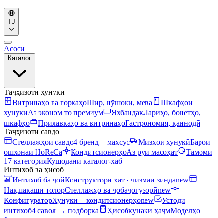
TJ
Асосӣ
Каталог
Таҷҳизоти хунукӣ
Витринаҳо ва горкаҳо
Шир, нӯшокӣ, мева
Шкафҳои
хунукӣ
Аз эконом то премиум
Яхбандак
Лариҳо, бонетҳо,
шкафҳо
Прилавкаҳо ва витринаҳо
Гастрономия, қаннодӣ
Таҷҳизоти савдо
Стеллажҳои савдо
4 бренд + махсус
Мизҳои хунукӣ
Барои
ошхонаи HoReCa
Кондитсионерҳо
Аз рӯи масоҳат
Тамоми
17 категория
Кушодани каталог-хаб
Интихоб ва ҳисоб
Интихоб ба ҷой
Конструктори хат · чизмаи зинда
new
Нақшакаши толор
Стеллажҳо ва ҷобаҷогузорӣ
new
Конфигуратор
Хунукӣ + кондитсионерҳо
new
Устоди
интихоб
4 савол → подборка
Ҳисобкунаки ҳаҷм
Моделҳо