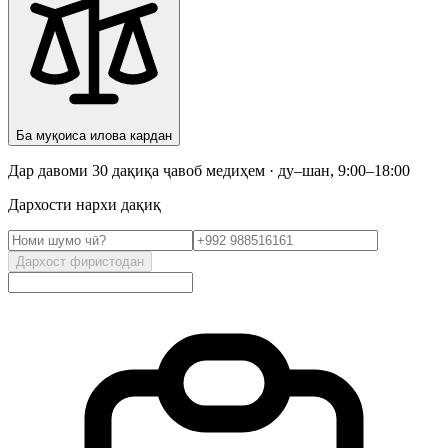
Ба муқоиса илова кардан
Дар давоми 30 дақиқа ҷавоб медиҳем · ду–шан, 9:00–18:00
Дархости нархи дақиқ
Дархост фиристодан