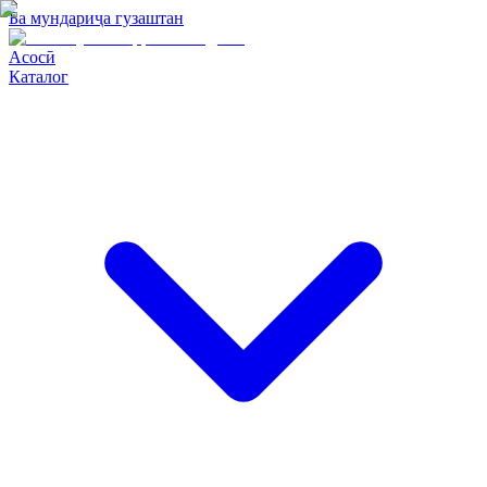
Ба мундариҷа гузаштан
Асосӣ
Каталог