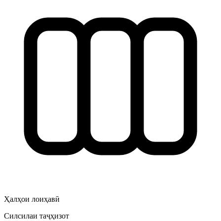
Ҳалҳои лоиҳавӣ
Силсилаи таҷҳизот