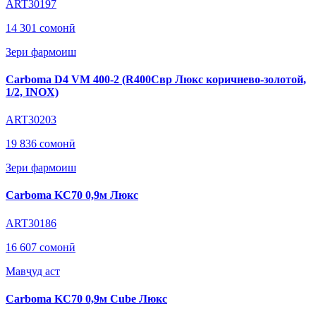
ART30197
14 301 сомонӣ
Зери фармоиш
Carboma D4 VM 400-2 (R400Cвр Люкс коричнево-золотой,
1/2, INOX)
ART30203
19 836 сомонӣ
Зери фармоиш
Carboma KC70 0,9м Люкс
ART30186
16 607 сомонӣ
Мавҷуд аст
Carboma KC70 0,9м Cube Люкс