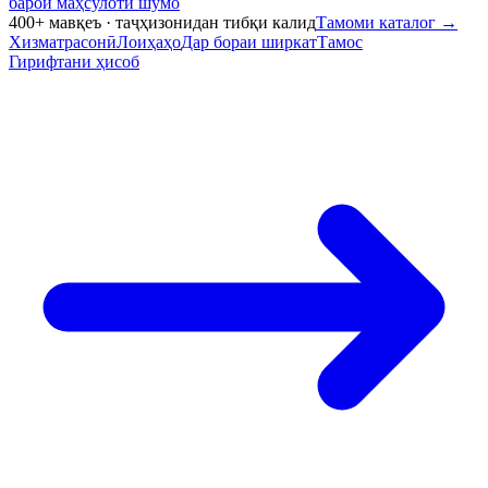
барои маҳсулоти шумо
400+ мавқеъ · таҷҳизонидан тибқи калид
Тамоми каталог
→
Хизматрасонӣ
Лоиҳаҳо
Дар бораи ширкат
Тамос
Гирифтани ҳисоб