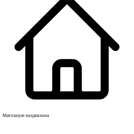
Мағозаҳои наздикхона