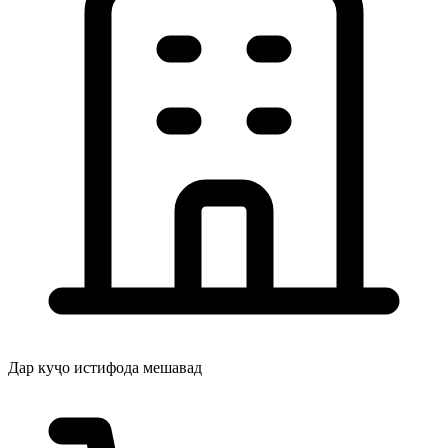
Дар куҷо истифода мешавад