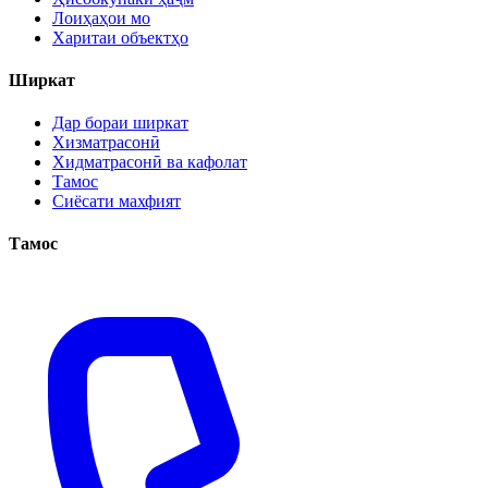
Лоиҳаҳои мо
Харитаи объектҳо
Ширкат
Дар бораи ширкат
Хизматрасонӣ
Хидматрасонӣ ва кафолат
Тамос
Сиёсати махфият
Тамос