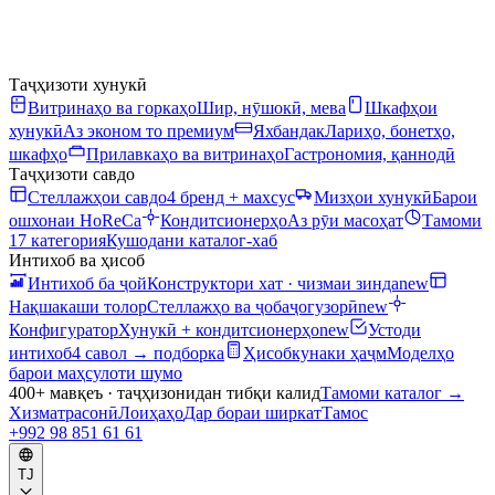
Таҷҳизоти хунукӣ
Витринаҳо ва горкаҳо
Шир, нӯшокӣ, мева
Шкафҳои
хунукӣ
Аз эконом то премиум
Яхбандак
Лариҳо, бонетҳо,
шкафҳо
Прилавкаҳо ва витринаҳо
Гастрономия, қаннодӣ
Таҷҳизоти савдо
Стеллажҳои савдо
4 бренд + махсус
Мизҳои хунукӣ
Барои
ошхонаи HoReCa
Кондитсионерҳо
Аз рӯи масоҳат
Тамоми
17 категория
Кушодани каталог-хаб
Интихоб ва ҳисоб
Интихоб ба ҷой
Конструктори хат · чизмаи зинда
new
Нақшакаши толор
Стеллажҳо ва ҷобаҷогузорӣ
new
Конфигуратор
Хунукӣ + кондитсионерҳо
new
Устоди
интихоб
4 савол → подборка
Ҳисобкунаки ҳаҷм
Моделҳо
барои маҳсулоти шумо
400+ мавқеъ · таҷҳизонидан тибқи калид
Тамоми каталог
→
Хизматрасонӣ
Лоиҳаҳо
Дар бораи ширкат
Тамос
+992 98 851 61 61
TJ