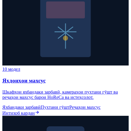
10 модел
Яхдонҳои махсус
Шкафҳои яхбандаки зарбавӣ, камераҳои пухтани гӯшт ва
реҷаҳои махсус барои HoReCa ва истеҳсолот.
Яхбандаки зарбавӣ
Пухтани гӯшт
Реҷаҳои махсус
Интихоб кардан