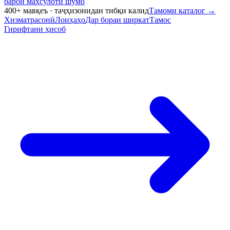
барои маҳсулоти шумо
400+ мавқеъ · таҷҳизонидан тибқи калид
Тамоми каталог
→
Хизматрасонӣ
Лоиҳаҳо
Дар бораи ширкат
Тамос
Гирифтани ҳисоб