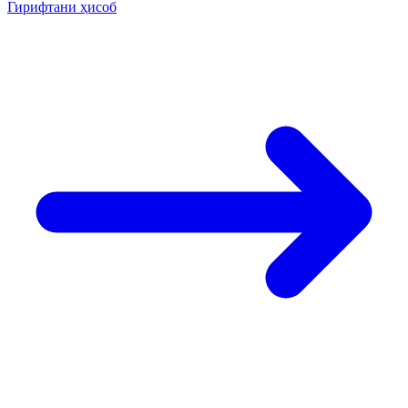
Гирифтани ҳисоб