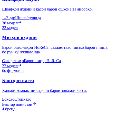
Шкафҳои яхдонии касбӣ барои ошхона ва анборҳо.
1–2 дар
Шиша/пӯшида
38 модел
22 модел
Мизҳои яхдонӣ
Барои ошхонаҳои HoReCa: саладеттаҳо, мизҳо барои пицца,
бо рӯи хунукшаванда.
Саладеттаҳо
Барои пицца
HoReCa
22 модел
бо фармоиш
Боксҳои касса
Ҳалҳои компактии яхдонӣ барои зонаҳои касса.
Боксҳо
Стойкаҳо
Бештар донистан
4 бренд