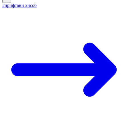
Гирифтани ҳисоб