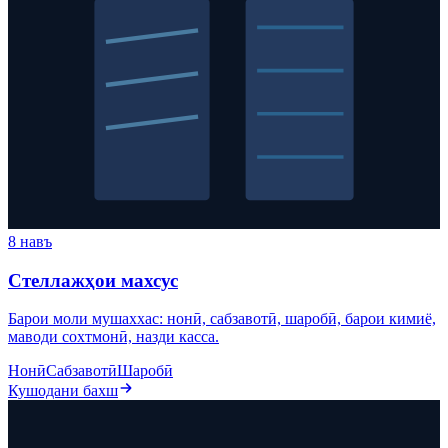
8 навъ
Стеллажҳои махсус
Барои моли мушаххас: нонӣ, сабзавотӣ, шаробӣ, барои кимиё,
маводи сохтмонӣ, назди касса.
Нонӣ
Сабзавотӣ
Шаробӣ
Кушодани бахш