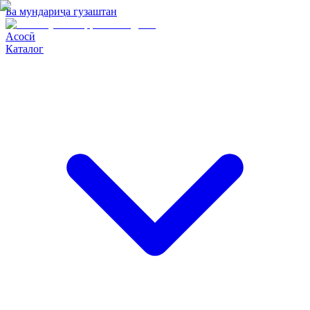
Ба мундариҷа гузаштан
Асосӣ
Каталог