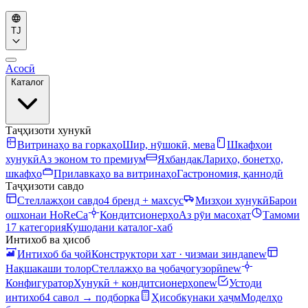
TJ
Асосӣ
Каталог
Таҷҳизоти хунукӣ
Витринаҳо ва горкаҳо
Шир, нӯшокӣ, мева
Шкафҳои
хунукӣ
Аз эконом то премиум
Яхбандак
Лариҳо, бонетҳо,
шкафҳо
Прилавкаҳо ва витринаҳо
Гастрономия, қаннодӣ
Таҷҳизоти савдо
Стеллажҳои савдо
4 бренд + махсус
Мизҳои хунукӣ
Барои
ошхонаи HoReCa
Кондитсионерҳо
Аз рӯи масоҳат
Тамоми
17 категория
Кушодани каталог-хаб
Интихоб ва ҳисоб
Интихоб ба ҷой
Конструктори хат · чизмаи зинда
new
Нақшакаши толор
Стеллажҳо ва ҷобаҷогузорӣ
new
Конфигуратор
Хунукӣ + кондитсионерҳо
new
Устоди
интихоб
4 савол → подборка
Ҳисобкунаки ҳаҷм
Моделҳо