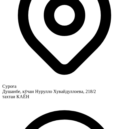
Суроға
Душанбе, кӯчаи Нурулло Хувайдуллоева, 218/2
тахтаи КАЁН