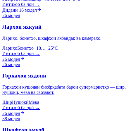
Интихоб ба ҷой →
Дидани 16 модел
26 модел
Ларҳои яхкунӣ
Лариҳо, бонетҳо, шкафҳои яхбандак ва камераҳо.
Лариҳо
Бонетҳо
−18…−25°C
Интихоб ба ҷой →
26 модел
26 модел
Горкаҳои яхдонӣ
Горкаҳои кушодаи бисёрқабата барои супермаркетҳо — шир,
нӯшокӣ, мева ва сабзавот.
Шир
Нӯшокӣ
Мева
Интихоб ба ҷой →
26 модел
38 модел
Шкафҳои амудӣ