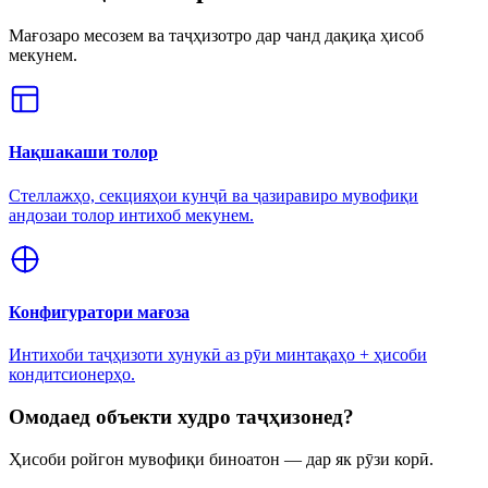
Мағозаро месозем ва таҷҳизотро дар чанд дақиқа ҳисоб
мекунем.
Нақшакаши толор
Стеллажҳо, секцияҳои кунҷӣ ва ҷазиравиро мувофиқи
андозаи толор интихоб мекунем.
Конфигуратори мағоза
Интихоби таҷҳизоти хунукӣ аз рӯи минтақаҳо + ҳисоби
кондитсионерҳо.
Омодаед объекти худро таҷҳизонед?
Ҳисоби ройгон мувофиқи биноатон — дар як рӯзи корӣ.