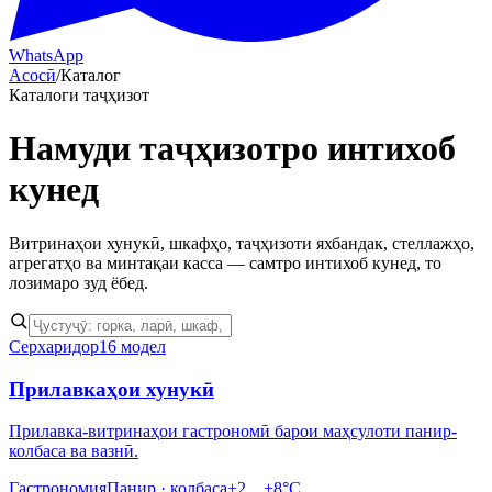
WhatsApp
Асосӣ
/
Каталог
Каталоги таҷҳизот
Намуди
таҷҳизотро интихоб
кунед
Витринаҳои хунукӣ, шкафҳо, таҷҳизоти яхбандак, стеллажҳо,
агрегатҳо ва минтақаи касса — самтро интихоб кунед, то
лозимаро зуд ёбед.
Серхаридор
16 модел
Прилавкаҳои хунукӣ
Прилавка-витринаҳои гастрономӣ барои маҳсулоти панир-
колбаса ва вазнӣ.
Гастрономия
Панир · колбаса
+2…+8°C