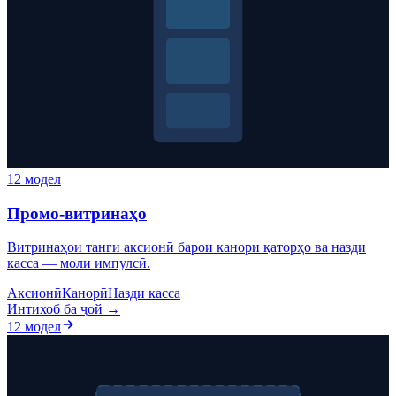
12 модел
Промо-витринаҳо
Витринаҳои танги аксионӣ барои канори қаторҳо ва назди
касса — моли импулсӣ.
Аксионӣ
Канорӣ
Назди касса
Интихоб ба ҷой →
12 модел