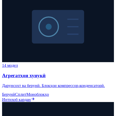
14 модел
Агрегатҳои хунукӣ
Дарунсохт ва берунӣ. Блокҳои компрессор-конденсаторӣ.
Берунӣ
Сплит
Моноблокҳо
Интихоб кардан