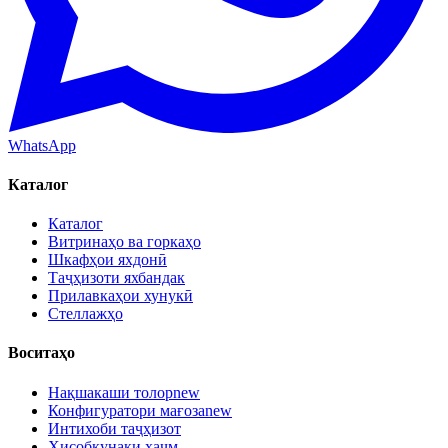
WhatsApp
Каталог
Каталог
Витринаҳо ва горкаҳо
Шкафҳои яхдонӣ
Таҷҳизоти яхбандак
Прилавкаҳои хунукӣ
Стеллажҳо
Воситаҳо
Нақшакаши толор
new
Конфигуратори мағоза
new
Интихоби таҷҳизот
Ҳисобкунаки ҳаҷм