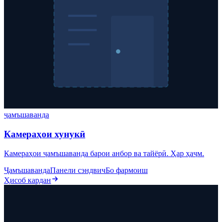
ҷамъшаванда
Камераҳои хунукӣ
Камераҳои ҷамъшаванда барои анбор ва тайёрӣ. Ҳар ҳаҷм.
Ҷамъшаванда
Панели сэндвич
Бо фармоиш
Ҳисоб кардан