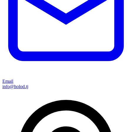
Email
info@holod.tj