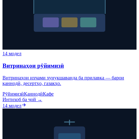
14 модел
Витринаҳои рӯйимизӣ
Витринаҳои ихчами хунукшаванда ба прилавка — барои
қаннодӣ, десертҳо, газакҳо.
Рӯйимизӣ
Қаннодӣ
Кафе
Интихоб ба ҷой →
14 модел