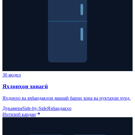
30 модел
Яхдонҳои хонагӣ
Яхдонҳо ва яхбандакҳои маишӣ барои хона ва нуқтаҳои хурд.
Дукамера
Side-by-Side
Яхбандакҳо
Интихоб кардан