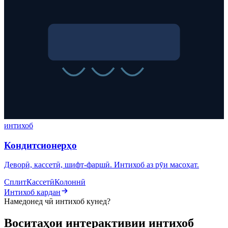
интихоб
Кондитсионерҳо
Деворӣ, кассетӣ, шифт-фаршӣ. Интихоб аз рӯи масоҳат.
Сплит
Кассетӣ
Колоннӣ
Интихоб кардан
Намедонед чӣ интихоб кунед?
Воситаҳои интерактивии интихоб