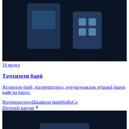
18 модел
Таҷҳизоти барӣ
Яхдонҳои барӣ, яхгенераторҳо, хунуккунакҳои нӯшокӣ барои
кафе ва барҳо.
Яхгенераторҳо
Шкафҳои барӣ
HoReCa
Интихоб кардан