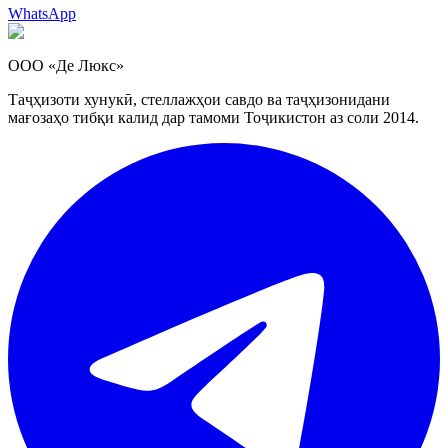
WhatsApp
ООО «Де Люкс»
Таҷҳизоти хунукӣ, стеллажҳои савдо ва таҷҳизонидани
мағозаҳо тибқи калид дар тамоми Тоҷикистон аз соли 2014.