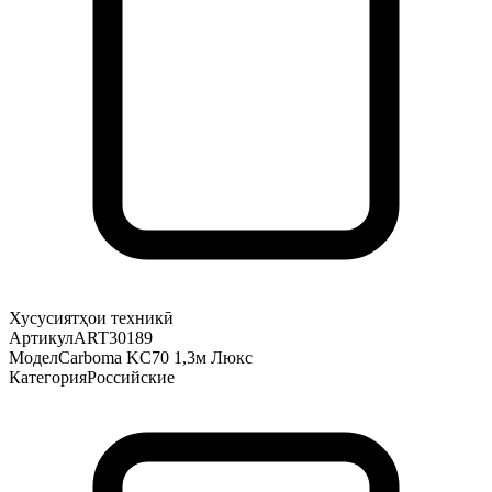
Хусусиятҳои техникӣ
Артикул
ART30189
Модел
Carboma KC70 1,3м Люкс
Категория
Российские