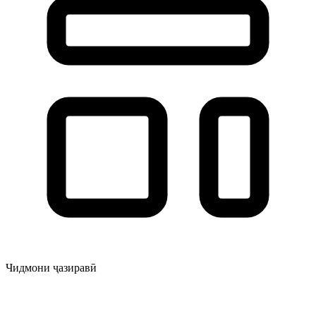
Чидмони ҷазиравӣ