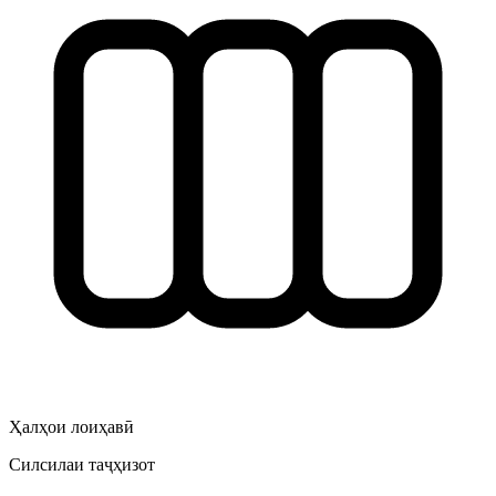
Ҳалҳои лоиҳавӣ
Силсилаи таҷҳизот