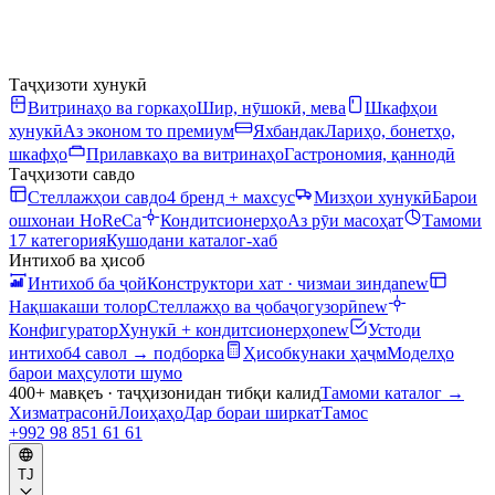
Таҷҳизоти хунукӣ
Витринаҳо ва горкаҳо
Шир, нӯшокӣ, мева
Шкафҳои
хунукӣ
Аз эконом то премиум
Яхбандак
Лариҳо, бонетҳо,
шкафҳо
Прилавкаҳо ва витринаҳо
Гастрономия, қаннодӣ
Таҷҳизоти савдо
Стеллажҳои савдо
4 бренд + махсус
Мизҳои хунукӣ
Барои
ошхонаи HoReCa
Кондитсионерҳо
Аз рӯи масоҳат
Тамоми
17 категория
Кушодани каталог-хаб
Интихоб ва ҳисоб
Интихоб ба ҷой
Конструктори хат · чизмаи зинда
new
Нақшакаши толор
Стеллажҳо ва ҷобаҷогузорӣ
new
Конфигуратор
Хунукӣ + кондитсионерҳо
new
Устоди
интихоб
4 савол → подборка
Ҳисобкунаки ҳаҷм
Моделҳо
барои маҳсулоти шумо
400+ мавқеъ · таҷҳизонидан тибқи калид
Тамоми каталог
→
Хизматрасонӣ
Лоиҳаҳо
Дар бораи ширкат
Тамос
+992 98 851 61 61
TJ