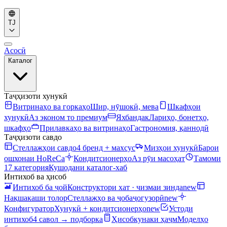
TJ
Асосӣ
Каталог
Таҷҳизоти хунукӣ
Витринаҳо ва горкаҳо
Шир, нӯшокӣ, мева
Шкафҳои
хунукӣ
Аз эконом то премиум
Яхбандак
Лариҳо, бонетҳо,
шкафҳо
Прилавкаҳо ва витринаҳо
Гастрономия, қаннодӣ
Таҷҳизоти савдо
Стеллажҳои савдо
4 бренд + махсус
Мизҳои хунукӣ
Барои
ошхонаи HoReCa
Кондитсионерҳо
Аз рӯи масоҳат
Тамоми
17 категория
Кушодани каталог-хаб
Интихоб ва ҳисоб
Интихоб ба ҷой
Конструктори хат · чизмаи зинда
new
Нақшакаши толор
Стеллажҳо ва ҷобаҷогузорӣ
new
Конфигуратор
Хунукӣ + кондитсионерҳо
new
Устоди
интихоб
4 савол → подборка
Ҳисобкунаки ҳаҷм
Моделҳо