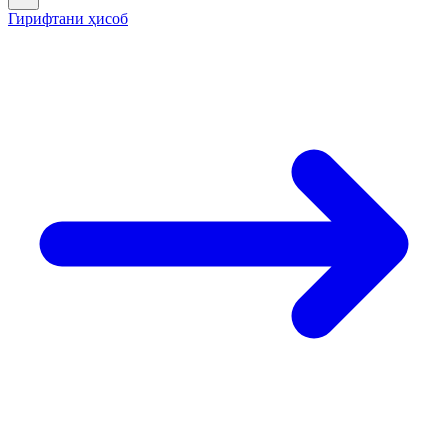
Гирифтани ҳисоб