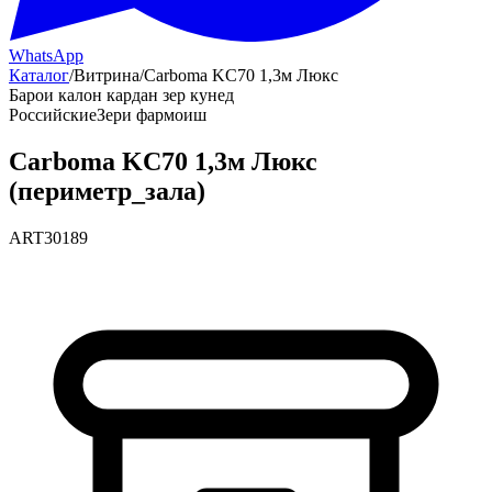
WhatsApp
Каталог
/
Витрина
/
Carboma KC70 1,3м Люкс
Барои калон кардан зер кунед
Российские
Зери фармоиш
Carboma KC70 1,3м Люкс
(периметр_зала)
ART30189