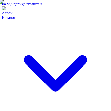
Ба мундариҷа гузаштан
Асосӣ
Каталог