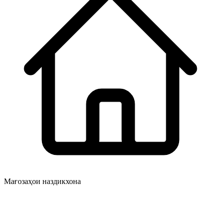
Мағозаҳои наздикхона