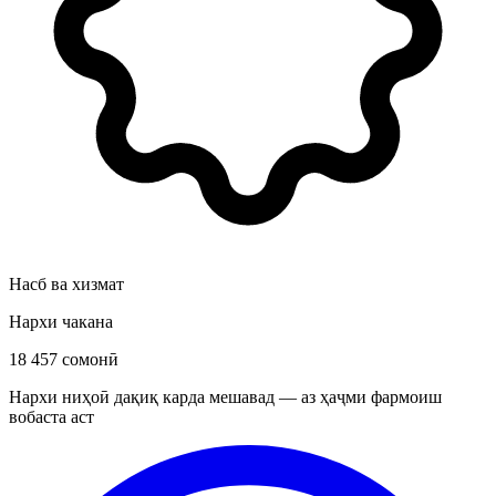
Насб ва хизмат
Нархи чакана
18 457 сомонӣ
Нархи ниҳоӣ дақиқ карда мешавад — аз ҳаҷми фармоиш
вобаста аст