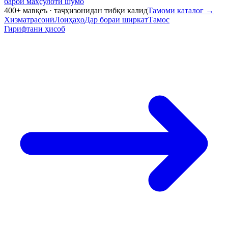
барои маҳсулоти шумо
400+ мавқеъ · таҷҳизонидан тибқи калид
Тамоми каталог
→
Хизматрасонӣ
Лоиҳаҳо
Дар бораи ширкат
Тамос
Гирифтани ҳисоб