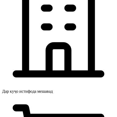
Дар куҷо истифода мешавад