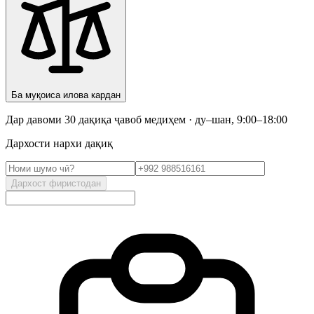
Ба муқоиса илова кардан
Дар давоми 30 дақиқа ҷавоб медиҳем · ду–шан, 9:00–18:00
Дархости нархи дақиқ
Дархост фиристодан