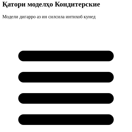
Қатори моделҳо
Кондитерские
Модели дигарро аз ин силсила интихоб кунед