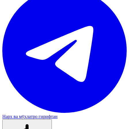
Нарх ва мӯҳлатро гирифтан