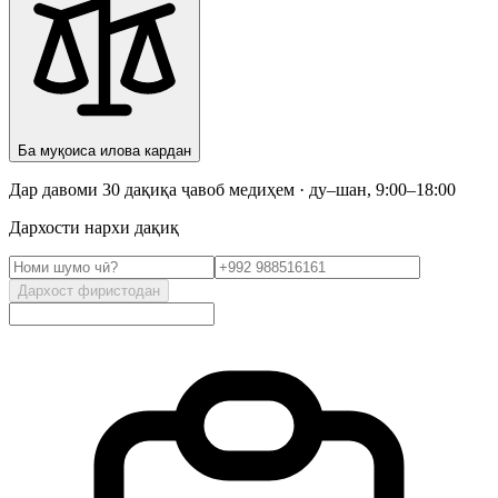
Ба муқоиса илова кардан
Дар давоми 30 дақиқа ҷавоб медиҳем · ду–шан, 9:00–18:00
Дархости нархи дақиқ
Дархост фиристодан