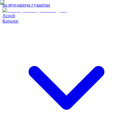
Ба мундариҷа гузаштан
Асосӣ
Каталог