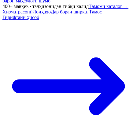
барои маҳсулоти шумо
400+ мавқеъ · таҷҳизонидан тибқи калид
Тамоми каталог
→
Хизматрасонӣ
Лоиҳаҳо
Дар бораи ширкат
Тамос
Гирифтани ҳисоб