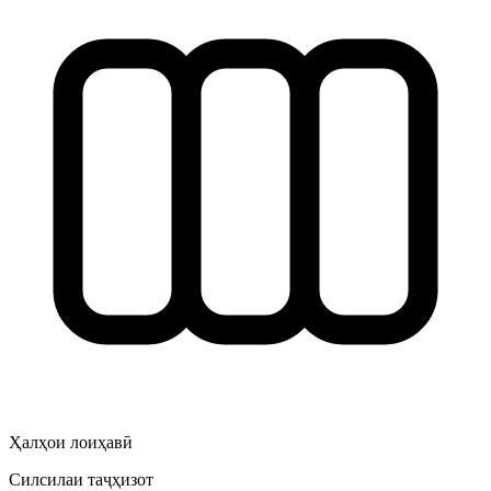
Ҳалҳои лоиҳавӣ
Силсилаи таҷҳизот