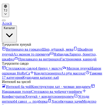
TJ
Асосӣ
Каталог
Таҷҳизоти хунукӣ
Витринаҳо ва горкаҳо
Шир, нӯшокӣ, мева
Шкафҳои
хунукӣ
Аз эконом то премиум
Яхбандак
Лариҳо, бонетҳо,
шкафҳо
Прилавкаҳо ва витринаҳо
Гастрономия, қаннодӣ
Таҷҳизоти савдо
Стеллажҳои савдо
4 бренд + махсус
Мизҳои хунукӣ
Барои
ошхонаи HoReCa
Кондитсионерҳо
Аз рӯи масоҳат
Тамоми
17 категория
Кушодани каталог-хаб
Интихоб ва ҳисоб
Интихоб ба ҷой
Конструктори хат · чизмаи зинда
new
Нақшакаши толор
Стеллажҳо ва ҷобаҷогузорӣ
new
Конфигуратор
Хунукӣ + кондитсионерҳо
new
Устоди
интихоб
4 савол → подборка
Ҳисобкунаки ҳаҷм
Моделҳо