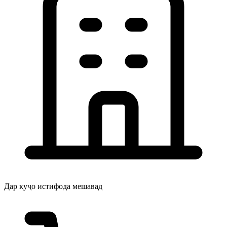
Дар куҷо истифода мешавад