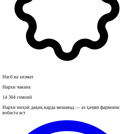
Насб ва хизмат
Нархи чакана
14 304 сомонӣ
Нархи ниҳоӣ дақиқ карда мешавад — аз ҳаҷми фармоиш
вобаста аст