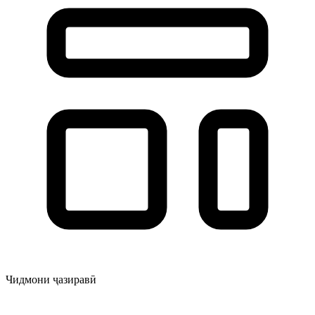
Чидмони ҷазиравӣ