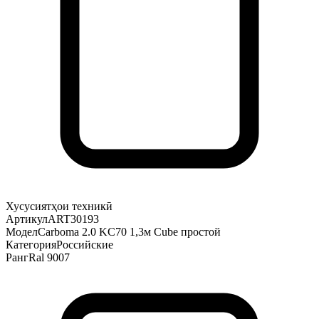
Хусусиятҳои техникӣ
Артикул
ART30193
Модел
Carboma 2.0 KC70 1,3м Cube простой
Категория
Российские
Ранг
Ral 9007