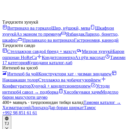
Таҷҳизоти хунукӣ
Витринаҳо ва горкаҳо
Шир, нӯшокӣ, мева
Шкафҳои
хунукӣ
Аз эконом то премиум
Яхбандак
Лариҳо, бонетҳо,
шкафҳо
Прилавкаҳо ва витринаҳо
Гастрономия, қаннодӣ
Таҷҳизоти савдо
Стеллажҳои савдо
4 бренд + махсус
Мизҳои хунукӣ
Барои
ошхонаи HoReCa
Кондитсионерҳо
Аз рӯи масоҳат
Тамоми
17 категория
Кушодани каталог-хаб
Интихоб ва ҳисоб
Интихоб ба ҷой
Конструктори хат · чизмаи зинда
new
Нақшакаши толор
Стеллажҳо ва ҷобаҷогузорӣ
new
Конфигуратор
Хунукӣ + кондитсионерҳо
new
Устоди
интихоб
4 савол → подборка
Ҳисобкунаки ҳаҷм
Моделҳо
барои маҳсулоти шумо
400+ мавқеъ · таҷҳизонидан тибқи калид
Тамоми каталог
→
Хизматрасонӣ
Лоиҳаҳо
Дар бораи ширкат
Тамос
+992 98 851 61 61
TJ