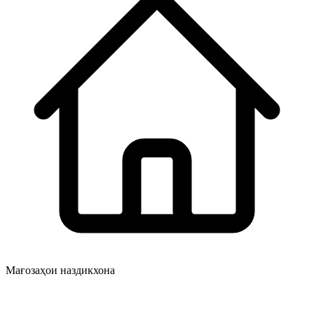
Мағозаҳои наздикхона