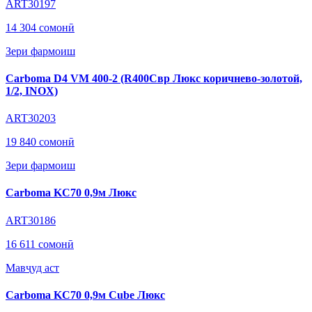
ART30197
14 304 сомонӣ
Зери фармоиш
Carboma D4 VM 400-2 (R400Cвр Люкс коричнево-золотой,
1/2, INOX)
ART30203
19 840 сомонӣ
Зери фармоиш
Carboma KC70 0,9м Люкс
ART30186
16 611 сомонӣ
Мавҷуд аст
Carboma KC70 0,9м Cube Люкс