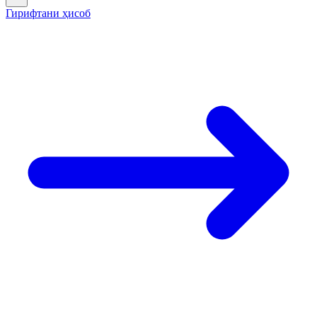
Гирифтани ҳисоб