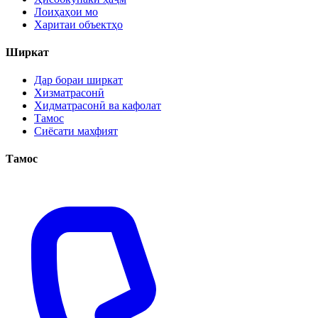
Лоиҳаҳои мо
Харитаи объектҳо
Ширкат
Дар бораи ширкат
Хизматрасонӣ
Хидматрасонӣ ва кафолат
Тамос
Сиёсати махфият
Тамос