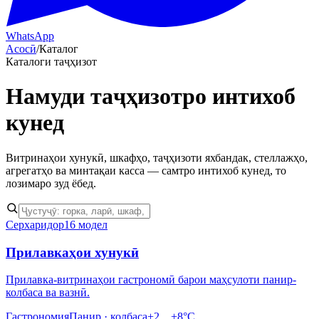
WhatsApp
Асосӣ
/
Каталог
Каталоги таҷҳизот
Намуди
таҷҳизотро интихоб
кунед
Витринаҳои хунукӣ, шкафҳо, таҷҳизоти яхбандак, стеллажҳо,
агрегатҳо ва минтақаи касса — самтро интихоб кунед, то
лозимаро зуд ёбед.
Серхаридор
16 модел
Прилавкаҳои хунукӣ
Прилавка-витринаҳои гастрономӣ барои маҳсулоти панир-
колбаса ва вазнӣ.
Гастрономия
Панир · колбаса
+2…+8°C