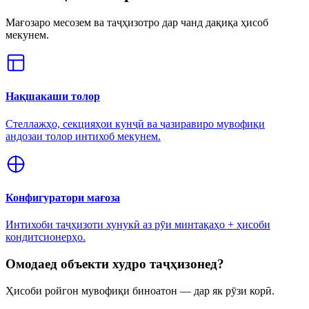
Мағозаро месозем ва таҷҳизотро дар чанд дақиқа ҳисоб
мекунем.
Нақшакаши толор
Стеллажҳо, секцияҳои кунҷӣ ва ҷазиравиро мувофиқи
андозаи толор интихоб мекунем.
Конфигуратори мағоза
Интихоби таҷҳизоти хунукӣ аз рӯи минтақаҳо + ҳисоби
кондитсионерҳо.
Омодаед объекти худро таҷҳизонед?
Ҳисоби ройгон мувофиқи биноатон — дар як рӯзи корӣ.