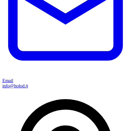
Email
info@holod.tj