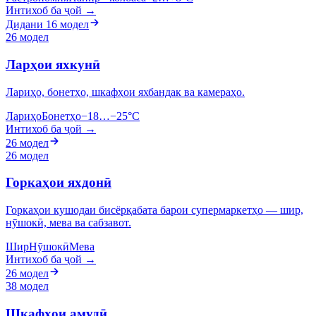
Интихоб ба ҷой →
Дидани 16 модел
26 модел
Ларҳои яхкунӣ
Лариҳо, бонетҳо, шкафҳои яхбандак ва камераҳо.
Лариҳо
Бонетҳо
−18…−25°C
Интихоб ба ҷой →
26 модел
26 модел
Горкаҳои яхдонӣ
Горкаҳои кушодаи бисёрқабата барои супермаркетҳо — шир,
нӯшокӣ, мева ва сабзавот.
Шир
Нӯшокӣ
Мева
Интихоб ба ҷой →
26 модел
38 модел
Шкафҳои амудӣ