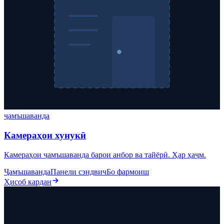
ҷамъшаванда
Камераҳои хунукӣ
Камераҳои ҷамъшаванда барои анбор ва тайёрӣ. Ҳар ҳаҷм.
Ҷамъшаванда
Панели сэндвич
Бо фармоиш
Ҳисоб кардан