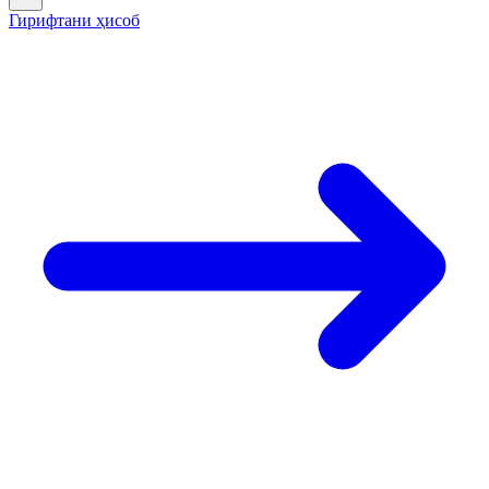
Гирифтани ҳисоб