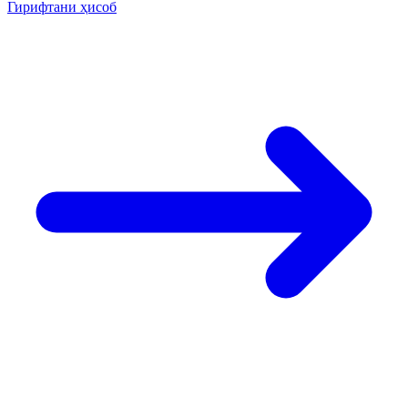
Гирифтани ҳисоб