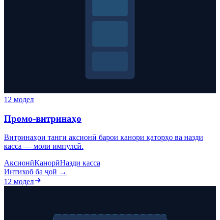
12 модел
Промо-витринаҳо
Витринаҳои танги аксионӣ барои канори қаторҳо ва назди
касса — моли импулсӣ.
Аксионӣ
Канорӣ
Назди касса
Интихоб ба ҷой →
12 модел