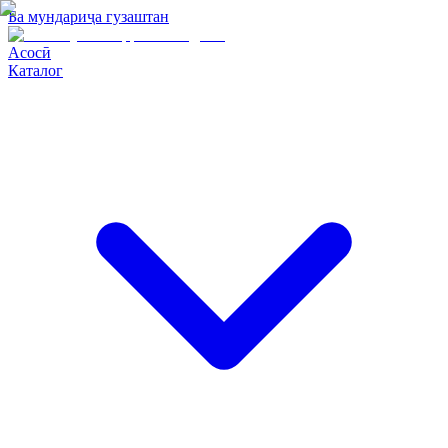
Ба мундариҷа гузаштан
Асосӣ
Каталог