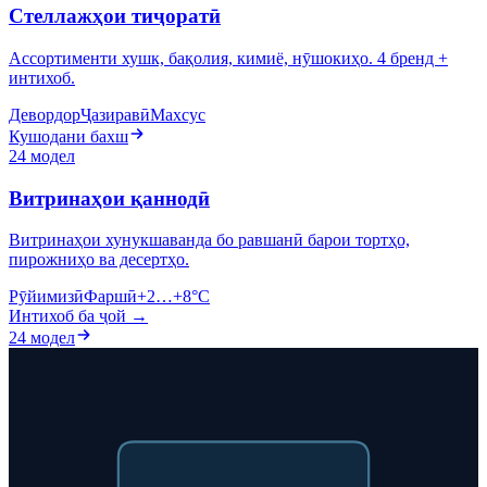
Стеллажҳои тиҷоратӣ
Ассортименти хушк, бақолия, кимиё, нӯшокиҳо. 4 бренд +
интихоб.
Девордор
Ҷазиравӣ
Махсус
Кушодани бахш
24 модел
Витринаҳои қаннодӣ
Витринаҳои хунукшаванда бо равшанӣ барои тортҳо,
пирожниҳо ва десертҳо.
Рӯйимизӣ
Фаршӣ
+2…+8°C
Интихоб ба ҷой →
24 модел