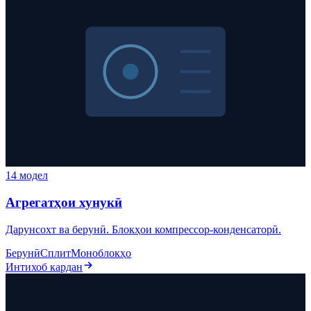
14 модел
Агрегатҳои хунукӣ
Дарунсохт ва берунӣ. Блокҳои компрессор-конденсаторӣ.
Берунӣ
Сплит
Моноблокҳо
Интихоб кардан