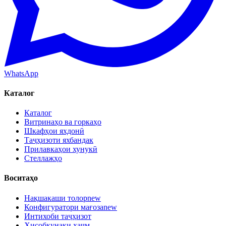
WhatsApp
Каталог
Каталог
Витринаҳо ва горкаҳо
Шкафҳои яхдонӣ
Таҷҳизоти яхбандак
Прилавкаҳои хунукӣ
Стеллажҳо
Воситаҳо
Нақшакаши толор
new
Конфигуратори мағоза
new
Интихоби таҷҳизот
Ҳисобкунаки ҳаҷм