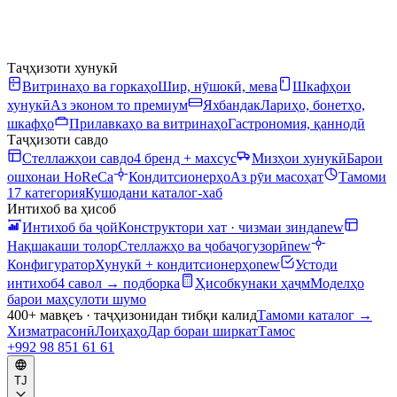
Таҷҳизоти хунукӣ
Витринаҳо ва горкаҳо
Шир, нӯшокӣ, мева
Шкафҳои
хунукӣ
Аз эконом то премиум
Яхбандак
Лариҳо, бонетҳо,
шкафҳо
Прилавкаҳо ва витринаҳо
Гастрономия, қаннодӣ
Таҷҳизоти савдо
Стеллажҳои савдо
4 бренд + махсус
Мизҳои хунукӣ
Барои
ошхонаи HoReCa
Кондитсионерҳо
Аз рӯи масоҳат
Тамоми
17 категория
Кушодани каталог-хаб
Интихоб ва ҳисоб
Интихоб ба ҷой
Конструктори хат · чизмаи зинда
new
Нақшакаши толор
Стеллажҳо ва ҷобаҷогузорӣ
new
Конфигуратор
Хунукӣ + кондитсионерҳо
new
Устоди
интихоб
4 савол → подборка
Ҳисобкунаки ҳаҷм
Моделҳо
барои маҳсулоти шумо
400+ мавқеъ · таҷҳизонидан тибқи калид
Тамоми каталог
→
Хизматрасонӣ
Лоиҳаҳо
Дар бораи ширкат
Тамос
+992 98 851 61 61
TJ