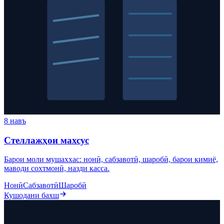
8 навъ
Стеллажҳои махсус
Барои моли мушаххас: нонӣ, сабзавотӣ, шаробӣ, барои кимиё,
маводи сохтмонӣ, назди касса.
Нонӣ
Сабзавотӣ
Шаробӣ
Кушодани бахш