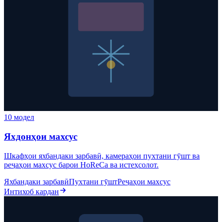
10 модел
Яхдонҳои махсус
Шкафҳои яхбандаки зарбавӣ, камераҳои пухтани гӯшт ва
реҷаҳои махсус барои HoReCa ва истеҳсолот.
Яхбандаки зарбавӣ
Пухтани гӯшт
Реҷаҳои махсус
Интихоб кардан