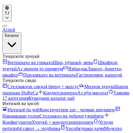
TJ
Асосӣ
Каталог
Таҷҳизоти хунукӣ
Витринаҳо ва горкаҳо
Шир, нӯшокӣ, мева
Шкафҳои
хунукӣ
Аз эконом то премиум
Яхбандак
Лариҳо, бонетҳо,
шкафҳо
Прилавкаҳо ва витринаҳо
Гастрономия, қаннодӣ
Таҷҳизоти савдо
Стеллажҳои савдо
4 бренд + махсус
Мизҳои хунукӣ
Барои
ошхонаи HoReCa
Кондитсионерҳо
Аз рӯи масоҳат
Тамоми
17 категория
Кушодани каталог-хаб
Интихоб ва ҳисоб
Интихоб ба ҷой
Конструктори хат · чизмаи зинда
new
Нақшакаши толор
Стеллажҳо ва ҷобаҷогузорӣ
new
Конфигуратор
Хунукӣ + кондитсионерҳо
new
Устоди
интихоб
4 савол → подборка
Ҳисобкунаки ҳаҷм
Моделҳо