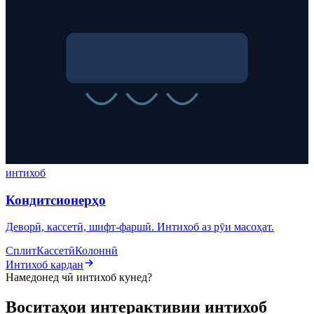
интихоб
Кондитсионерҳо
Деворӣ, кассетӣ, шифт-фаршӣ. Интихоб аз рӯи масоҳат.
Сплит
Кассетӣ
Колоннӣ
Интихоб кардан
Намедонед чӣ интихоб кунед?
Воситаҳои интерактивии интихоб