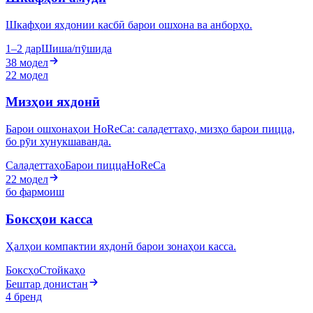
Шкафҳои яхдонии касбӣ барои ошхона ва анборҳо.
1–2 дар
Шиша/пӯшида
38 модел
22 модел
Мизҳои яхдонӣ
Барои ошхонаҳои HoReCa: саладеттаҳо, мизҳо барои пицца,
бо рӯи хунукшаванда.
Саладеттаҳо
Барои пицца
HoReCa
22 модел
бо фармоиш
Боксҳои касса
Ҳалҳои компактии яхдонӣ барои зонаҳои касса.
Боксҳо
Стойкаҳо
Бештар донистан
4 бренд