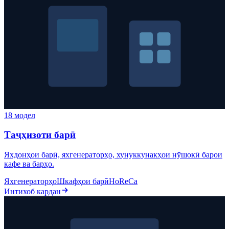
18 модел
Таҷҳизоти барӣ
Яхдонҳои барӣ, яхгенераторҳо, хунуккунакҳои нӯшокӣ барои
кафе ва барҳо.
Яхгенераторҳо
Шкафҳои барӣ
HoReCa
Интихоб кардан