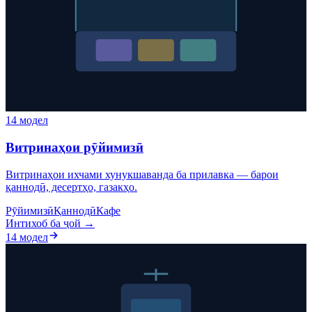
14 модел
Витринаҳои рӯйимизӣ
Витринаҳои ихчами хунукшаванда ба прилавка — барои
қаннодӣ, десертҳо, газакҳо.
Рӯйимизӣ
Қаннодӣ
Кафе
Интихоб ба ҷой →
14 модел