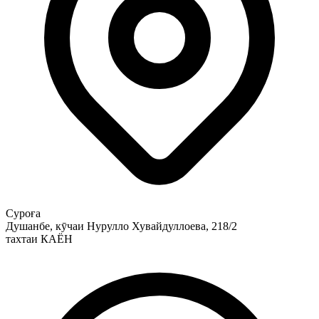
Суроға
Душанбе, кӯчаи Нурулло Хувайдуллоева, 218/2
тахтаи КАЁН