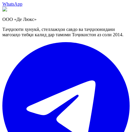
WhatsApp
ООО «Де Люкс»
Таҷҳизоти хунукӣ, стеллажҳои савдо ва таҷҳизонидани
мағозаҳо тибқи калид дар тамоми Тоҷикистон аз соли 2014.