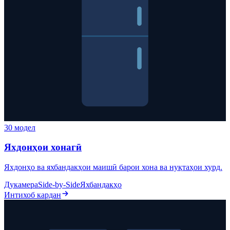
30 модел
Яхдонҳои хонагӣ
Яхдонҳо ва яхбандакҳои маишӣ барои хона ва нуқтаҳои хурд.
Дукамера
Side-by-Side
Яхбандакҳо
Интихоб кардан