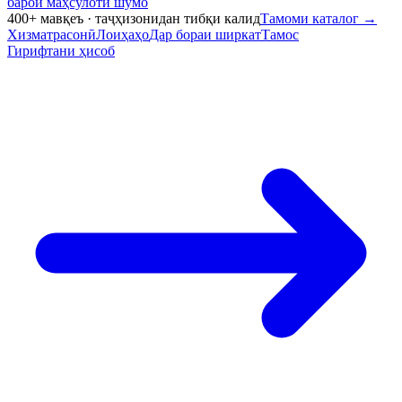
барои маҳсулоти шумо
400+ мавқеъ · таҷҳизонидан тибқи калид
Тамоми каталог
→
Хизматрасонӣ
Лоиҳаҳо
Дар бораи ширкат
Тамос
Гирифтани ҳисоб