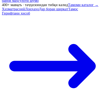
барои маҳсулоти шумо
400+ мавқеъ · таҷҳизонидан тибқи калид
Тамоми каталог
→
Хизматрасонӣ
Лоиҳаҳо
Дар бораи ширкат
Тамос
Гирифтани ҳисоб