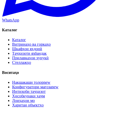
WhatsApp
Каталог
Каталог
Витринаҳо ва горкаҳо
Шкафҳои яхдонӣ
Таҷҳизоти яхбандак
Прилавкаҳои хунукӣ
Стеллажҳо
Воситаҳо
Нақшакаши толор
new
Конфигуратори мағоза
new
Интихоби таҷҳизот
Ҳисобкунаки ҳаҷм
Лоиҳаҳои мо
Харитаи объектҳо