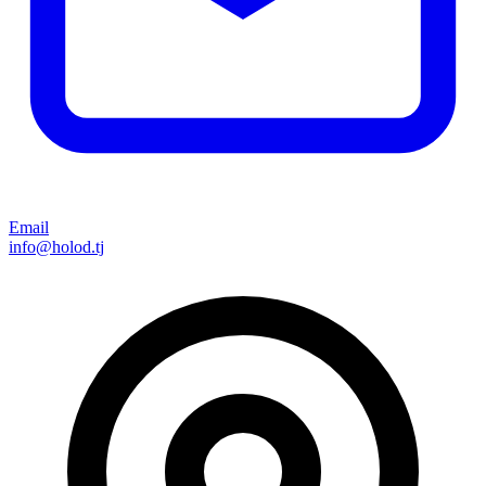
Email
info@holod.tj