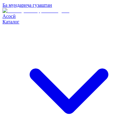
Ба мундариҷа гузаштан
Асосӣ
Каталог