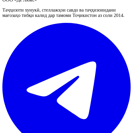
Таҷҳизоти хунукӣ, стеллажҳои савдо ва таҷҳизонидани
мағозаҳо тибқи калид дар тамоми Тоҷикистон аз соли 2014.