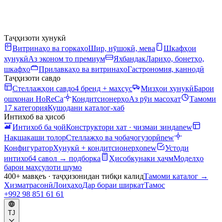
Таҷҳизоти хунукӣ
Витринаҳо ва горкаҳо
Шир, нӯшокӣ, мева
Шкафҳои
хунукӣ
Аз эконом то премиум
Яхбандак
Лариҳо, бонетҳо,
шкафҳо
Прилавкаҳо ва витринаҳо
Гастрономия, қаннодӣ
Таҷҳизоти савдо
Стеллажҳои савдо
4 бренд + махсус
Мизҳои хунукӣ
Барои
ошхонаи HoReCa
Кондитсионерҳо
Аз рӯи масоҳат
Тамоми
17 категория
Кушодани каталог-хаб
Интихоб ва ҳисоб
Интихоб ба ҷой
Конструктори хат · чизмаи зинда
new
Нақшакаши толор
Стеллажҳо ва ҷобаҷогузорӣ
new
Конфигуратор
Хунукӣ + кондитсионерҳо
new
Устоди
интихоб
4 савол → подборка
Ҳисобкунаки ҳаҷм
Моделҳо
барои маҳсулоти шумо
400+ мавқеъ · таҷҳизонидан тибқи калид
Тамоми каталог
→
Хизматрасонӣ
Лоиҳаҳо
Дар бораи ширкат
Тамос
+992 98 851 61 61
TJ