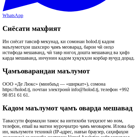
WhatsApp
Сиёсати махфият
Ин сиёсат тавсиф мекунад, ки сомонаи holod.tj кадом
маълумотҳои шахсиро ҷамъ меоварад, барои чӣ онҳо
истифода мешаванд, чӣ тавр нигоҳ дошта мешаванд ва ҳифз
карда мешаванд, инчунин кадом ҳуқуқҳои корбар вуҷуд дорад.
Ҷамъоварандаи маълумот
ООО «Де Люкс» (минбаъд — «ширкат»), сомона
https://holod.tj, почтаи электронӣ info@holod.tj, телефон +992
98 851 61 61.
Кадом маълумот ҷамъ оварда мешавад
Тавассути формаҳои тамос ва интихоби таҷҳизот мо ном,
телефон, email ва матни муроҷиатро ҷамъ меоварем. Илова бар
ин, маълумоти техникӣ (IP-адрес, навъи браузер, саҳифаҳои