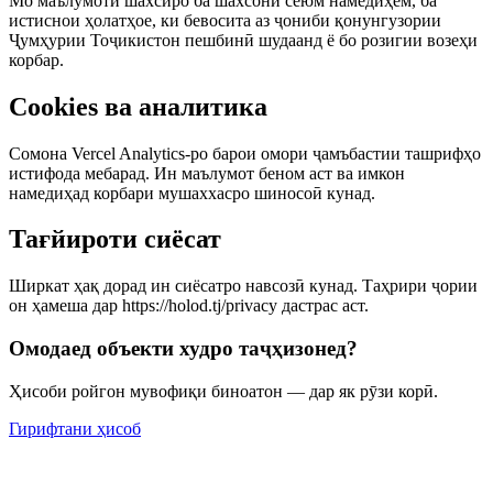
Мо маълумоти шахсиро ба шахсони сеюм намедиҳем, ба
истиснои ҳолатҳое, ки бевосита аз ҷониби қонунгузории
Ҷумҳурии Тоҷикистон пешбинӣ шудаанд ё бо розигии возеҳи
корбар.
Cookies ва аналитика
Сомона Vercel Analytics-ро барои омори ҷамъбастии ташрифҳо
истифода мебарад. Ин маълумот беном аст ва имкон
намедиҳад корбари мушаххасро шиносоӣ кунад.
Тағйироти сиёсат
Ширкат ҳақ дорад ин сиёсатро навсозӣ кунад. Таҳрири ҷории
он ҳамеша дар https://holod.tj/privacy дастрас аст.
Омодаед объекти худро таҷҳизонед?
Ҳисоби ройгон мувофиқи биноатон — дар як рӯзи корӣ.
Гирифтани ҳисоб