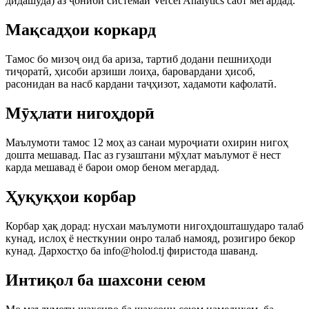
дидашуда) аз ҷониби системаи Vercel Analytics сабт мегардад.
Мақсадҳои коркард
Тамос бо мизоҷ оид ба ариза, тартиб додани пешниҳоди
тиҷоратӣ, ҳисоби арзиши лоиҳа, баровардани ҳисоб,
расонидан ва насб кардани таҷҳизот, хадамоти кафолатӣ.
Мӯҳлати нигоҳдорӣ
Маълумоти тамос 12 моҳ аз санаи муроҷиати охирин нигоҳ
дошта мешавад. Пас аз гузаштани мӯҳлат маълумот ё нест
карда мешавад ё барои омор беном мегардад.
Ҳуқуқҳои корбар
Корбар ҳақ дорад: нусхаи маълумоти нигоҳдошташударо талаб
кунад, ислоҳ ё несткунии онро талаб намояд, розигиро бекор
кунад. Дархостҳо ба info@holod.tj фиристода шаванд.
Интиқол ба шахсони сеюм