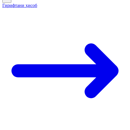
Гирифтани ҳисоб