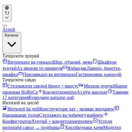
TJ
Асосӣ
Каталог
Таҷҳизоти хунукӣ
Витринаҳо ва горкаҳо
Шир, нӯшокӣ, мева
Шкафҳои
хунукӣ
Аз эконом то премиум
Яхбандак
Лариҳо, бонетҳо,
шкафҳо
Прилавкаҳо ва витринаҳо
Гастрономия, қаннодӣ
Таҷҳизоти савдо
Стеллажҳои савдо
4 бренд + махсус
Мизҳои хунукӣ
Барои
ошхонаи HoReCa
Кондитсионерҳо
Аз рӯи масоҳат
Тамоми
17 категория
Кушодани каталог-хаб
Интихоб ва ҳисоб
Интихоб ба ҷой
Конструктори хат · чизмаи зинда
new
Нақшакаши толор
Стеллажҳо ва ҷобаҷогузорӣ
new
Конфигуратор
Хунукӣ + кондитсионерҳо
new
Устоди
интихоб
4 савол → подборка
Ҳисобкунаки ҳаҷм
Моделҳо