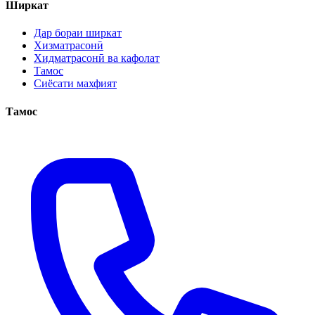
Ширкат
Дар бораи ширкат
Хизматрасонӣ
Хидматрасонӣ ва кафолат
Тамос
Сиёсати махфият
Тамос