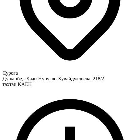
Суроға
Душанбе, кӯчаи Нурулло Хувайдуллоева, 218/2
тахтаи КАЁН