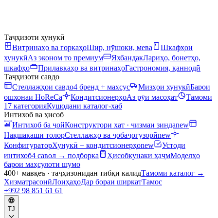
Таҷҳизоти хунукӣ
Витринаҳо ва горкаҳо
Шир, нӯшокӣ, мева
Шкафҳои
хунукӣ
Аз эконом то премиум
Яхбандак
Лариҳо, бонетҳо,
шкафҳо
Прилавкаҳо ва витринаҳо
Гастрономия, қаннодӣ
Таҷҳизоти савдо
Стеллажҳои савдо
4 бренд + махсус
Мизҳои хунукӣ
Барои
ошхонаи HoReCa
Кондитсионерҳо
Аз рӯи масоҳат
Тамоми
17 категория
Кушодани каталог-хаб
Интихоб ва ҳисоб
Интихоб ба ҷой
Конструктори хат · чизмаи зинда
new
Нақшакаши толор
Стеллажҳо ва ҷобаҷогузорӣ
new
Конфигуратор
Хунукӣ + кондитсионерҳо
new
Устоди
интихоб
4 савол → подборка
Ҳисобкунаки ҳаҷм
Моделҳо
барои маҳсулоти шумо
400+ мавқеъ · таҷҳизонидан тибқи калид
Тамоми каталог
→
Хизматрасонӣ
Лоиҳаҳо
Дар бораи ширкат
Тамос
+992 98 851 61 61
TJ