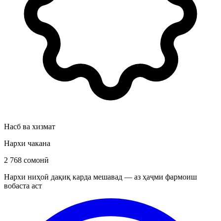
Насб ва хизмат
Нархи чакана
2 768 сомонӣ
Нархи ниҳоӣ дақиқ карда мешавад — аз ҳаҷми фармоиш
вобаста аст