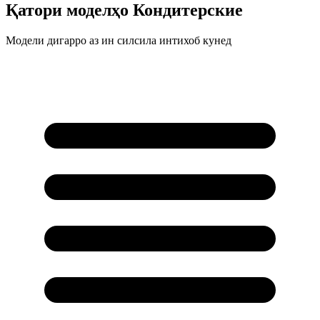
Қатори моделҳо
Кондитерские
Модели дигарро аз ин силсила интихоб кунед