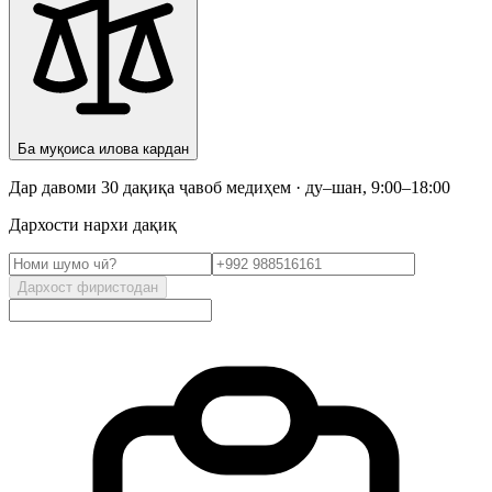
Ба муқоиса илова кардан
Дар давоми 30 дақиқа ҷавоб медиҳем · ду–шан, 9:00–18:00
Дархости нархи дақиқ
Дархост фиристодан