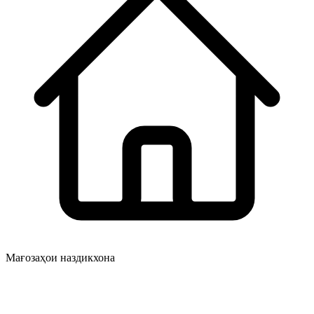
Мағозаҳои наздикхона