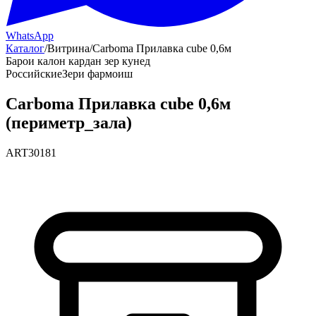
WhatsApp
Каталог
/
Витрина
/
Carboma Прилавка cube 0,6м
Барои калон кардан зер кунед
Российские
Зери фармоиш
Carboma Прилавка cube 0,6м
(периметр_зала)
ART30181