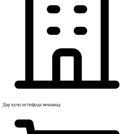
Дар куҷо истифода мешавад