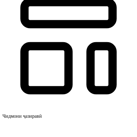
Чидмони ҷазиравӣ