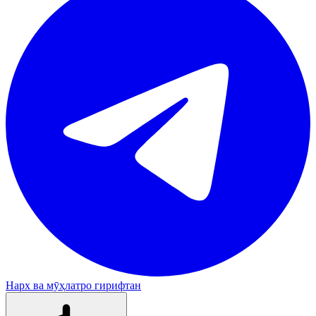
Нарх ва мӯҳлатро гирифтан