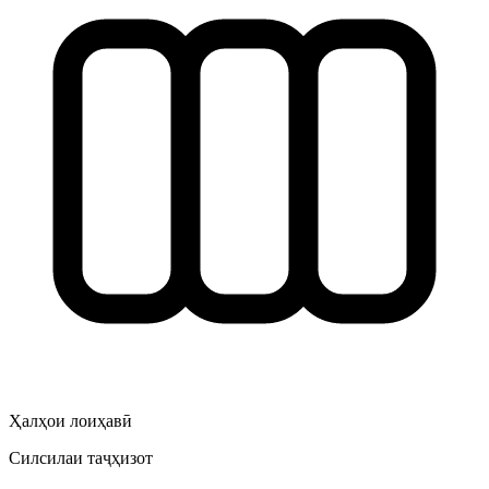
Ҳалҳои лоиҳавӣ
Силсилаи таҷҳизот