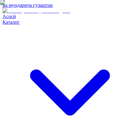
Ба мундариҷа гузаштан
Асосӣ
Каталог