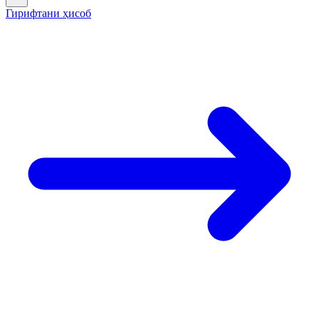
Гирифтани ҳисоб