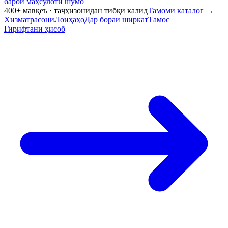
барои маҳсулоти шумо
400+ мавқеъ · таҷҳизонидан тибқи калид
Тамоми каталог
→
Хизматрасонӣ
Лоиҳаҳо
Дар бораи ширкат
Тамос
Гирифтани ҳисоб