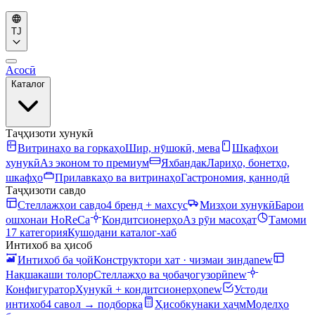
TJ
Асосӣ
Каталог
Таҷҳизоти хунукӣ
Витринаҳо ва горкаҳо
Шир, нӯшокӣ, мева
Шкафҳои
хунукӣ
Аз эконом то премиум
Яхбандак
Лариҳо, бонетҳо,
шкафҳо
Прилавкаҳо ва витринаҳо
Гастрономия, қаннодӣ
Таҷҳизоти савдо
Стеллажҳои савдо
4 бренд + махсус
Мизҳои хунукӣ
Барои
ошхонаи HoReCa
Кондитсионерҳо
Аз рӯи масоҳат
Тамоми
17 категория
Кушодани каталог-хаб
Интихоб ва ҳисоб
Интихоб ба ҷой
Конструктори хат · чизмаи зинда
new
Нақшакаши толор
Стеллажҳо ва ҷобаҷогузорӣ
new
Конфигуратор
Хунукӣ + кондитсионерҳо
new
Устоди
интихоб
4 савол → подборка
Ҳисобкунаки ҳаҷм
Моделҳо