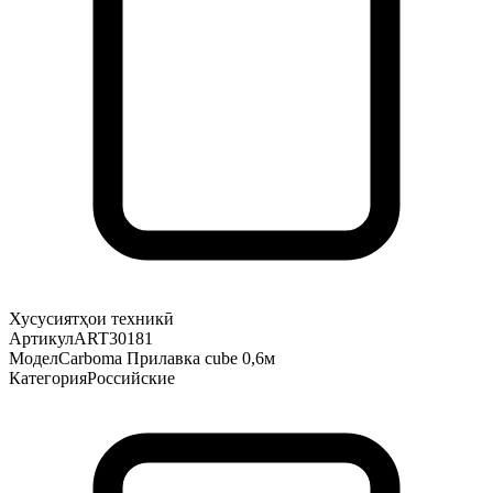
Хусусиятҳои техникӣ
Артикул
ART30181
Модел
Carboma Прилавка cube 0,6м
Категория
Российские