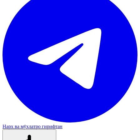
Нарх ва мӯҳлатро гирифтан