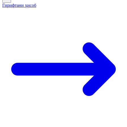
Гирифтани ҳисоб