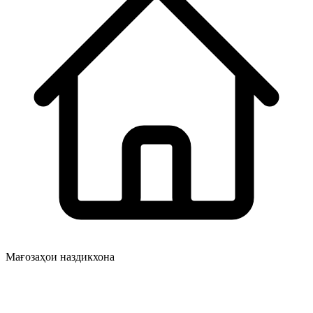
Мағозаҳои наздикхона