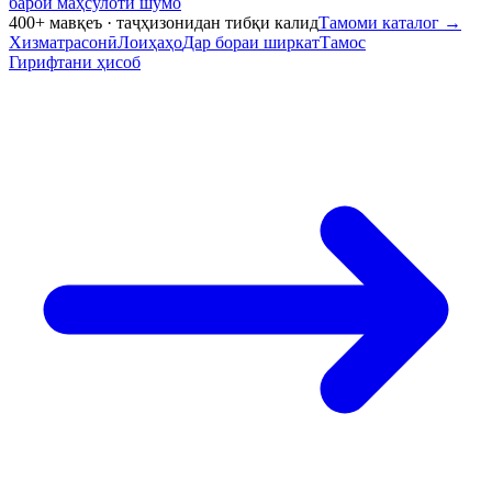
барои маҳсулоти шумо
400+ мавқеъ · таҷҳизонидан тибқи калид
Тамоми каталог
→
Хизматрасонӣ
Лоиҳаҳо
Дар бораи ширкат
Тамос
Гирифтани ҳисоб