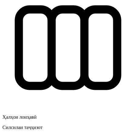
Ҳалҳои лоиҳавӣ
Силсилаи таҷҳизот