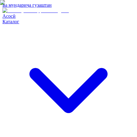
Ба мундариҷа гузаштан
Асосӣ
Каталог