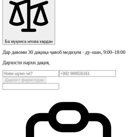
Ба муқоиса илова кардан
Дар давоми 30 дақиқа ҷавоб медиҳем · ду–шан, 9:00–18:00
Дархости нархи дақиқ
Дархост фиристодан