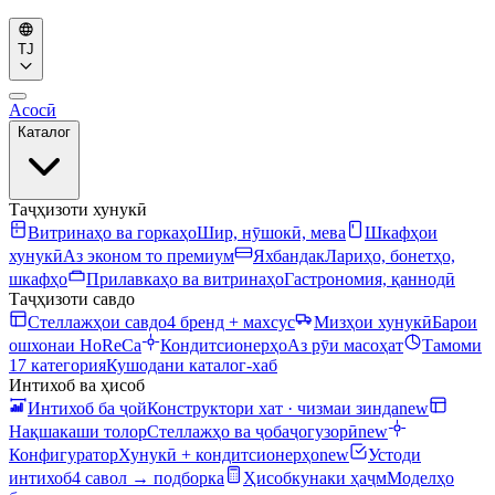
TJ
Асосӣ
Каталог
Таҷҳизоти хунукӣ
Витринаҳо ва горкаҳо
Шир, нӯшокӣ, мева
Шкафҳои
хунукӣ
Аз эконом то премиум
Яхбандак
Лариҳо, бонетҳо,
шкафҳо
Прилавкаҳо ва витринаҳо
Гастрономия, қаннодӣ
Таҷҳизоти савдо
Стеллажҳои савдо
4 бренд + махсус
Мизҳои хунукӣ
Барои
ошхонаи HoReCa
Кондитсионерҳо
Аз рӯи масоҳат
Тамоми
17 категория
Кушодани каталог-хаб
Интихоб ва ҳисоб
Интихоб ба ҷой
Конструктори хат · чизмаи зинда
new
Нақшакаши толор
Стеллажҳо ва ҷобаҷогузорӣ
new
Конфигуратор
Хунукӣ + кондитсионерҳо
new
Устоди
интихоб
4 савол → подборка
Ҳисобкунаки ҳаҷм
Моделҳо