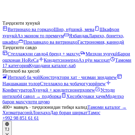
Таҷҳизоти хунукӣ
Витринаҳо ва горкаҳо
Шир, нӯшокӣ, мева
Шкафҳои
хунукӣ
Аз эконом то премиум
Яхбандак
Лариҳо, бонетҳо,
шкафҳо
Прилавкаҳо ва витринаҳо
Гастрономия, қаннодӣ
Таҷҳизоти савдо
Стеллажҳои савдо
4 бренд + махсус
Мизҳои хунукӣ
Барои
ошхонаи HoReCa
Кондитсионерҳо
Аз рӯи масоҳат
Тамоми
17 категория
Кушодани каталог-хаб
Интихоб ва ҳисоб
Интихоб ба ҷой
Конструктори хат · чизмаи зинда
new
Нақшакаши толор
Стеллажҳо ва ҷобаҷогузорӣ
new
Конфигуратор
Хунукӣ + кондитсионерҳо
new
Устоди
интихоб
4 савол → подборка
Ҳисобкунаки ҳаҷм
Моделҳо
барои маҳсулоти шумо
400+ мавқеъ · таҷҳизонидан тибқи калид
Тамоми каталог
→
Хизматрасонӣ
Лоиҳаҳо
Дар бораи ширкат
Тамос
+992 98 851 61 61
TJ