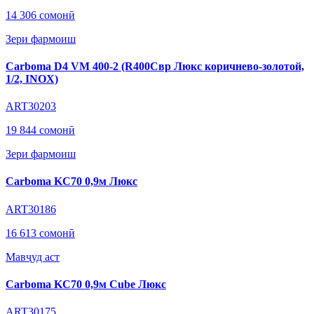
14 306 сомонӣ
Зери фармоиш
Carboma D4 VM 400-2 (R400Cвр Люкс коричнево-золотой,
1/2, INOX)
ART30203
19 844 сомонӣ
Зери фармоиш
Carboma KC70 0,9м Люкс
ART30186
16 613 сомонӣ
Мавҷуд аст
Carboma KC70 0,9м Cube Люкс
ART30175