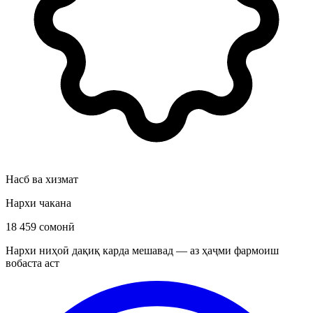
Насб ва хизмат
Нархи чакана
18 459 сомонӣ
Нархи ниҳоӣ дақиқ карда мешавад — аз ҳаҷми фармоиш
вобаста аст