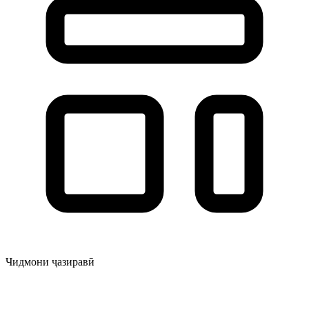
Чидмони ҷазиравӣ