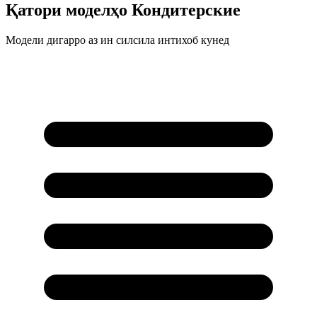
Қатори моделҳо
Кондитерские
Модели дигарро аз ин силсила интихоб кунед