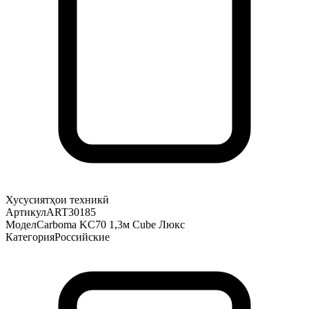
Хусусиятҳои техникӣ
Артикул
ART30185
Модел
Carboma KC70 1,3м Cube Люкс
Категория
Российские