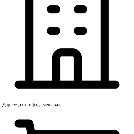
Дар куҷо истифода мешавад