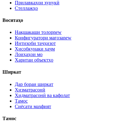
Прилавкаҳои хунукӣ
Стеллажҳо
Воситаҳо
Нақшакаши толор
new
Конфигуратори мағоза
new
Интихоби таҷҳизот
Ҳисобкунаки ҳаҷм
Лоиҳаҳои мо
Харитаи объектҳо
Ширкат
Дар бораи ширкат
Хизматрасонӣ
Хидматрасонӣ ва кафолат
Тамос
Сиёсати махфият
Тамос