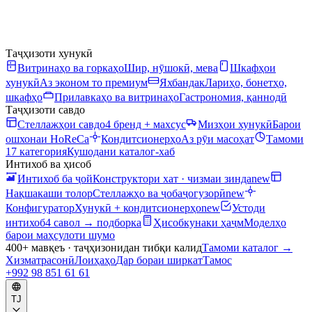
Таҷҳизоти хунукӣ
Витринаҳо ва горкаҳо
Шир, нӯшокӣ, мева
Шкафҳои
хунукӣ
Аз эконом то премиум
Яхбандак
Лариҳо, бонетҳо,
шкафҳо
Прилавкаҳо ва витринаҳо
Гастрономия, қаннодӣ
Таҷҳизоти савдо
Стеллажҳои савдо
4 бренд + махсус
Мизҳои хунукӣ
Барои
ошхонаи HoReCa
Кондитсионерҳо
Аз рӯи масоҳат
Тамоми
17 категория
Кушодани каталог-хаб
Интихоб ва ҳисоб
Интихоб ба ҷой
Конструктори хат · чизмаи зинда
new
Нақшакаши толор
Стеллажҳо ва ҷобаҷогузорӣ
new
Конфигуратор
Хунукӣ + кондитсионерҳо
new
Устоди
интихоб
4 савол → подборка
Ҳисобкунаки ҳаҷм
Моделҳо
барои маҳсулоти шумо
400+ мавқеъ · таҷҳизонидан тибқи калид
Тамоми каталог
→
Хизматрасонӣ
Лоиҳаҳо
Дар бораи ширкат
Тамос
+992 98 851 61 61
TJ