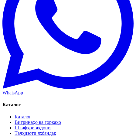
WhatsApp
Каталог
Каталог
Витринаҳо ва горкаҳо
Шкафҳои яхдонӣ
Таҷҳизоти яхбандак