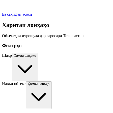
Ба саҳифаи асосӣ
Харитаи лоиҳаҳо
Объектҳои иҷрошуда дар саросари Тоҷикистон
Филтрҳо
Шаҳр
Ҳамаи шаҳрҳо
Навъи объект
Ҳамаи навъҳо