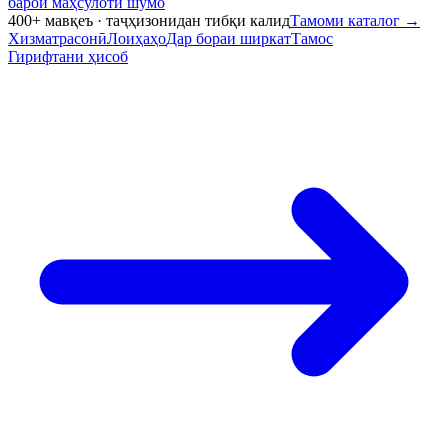
барои маҳсулоти шумо
400+ мавқеъ · таҷҳизонидан тибқи калид
Тамоми каталог
→
Хизматрасонӣ
Лоиҳаҳо
Дар бораи ширкат
Тамос
Гирифтани ҳисоб