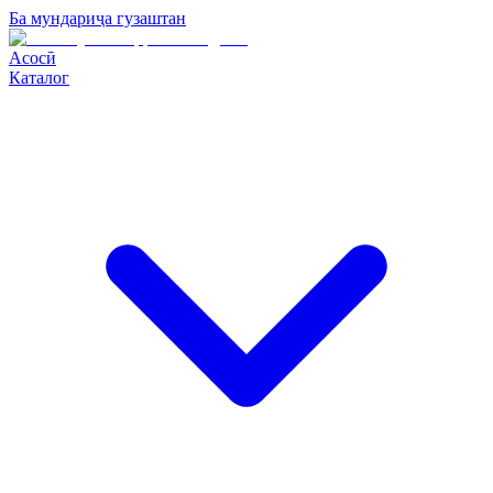
Ба мундариҷа гузаштан
Асосӣ
Каталог