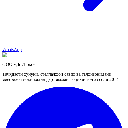
WhatsApp
ООО «Де Люкс»
Таҷҳизоти хунукӣ, стеллажҳои савдо ва таҷҳизонидани
мағозаҳо тибқи калид дар тамоми Тоҷикистон аз соли 2014.