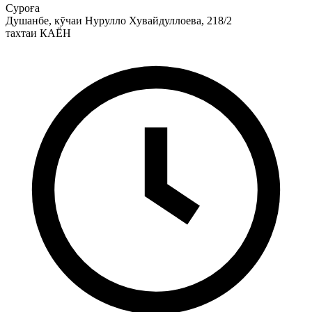
Суроға
Душанбе, кӯчаи Нурулло Хувайдуллоева, 218/2
тахтаи КАЁН