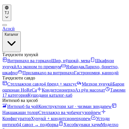
TJ
Асосӣ
Каталог
Таҷҳизоти хунукӣ
Витринаҳо ва горкаҳо
Шир, нӯшокӣ, мева
Шкафҳои
хунукӣ
Аз эконом то премиум
Яхбандак
Лариҳо, бонетҳо,
шкафҳо
Прилавкаҳо ва витринаҳо
Гастрономия, қаннодӣ
Таҷҳизоти савдо
Стеллажҳои савдо
4 бренд + махсус
Мизҳои хунукӣ
Барои
ошхонаи HoReCa
Кондитсионерҳо
Аз рӯи масоҳат
Тамоми
17 категория
Кушодани каталог-хаб
Интихоб ва ҳисоб
Интихоб ба ҷой
Конструктори хат · чизмаи зинда
new
Нақшакаши толор
Стеллажҳо ва ҷобаҷогузорӣ
new
Конфигуратор
Хунукӣ + кондитсионерҳо
new
Устоди
интихоб
4 савол → подборка
Ҳисобкунаки ҳаҷм
Моделҳо