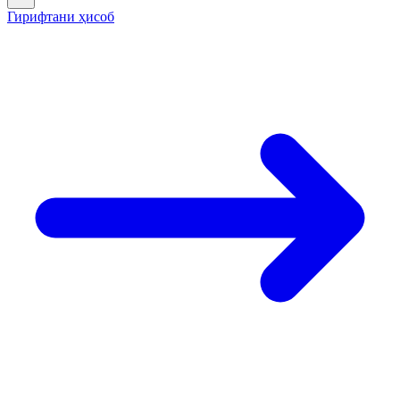
Гирифтани ҳисоб