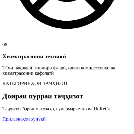
06
Хизматрасонии техникӣ
ТО-и нақшавӣ, таъмири фаврӣ, ивази компрессорҳо ва
хизматрасонии кафолатӣ
КАТЕГОРИЯҲОИ ТАҶҲИЗОТ
Доираи пурраи таҷҳизот
Таҷҳизот барои мағозаҳо, супермаркетҳо ва HoReCa
Прилавкаҳои хунукӣ