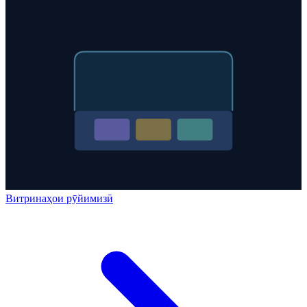
Витринаҳои рӯйимизӣ