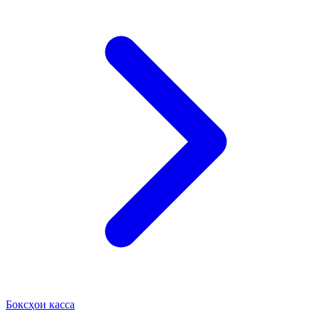
Боксҳои касса