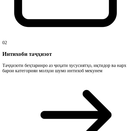
02
Интихоби таҷҳизот
Таҷҳизоти беҳтаринро аз ҷиҳати хусусиятҳо, иқтидор ва нарх
барои категорияи молҳои шумо интихоб мекунем