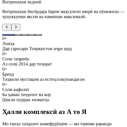
Витринаҳои яхдонӣ
Витринаҳои бисёрдара барои маҳсулоти ширӣ ва нӯшокиҳо —
хунуккунии яксон ва намоиши максималӣ.
0
+
Лоиҳа
Дар саросари Тоҷикистон иҷро шуд
0
+
Соли таҷриба
Аз соли 2014 дар тиҷорат
0
+
Бренд
Таҳвили мустақим аз истеҳсолкунандагон
0
+
Соли кафолат
Ба ҳамаи таҷҳизот ва кор
Цикли пурраи хизматҳо
Ҳалли комплексӣ аз А то Я
Мо танҳо таҷҳизот намефурӯшем — мо тамоми раванди