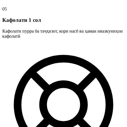
05
Кафолати 1 сол
Кафолати пурра ба таҷҳизот, кори насб ва ҳамаи ивазкуниҳои
кафолатӣ