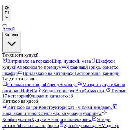
TJ
Асосӣ
Каталог
Таҷҳизоти хунукӣ
Витринаҳо ва горкаҳо
Шир, нӯшокӣ, мева
Шкафҳои
хунукӣ
Аз эконом то премиум
Яхбандак
Лариҳо, бонетҳо,
шкафҳо
Прилавкаҳо ва витринаҳо
Гастрономия, қаннодӣ
Таҷҳизоти савдо
Стеллажҳои савдо
4 бренд + махсус
Мизҳои хунукӣ
Барои
ошхонаи HoReCa
Кондитсионерҳо
Аз рӯи масоҳат
Тамоми
17 категория
Кушодани каталог-хаб
Интихоб ва ҳисоб
Интихоб ба ҷой
Конструктори хат · чизмаи зинда
new
Нақшакаши толор
Стеллажҳо ва ҷобаҷогузорӣ
new
Конфигуратор
Хунукӣ + кондитсионерҳо
new
Устоди
интихоб
4 савол → подборка
Ҳисобкунаки ҳаҷм
Моделҳо