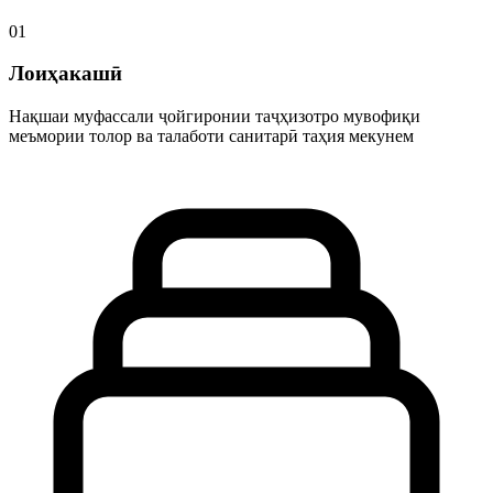
01
Лоиҳакашӣ
Нақшаи муфассали ҷойгиронии таҷҳизотро мувофиқи
меъмории толор ва талаботи санитарӣ таҳия мекунем