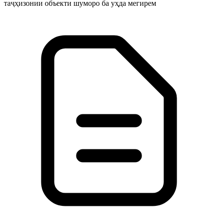
таҷҳизонии объекти шуморо ба уҳда мегирем