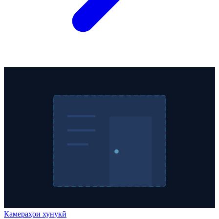
Камераҳои хунукӣ