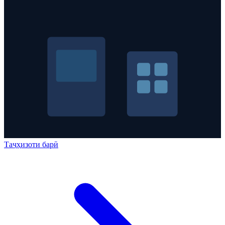
Таҷҳизоти барӣ