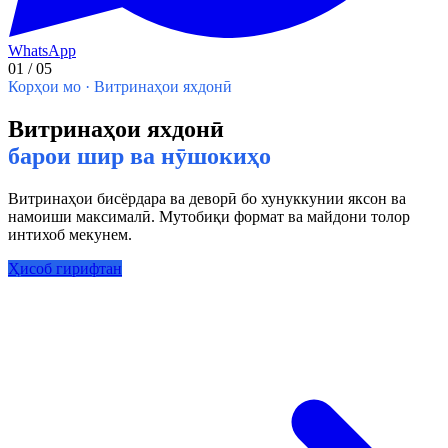
WhatsApp
01
/
05
Корҳои мо · Витринаҳои яхдонӣ
Витринаҳои яхдонӣ
барои шир ва нӯшокиҳо
Витринаҳои бисёрдара ва деворӣ бо хунуккунии яксон ва
намоиши максималӣ. Мутобиқи формат ва майдони толор
интихоб мекунем.
Ҳисоб гирифтан