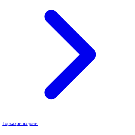
Горкаҳои яхдонӣ