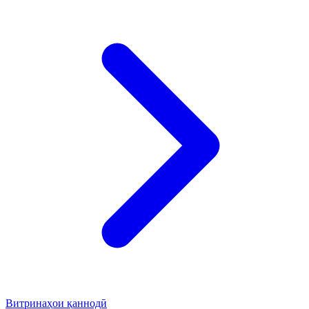
Витринаҳои қаннодӣ