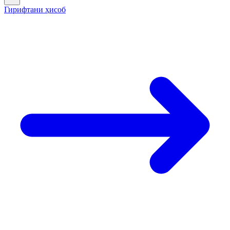
Гирифтани ҳисоб