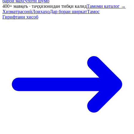
барои маҳсулоти шумо
400+ мавқеъ · таҷҳизонидан тибқи калид
Тамоми каталог
→
Хизматрасонӣ
Лоиҳаҳо
Дар бораи ширкат
Тамос
Гирифтани ҳисоб