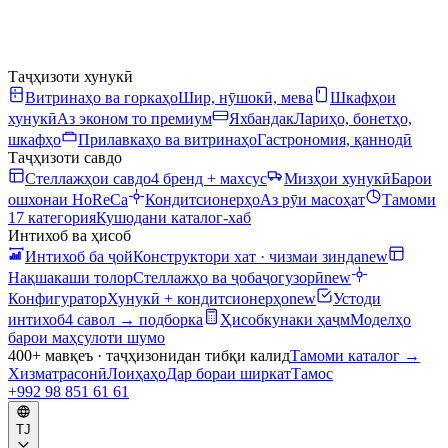
Таҷҳизоти хунукӣ
Витринаҳо ва горкаҳо
Шир, нӯшокӣ, мева
Шкафҳои
хунукӣ
Аз эконом то премиум
Яхбандак
Лариҳо, бонетҳо,
шкафҳо
Прилавкаҳо ва витринаҳо
Гастрономия, қаннодӣ
Таҷҳизоти савдо
Стеллажҳои савдо
4 бренд + махсус
Мизҳои хунукӣ
Барои
ошхонаи HoReCa
Кондитсионерҳо
Аз рӯи масоҳат
Тамоми
17 категория
Кушодани каталог-хаб
Интихоб ва ҳисоб
Интихоб ба ҷой
Конструктори хат · чизмаи зинда
new
Нақшакаши толор
Стеллажҳо ва ҷобаҷогузорӣ
new
Конфигуратор
Хунукӣ + кондитсионерҳо
new
Устоди
интихоб
4 савол → подборка
Ҳисобкунаки ҳаҷм
Моделҳо
барои маҳсулоти шумо
400+ мавқеъ · таҷҳизонидан тибқи калид
Тамоми каталог
→
Хизматрасонӣ
Лоиҳаҳо
Дар бораи ширкат
Тамос
+992 98 851 61 61
TJ