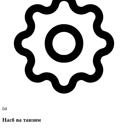
04
Насб ва танзим