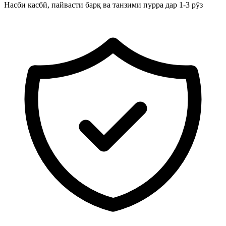
Насби касбӣ, пайвасти барқ ва танзими пурра дар 1-3 рӯз