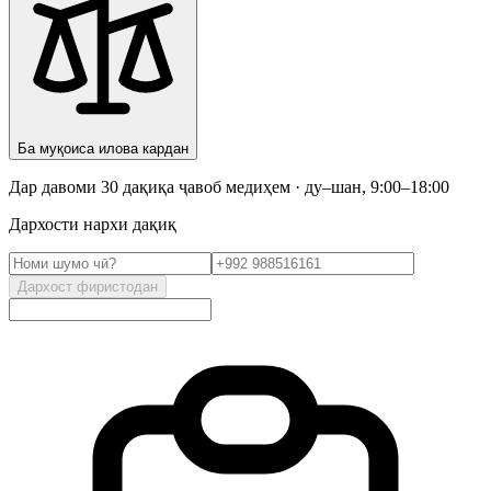
Ба муқоиса илова кардан
Дар давоми 30 дақиқа ҷавоб медиҳем · ду–шан, 9:00–18:00
Дархости нархи дақиқ
Дархост фиристодан