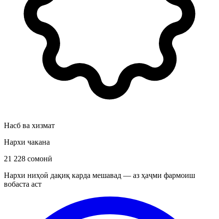
Насб ва хизмат
Нархи чакана
21 228 сомонӣ
Нархи ниҳоӣ дақиқ карда мешавад — аз ҳаҷми фармоиш
вобаста аст