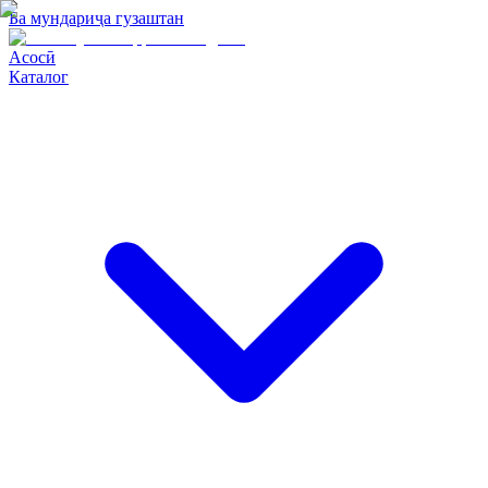
Ба мундариҷа гузаштан
Асосӣ
Каталог