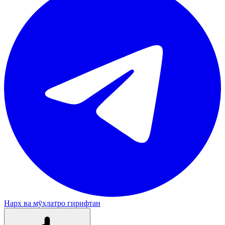
Нарх ва мӯҳлатро гирифтан