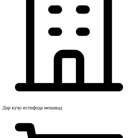
Дар куҷо истифода мешавад