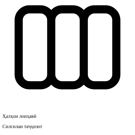
Ҳалҳои лоиҳавӣ
Силсилаи таҷҳизот