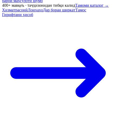
барои маҳсулоти шумо
400+ мавқеъ · таҷҳизонидан тибқи калид
Тамоми каталог
→
Хизматрасонӣ
Лоиҳаҳо
Дар бораи ширкат
Тамос
Гирифтани ҳисоб