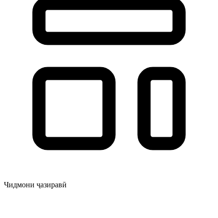
Чидмони ҷазиравӣ