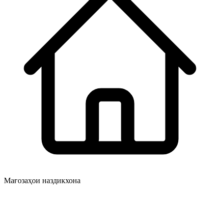
Мағозаҳои наздикхона