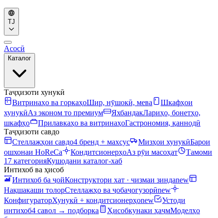
TJ
Асосӣ
Каталог
Таҷҳизоти хунукӣ
Витринаҳо ва горкаҳо
Шир, нӯшокӣ, мева
Шкафҳои
хунукӣ
Аз эконом то премиум
Яхбандак
Лариҳо, бонетҳо,
шкафҳо
Прилавкаҳо ва витринаҳо
Гастрономия, қаннодӣ
Таҷҳизоти савдо
Стеллажҳои савдо
4 бренд + махсус
Мизҳои хунукӣ
Барои
ошхонаи HoReCa
Кондитсионерҳо
Аз рӯи масоҳат
Тамоми
17 категория
Кушодани каталог-хаб
Интихоб ва ҳисоб
Интихоб ба ҷой
Конструктори хат · чизмаи зинда
new
Нақшакаши толор
Стеллажҳо ва ҷобаҷогузорӣ
new
Конфигуратор
Хунукӣ + кондитсионерҳо
new
Устоди
интихоб
4 савол → подборка
Ҳисобкунаки ҳаҷм
Моделҳо