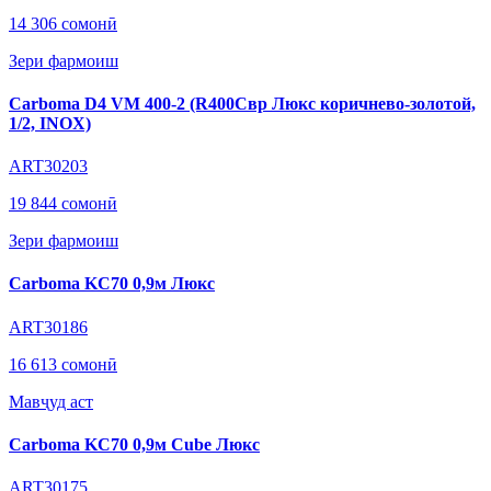
14 306 сомонӣ
Зери фармоиш
Carboma D4 VM 400-2 (R400Cвр Люкс коричнево-золотой,
1/2, INOX)
ART30203
19 844 сомонӣ
Зери фармоиш
Carboma KC70 0,9м Люкс
ART30186
16 613 сомонӣ
Мавҷуд аст
Carboma KC70 0,9м Cube Люкс
ART30175