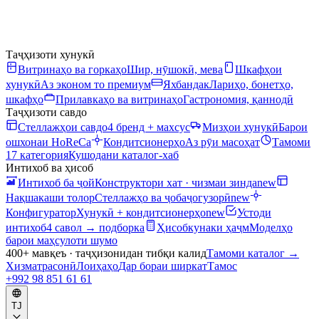
Таҷҳизоти хунукӣ
Витринаҳо ва горкаҳо
Шир, нӯшокӣ, мева
Шкафҳои
хунукӣ
Аз эконом то премиум
Яхбандак
Лариҳо, бонетҳо,
шкафҳо
Прилавкаҳо ва витринаҳо
Гастрономия, қаннодӣ
Таҷҳизоти савдо
Стеллажҳои савдо
4 бренд + махсус
Мизҳои хунукӣ
Барои
ошхонаи HoReCa
Кондитсионерҳо
Аз рӯи масоҳат
Тамоми
17 категория
Кушодани каталог-хаб
Интихоб ва ҳисоб
Интихоб ба ҷой
Конструктори хат · чизмаи зинда
new
Нақшакаши толор
Стеллажҳо ва ҷобаҷогузорӣ
new
Конфигуратор
Хунукӣ + кондитсионерҳо
new
Устоди
интихоб
4 савол → подборка
Ҳисобкунаки ҳаҷм
Моделҳо
барои маҳсулоти шумо
400+ мавқеъ · таҷҳизонидан тибқи калид
Тамоми каталог
→
Хизматрасонӣ
Лоиҳаҳо
Дар бораи ширкат
Тамос
+992 98 851 61 61
TJ