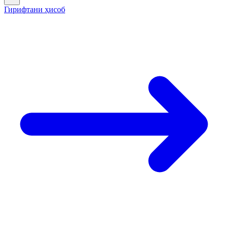
Гирифтани ҳисоб