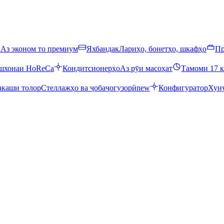
ӣ
Аз эконом то премиум
Яхбандак
Лариҳо, бонетҳо, шкафҳо
Пр
ошхонаи HoReCa
Кондитсионерҳо
Аз рӯи масоҳат
Тамоми 17 к
каши толор
Стеллажҳо ва ҷобаҷогузорӣ
new
Конфигуратор
Хуну