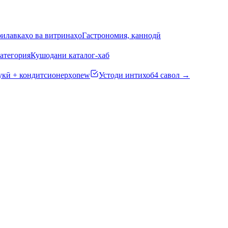
илавкаҳо ва витринаҳо
Гастрономия, қаннодӣ
атегория
Кушодани каталог-хаб
кӣ + кондитсионерҳо
new
Устоди интихоб
4 савол →