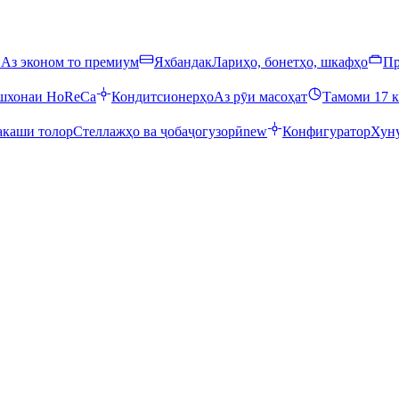
ӣ
Аз эконом то премиум
Яхбандак
Лариҳо, бонетҳо, шкафҳо
Пр
ошхонаи HoReCa
Кондитсионерҳо
Аз рӯи масоҳат
Тамоми 17 к
каши толор
Стеллажҳо ва ҷобаҷогузорӣ
new
Конфигуратор
Хуну