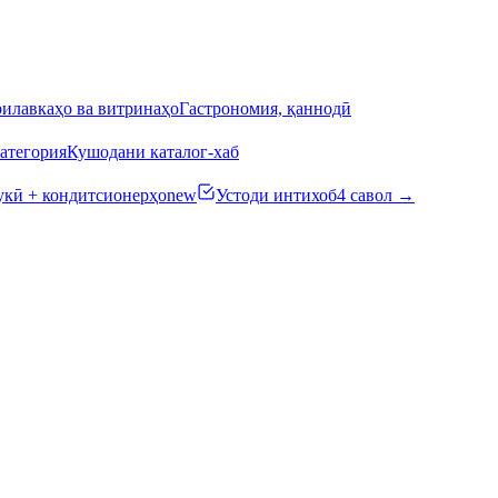
илавкаҳо ва витринаҳо
Гастрономия, қаннодӣ
атегория
Кушодани каталог-хаб
кӣ + кондитсионерҳо
new
Устоди интихоб
4 савол →