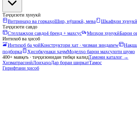
Таҷҳизоти хунукӣ
Витринаҳо ва горкаҳо
Шир, нӯшокӣ, мева
Шкафҳои хунук
Таҷҳизоти савдо
Стеллажҳои савдо
4 бренд + махсус
Мизҳои хунукӣ
Барои 
Интихоб ва ҳисоб
Интихоб ба ҷой
Конструктори хат · чизмаи зинда
new
Нақша
подборка
Ҳисобкунаки ҳаҷм
Моделҳо барои маҳсулоти шумо
400+ мавқеъ · таҷҳизонидан тибқи калид
Тамоми каталог
→
Хизматрасонӣ
Лоиҳаҳо
Дар бораи ширкат
Тамос
Гирифтани ҳисоб