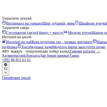
Таҷҳизоти хунукӣ
Витринаҳо ва горкаҳо
Шир, нӯшокӣ, мева
Шкафҳои хунук
Таҷҳизоти савдо
Стеллажҳои савдо
4 бренд + махсус
Мизҳои хунукӣ
Барои 
Интихоб ва ҳисоб
Интихоб ба ҷой
Конструктори хат · чизмаи зинда
new
Нақша
подборка
Ҳисобкунаки ҳаҷм
Моделҳо барои маҳсулоти шумо
400+ мавқеъ · таҷҳизонидан тибқи калид
Тамоми каталог
→
Хизматрасонӣ
Лоиҳаҳо
Дар бораи ширкат
Тамос
+992 98 851 61 61
TJ
Гирифтани ҳисоб