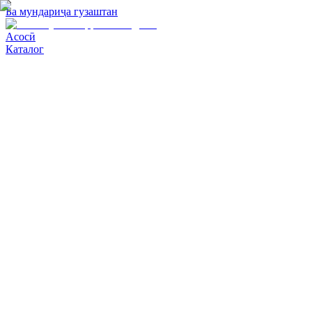
Ба мундариҷа гузаштан
Асосӣ
Каталог