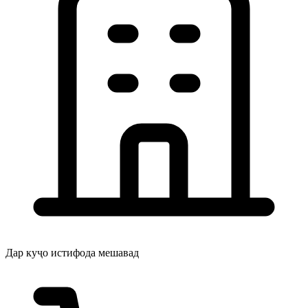
Дар куҷо истифода мешавад