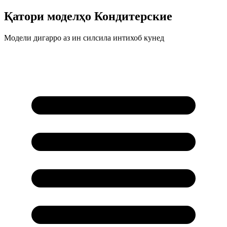
Қатори моделҳо
Кондитерские
Модели дигарро аз ин силсила интихоб кунед