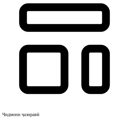
Чидмони ҷазиравӣ