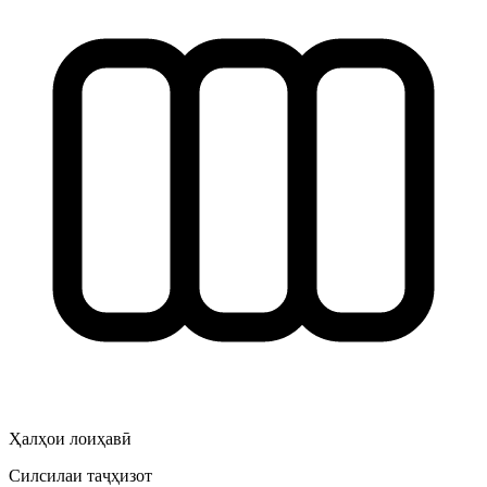
Ҳалҳои лоиҳавӣ
Силсилаи таҷҳизот