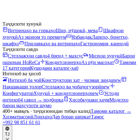
Таҷҳизоти хунукӣ
Витринаҳо ва горкаҳо
Шир, нӯшокӣ, мева
Шкафҳои
хунукӣ
Аз эконом то премиум
Яхбандак
Лариҳо, бонетҳо,
шкафҳо
Прилавкаҳо ва витринаҳо
Гастрономия, қаннодӣ
Таҷҳизоти савдо
Стеллажҳои савдо
4 бренд + махсус
Мизҳои хунукӣ
Барои
ошхонаи HoReCa
Кондитсионерҳо
Аз рӯи масоҳат
Тамоми
17 категория
Кушодани каталог-хаб
Интихоб ва ҳисоб
Интихоб ба ҷой
Конструктори хат · чизмаи зинда
new
Нақшакаши толор
Стеллажҳо ва ҷобаҷогузорӣ
new
Конфигуратор
Хунукӣ + кондитсионерҳо
new
Устоди
интихоб
4 савол → подборка
Ҳисобкунаки ҳаҷм
Моделҳо
барои маҳсулоти шумо
400+ мавқеъ · таҷҳизонидан тибқи калид
Тамоми каталог
→
Хизматрасонӣ
Лоиҳаҳо
Дар бораи ширкат
Тамос
+992 98 851 61 61
TJ