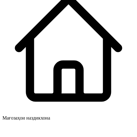
Мағозаҳои наздикхона