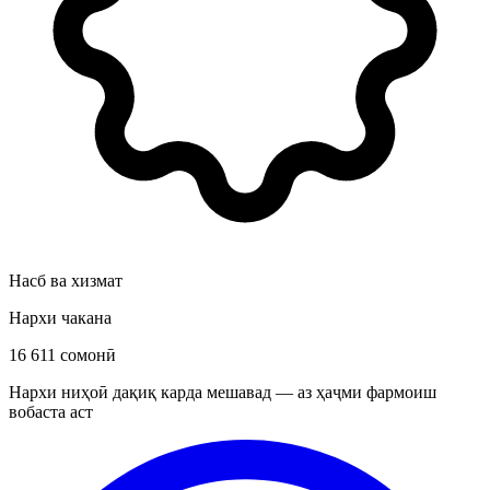
Насб ва хизмат
Нархи чакана
16 611 сомонӣ
Нархи ниҳоӣ дақиқ карда мешавад — аз ҳаҷми фармоиш
вобаста аст