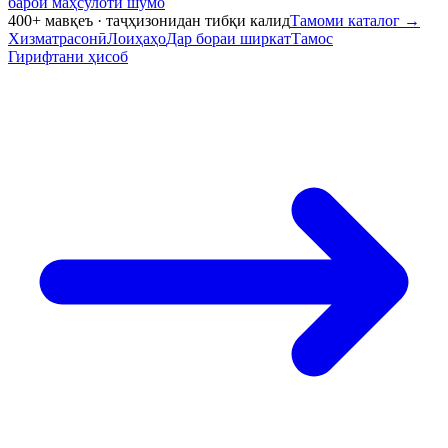
барои маҳсулоти шумо
400+ мавқеъ · таҷҳизонидан тибқи калид
Тамоми каталог
→
Хизматрасонӣ
Лоиҳаҳо
Дар бораи ширкат
Тамос
Гирифтани ҳисоб