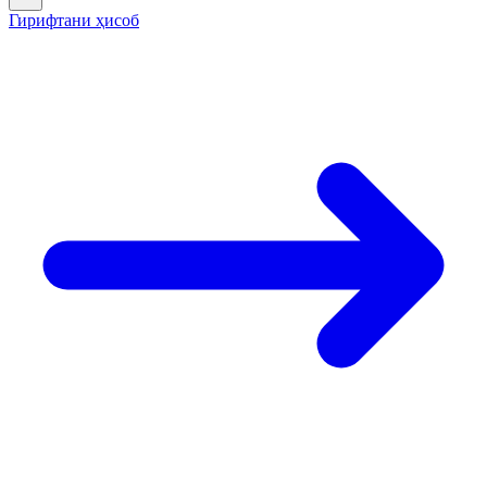
Гирифтани ҳисоб