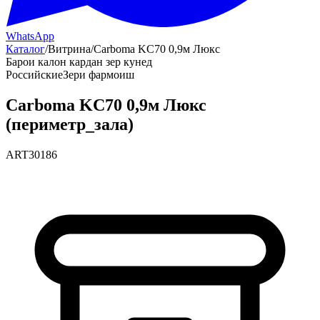
WhatsApp
Каталог
/
Витрина
/
Carboma KC70 0,9м Люкс
Барои калон кардан зер кунед
Российские
Зери фармоиш
Carboma KC70 0,9м Люкс
(периметр_зала)
ART30186