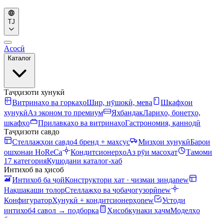
TJ
Асосӣ
Каталог
Таҷҳизоти хунукӣ
Витринаҳо ва горкаҳо
Шир, нӯшокӣ, мева
Шкафҳои
хунукӣ
Аз эконом то премиум
Яхбандак
Лариҳо, бонетҳо,
шкафҳо
Прилавкаҳо ва витринаҳо
Гастрономия, қаннодӣ
Таҷҳизоти савдо
Стеллажҳои савдо
4 бренд + махсус
Мизҳои хунукӣ
Барои
ошхонаи HoReCa
Кондитсионерҳо
Аз рӯи масоҳат
Тамоми
17 категория
Кушодани каталог-хаб
Интихоб ва ҳисоб
Интихоб ба ҷой
Конструктори хат · чизмаи зинда
new
Нақшакаши толор
Стеллажҳо ва ҷобаҷогузорӣ
new
Конфигуратор
Хунукӣ + кондитсионерҳо
new
Устоди
интихоб
4 савол → подборка
Ҳисобкунаки ҳаҷм
Моделҳо