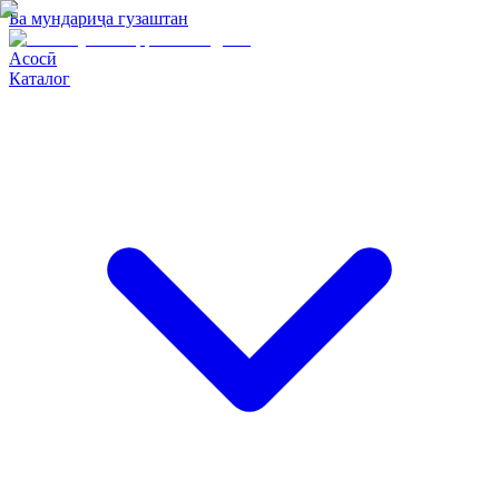
Ба мундариҷа гузаштан
Асосӣ
Каталог