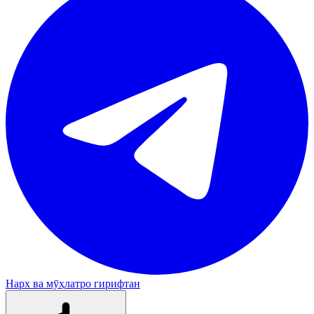
Нарх ва мӯҳлатро гирифтан