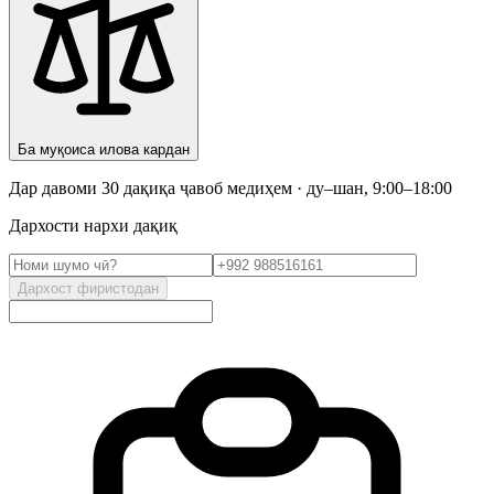
Ба муқоиса илова кардан
Дар давоми 30 дақиқа ҷавоб медиҳем · ду–шан, 9:00–18:00
Дархости нархи дақиқ
Дархост фиристодан