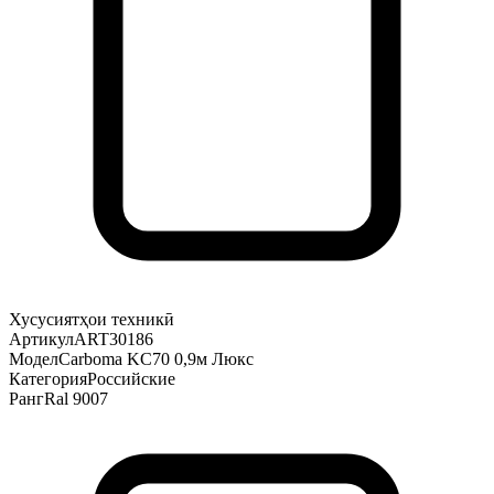
Хусусиятҳои техникӣ
Артикул
ART30186
Модел
Carboma KC70 0,9м Люкс
Категория
Российские
Ранг
Ral 9007