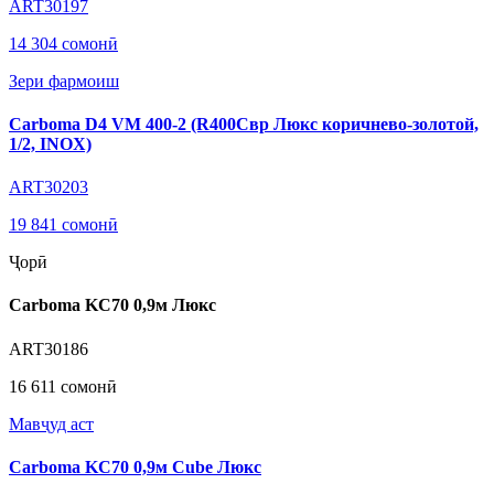
ART30197
14 304 сомонӣ
Зери фармоиш
Carboma D4 VM 400-2 (R400Cвр Люкс коричнево-золотой,
1/2, INOX)
ART30203
19 841 сомонӣ
Ҷорӣ
Carboma KC70 0,9м Люкс
ART30186
16 611 сомонӣ
Мавҷуд аст
Carboma KC70 0,9м Cube Люкс