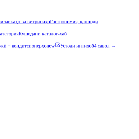
илавкаҳо ва витринаҳо
Гастрономия, қаннодӣ
атегория
Кушодани каталог-хаб
кӣ + кондитсионерҳо
new
Устоди интихоб
4 савол →