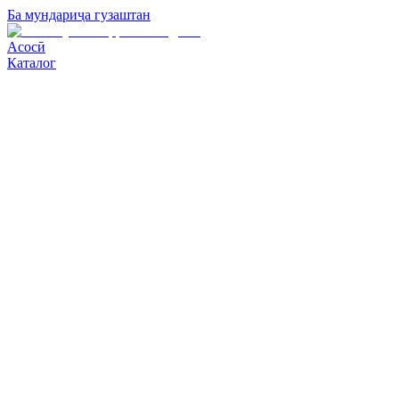
Ба мундариҷа гузаштан
Асосӣ
Каталог