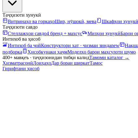
Таҷҳизоти хунукӣ
Витринаҳо ва горкаҳо
Шир, нӯшокӣ, мева
Шкафҳои хунук
Таҷҳизоти савдо
Стеллажҳои савдо
4 бренд + махсус
Мизҳои хунукӣ
Барои 
Интихоб ва ҳисоб
Интихоб ба ҷой
Конструктори хат · чизмаи зинда
new
Нақша
подборка
Ҳисобкунаки ҳаҷм
Моделҳо барои маҳсулоти шумо
400+ мавқеъ · таҷҳизонидан тибқи калид
Тамоми каталог
→
Хизматрасонӣ
Лоиҳаҳо
Дар бораи ширкат
Тамос
Гирифтани ҳисоб