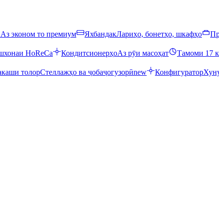
ӣ
Аз эконом то премиум
Яхбандак
Лариҳо, бонетҳо, шкафҳо
Пр
ошхонаи HoReCa
Кондитсионерҳо
Аз рӯи масоҳат
Тамоми 17 к
каши толор
Стеллажҳо ва ҷобаҷогузорӣ
new
Конфигуратор
Хуну