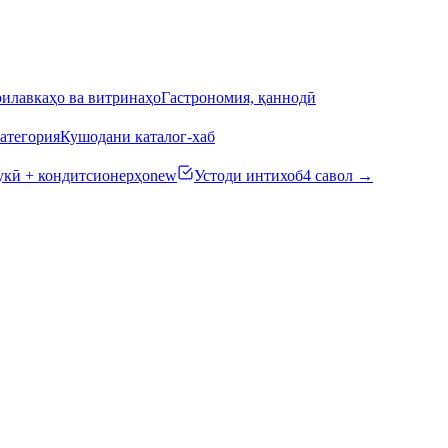
илавкаҳо ва витринаҳо
Гастрономия, қаннодӣ
атегория
Кушодани каталог-хаб
кӣ + кондитсионерҳо
new
Устоди интихоб
4 савол →