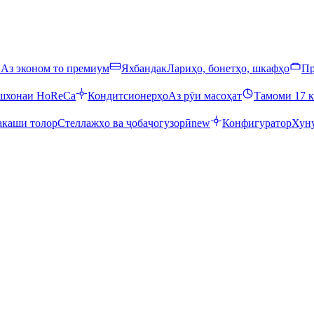
ӣ
Аз эконом то премиум
Яхбандак
Лариҳо, бонетҳо, шкафҳо
Пр
ошхонаи HoReCa
Кондитсионерҳо
Аз рӯи масоҳат
Тамоми 17 к
каши толор
Стеллажҳо ва ҷобаҷогузорӣ
new
Конфигуратор
Хуну