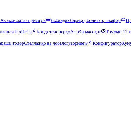
ӣ
Аз эконом то премиум
Яхбандак
Лариҳо, бонетҳо, шкафҳо
Пр
ошхонаи HoReCa
Кондитсионерҳо
Аз рӯи масоҳат
Тамоми 17 к
каши толор
Стеллажҳо ва ҷобаҷогузорӣ
new
Конфигуратор
Хуну