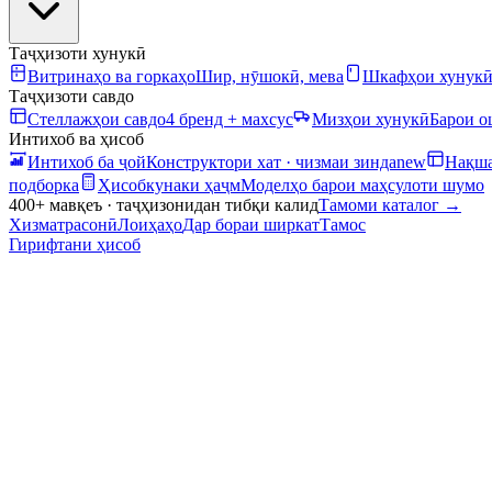
Таҷҳизоти хунукӣ
Витринаҳо ва горкаҳо
Шир, нӯшокӣ, мева
Шкафҳои хунук
Таҷҳизоти савдо
Стеллажҳои савдо
4 бренд + махсус
Мизҳои хунукӣ
Барои 
Интихоб ва ҳисоб
Интихоб ба ҷой
Конструктори хат · чизмаи зинда
new
Нақша
подборка
Ҳисобкунаки ҳаҷм
Моделҳо барои маҳсулоти шумо
400+ мавқеъ · таҷҳизонидан тибқи калид
Тамоми каталог
→
Хизматрасонӣ
Лоиҳаҳо
Дар бораи ширкат
Тамос
Гирифтани ҳисоб