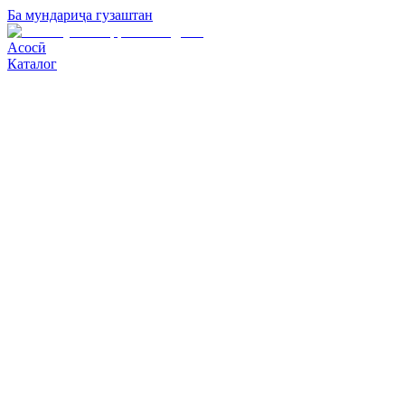
Ба мундариҷа гузаштан
Асосӣ
Каталог