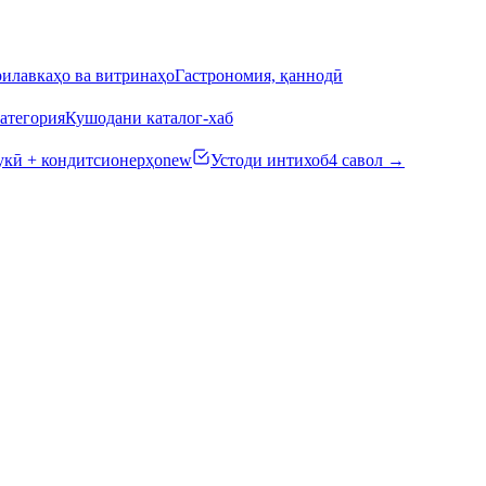
илавкаҳо ва витринаҳо
Гастрономия, қаннодӣ
атегория
Кушодани каталог-хаб
кӣ + кондитсионерҳо
new
Устоди интихоб
4 савол →