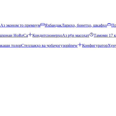
ӣ
Аз эконом то премиум
Яхбандак
Лариҳо, бонетҳо, шкафҳо
Пр
ошхонаи HoReCa
Кондитсионерҳо
Аз рӯи масоҳат
Тамоми 17 к
каши толор
Стеллажҳо ва ҷобаҷогузорӣ
new
Конфигуратор
Хуну