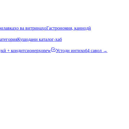
илавкаҳо ва витринаҳо
Гастрономия, қаннодӣ
атегория
Кушодани каталог-хаб
кӣ + кондитсионерҳо
new
Устоди интихоб
4 савол →