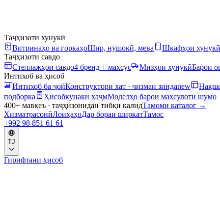
Таҷҳизоти хунукӣ
Витринаҳо ва горкаҳо
Шир, нӯшокӣ, мева
Шкафҳои хунук
Таҷҳизоти савдо
Стеллажҳои савдо
4 бренд + махсус
Мизҳои хунукӣ
Барои 
Интихоб ва ҳисоб
Интихоб ба ҷой
Конструктори хат · чизмаи зинда
new
Нақша
подборка
Ҳисобкунаки ҳаҷм
Моделҳо барои маҳсулоти шумо
400+ мавқеъ · таҷҳизонидан тибқи калид
Тамоми каталог
→
Хизматрасонӣ
Лоиҳаҳо
Дар бораи ширкат
Тамос
+992 98 851 61 61
TJ
Гирифтани ҳисоб