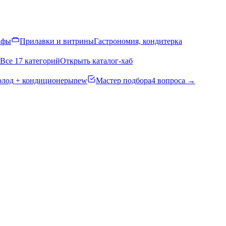
афы
Прилавки и витрины
Гастрономия, кондитерка
Все 17 категорий
Открыть каталог-хаб
олод + кондиционеры
new
Мастер подбора
4 вопроса →