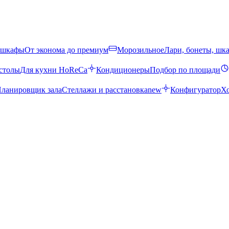
 шкафы
От эконома до премиум
Морозильное
Лари, бонеты, шк
столы
Для кухни HoReCa
Кондиционеры
Подбор по площади
ланировщик зала
Стеллажи и расстановка
new
Конфигуратор
Х