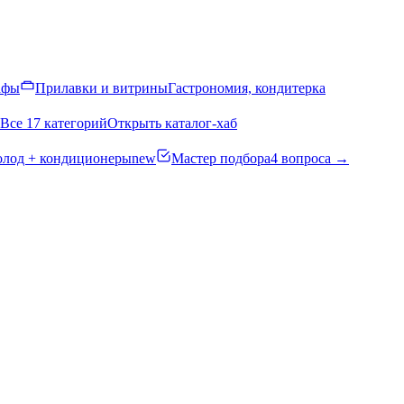
афы
Прилавки и витрины
Гастрономия, кондитерка
Все 17 категорий
Открыть каталог-хаб
олод + кондиционеры
new
Мастер подбора
4 вопроса →