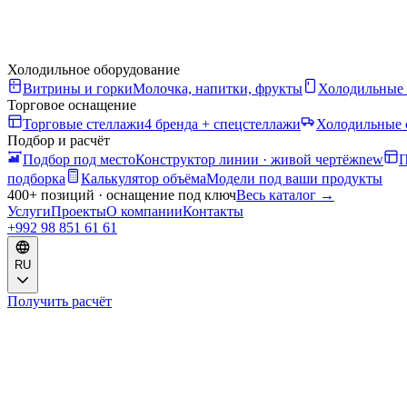
Холодильное оборудование
Витрины и горки
Молочка, напитки, фрукты
Холодильные
Торговое оснащение
Торговые стеллажи
4 бренда + спецстеллажи
Холодильные 
Подбор и расчёт
Подбор под место
Конструктор линии · живой чертёж
new
П
подборка
Калькулятор объёма
Модели под ваши продукты
400+ позиций · оснащение под ключ
Весь каталог
→
Услуги
Проекты
О компании
Контакты
+992 98 851 61 61
RU
Получить расчёт