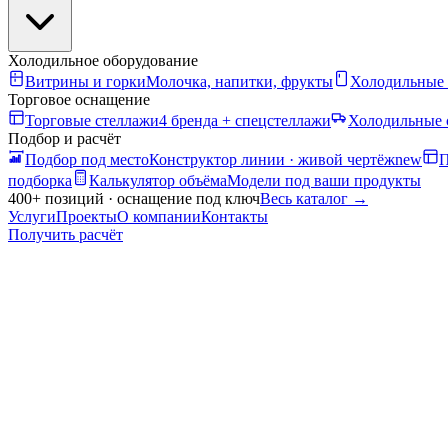
Холодильное оборудование
Витрины и горки
Молочка, напитки, фрукты
Холодильные
Торговое оснащение
Торговые стеллажи
4 бренда + спецстеллажи
Холодильные 
Подбор и расчёт
Подбор под место
Конструктор линии · живой чертёж
new
П
подборка
Калькулятор объёма
Модели под ваши продукты
400+ позиций · оснащение под ключ
Весь каталог
→
Услуги
Проекты
О компании
Контакты
Получить расчёт