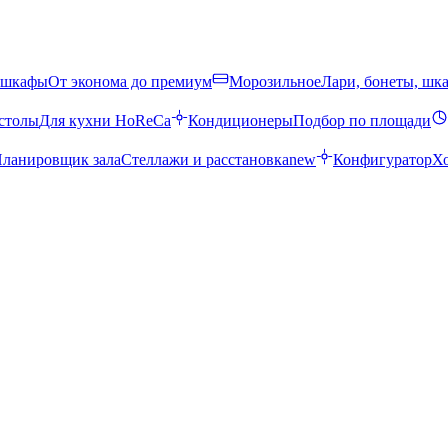
 шкафы
От эконома до премиум
Морозильное
Лари, бонеты, шк
столы
Для кухни HoReCa
Кондиционеры
Подбор по площади
ланировщик зала
Стеллажи и расстановка
new
Конфигуратор
Х