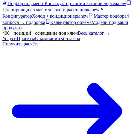
Подбор под место
Конструктор линии · живой чертёж
new
Планировщик зала
Стеллажи и расстановка
new
Конфигуратор
Холод + кондиционеры
new
Мастер подбора
4
вопроса → подборка
Калькулятор объёма
Модели под ваши
продукты
400+ позиций · оснащение под ключ
Весь каталог
→
Услуги
Проекты
О компании
Контакты
Получить расчёт