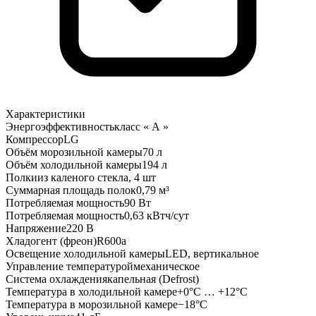
Характеристики
Энергоэффективность
класс « А »
Компрессор
LG
Объём морозильной камеры
70 л
Объём холодильной камеры
194 л
Полки
из каленого стекла, 4 шт
Суммарная площадь полок
0,79 м³
Потребляемая мощность
90 Вт
Потребляемая мощность
0,63 кВтч/сут
Напряжение
220 В
Хладогент (фреон)
R600a
Освещение холодильной камеры
LED, вертикальное
Управление температурой
механическое
Система охлаждения
капельная (Defrost)
Температура в холодильной камере
+0°C … +12°C
Температура в морозильной камере
−18°C