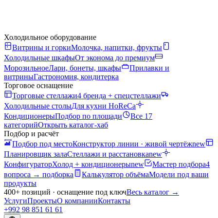
Холодильное оборудование
Витрины и горки
Молочка, напитки, фрукты
Холодильные шкафы
От эконома до премиум
Морозильное
Лари, бонеты, шкафы
Прилавки и
витрины
Гастрономия, кондитерка
Торговое оснащение
Торговые стеллажи
4 бренда + спецстеллажи
Холодильные столы
Для кухни HoReCa
Кондиционеры
Подбор по площади
Все 17
категорий
Открыть каталог-хаб
Подбор и расчёт
Подбор под место
Конструктор линии · живой чертёж
new
Планировщик зала
Стеллажи и расстановка
new
Конфигуратор
Холод + кондиционеры
new
Мастер подбора
4
вопроса → подборка
Калькулятор объёма
Модели под ваши
продукты
400+ позиций · оснащение под ключ
Весь каталог
→
Услуги
Проекты
О компании
Контакты
+992 98 851 61 61