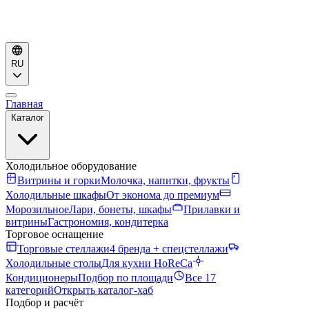
RU
Главная
Каталог
Холодильное оборудование
Витрины и горки
Молочка, напитки, фрукты
Холодильные шкафы
От эконома до премиум
Морозильное
Лари, бонеты, шкафы
Прилавки и
витрины
Гастрономия, кондитерка
Торговое оснащение
Торговые стеллажи
4 бренда + спецстеллажи
Холодильные столы
Для кухни HoReCa
Кондиционеры
Подбор по площади
Все 17
категорий
Открыть каталог-хаб
Подбор и расчёт