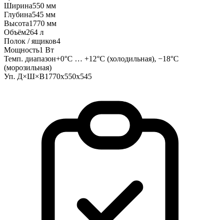
Ширина
550 мм
Глубина
545 мм
Высота
1770 мм
Объём
264 л
Полок / ящиков
4
Мощность
1 Вт
Темп. диапазон
+0°C … +12°C (холодильная), −18°C
(морозильная)
Уп. Д×Ш×В
1770х550х545