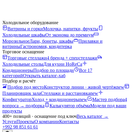
Холодильное оборудование
Витрины и горки
Молочка, напитки, фрукты
Холодильные шкафы
От эконома до премиум
Морозильное
Лари, бонеты, шкафы
Прилавки и
витрины
Гастрономия, кондитерка
Торговое оснащение
Торговые стеллажи
4 бренда + спецстеллажи
Холодильные столы
Для кухни HoReCa
Кондиционеры
Подбор по площади
Все 17
категорий
Открыть каталог-хаб
Подбор и расчёт
Подбор под место
Конструктор линии · живой чертёж
new
Планировщик зала
Стеллажи и расстановка
new
Конфигуратор
Холод + кондиционеры
new
Мастер подбора
4
вопроса → подборка
Калькулятор объёма
Модели под ваши
продукты
400+ позиций · оснащение под ключ
Весь каталог
→
Услуги
Проекты
О компании
Контакты
+992 98 851 61 61