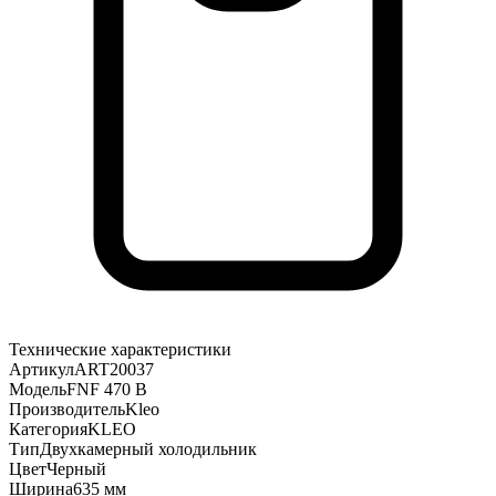
Технические характеристики
Артикул
ART20037
Модель
FNF 470 B
Производитель
Kleo
Категория
KLEO
Тип
Двухкамерный холодильник
Цвет
Черный
Ширина
635 мм