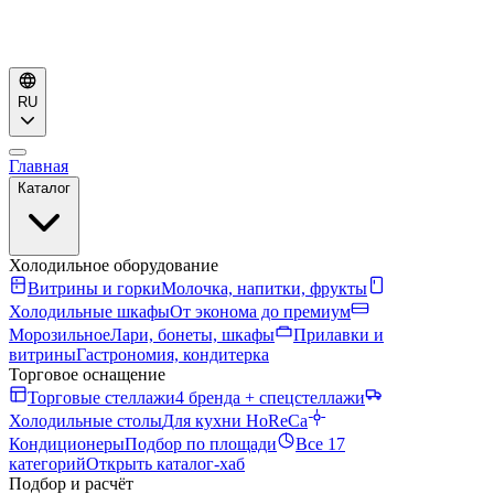
RU
Главная
Каталог
Холодильное оборудование
Витрины и горки
Молочка, напитки, фрукты
Холодильные шкафы
От эконома до премиум
Морозильное
Лари, бонеты, шкафы
Прилавки и
витрины
Гастрономия, кондитерка
Торговое оснащение
Торговые стеллажи
4 бренда + спецстеллажи
Холодильные столы
Для кухни HoReCa
Кондиционеры
Подбор по площади
Все 17
категорий
Открыть каталог-хаб
Подбор и расчёт