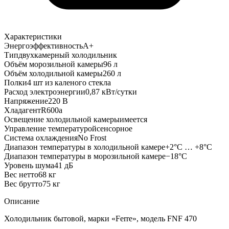
Характеристики
Энергоэффективность
A+
Тип
двухкамерный холодильник
Объём морозильной камеры
96 л
Объём холодильной камеры
260 л
Полки
4 шт из каленого стекла
Расход электроэнергии
0,87 кВт/сутки
Напряжение
220 В
Хладагент
R600a
Освещение холодильной камеры
имеется
Управление температурой
сенсорное
Система охлаждения
No Frost
Диапазон температуры в холодильной камере
+2°C … +8°C
Диапазон температуры в морозильной камере
−18°C
Уровень шума
41 дБ
Вес нетто
68 кг
Вес брутто
75 кг
Описание
Холодильник бытовой, марки «Ferre», модель FNF 470