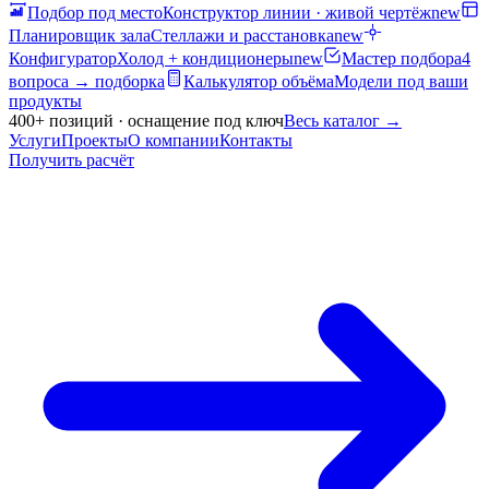
Подбор под место
Конструктор линии · живой чертёж
new
Планировщик зала
Стеллажи и расстановка
new
Конфигуратор
Холод + кондиционеры
new
Мастер подбора
4
вопроса → подборка
Калькулятор объёма
Модели под ваши
продукты
400+ позиций · оснащение под ключ
Весь каталог
→
Услуги
Проекты
О компании
Контакты
Получить расчёт