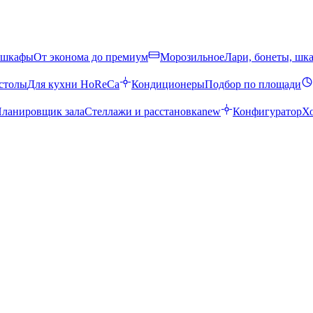
 шкафы
От эконома до премиум
Морозильное
Лари, бонеты, шк
столы
Для кухни HoReCa
Кондиционеры
Подбор по площади
ланировщик зала
Стеллажи и расстановка
new
Конфигуратор
Х