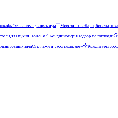
 шкафы
От эконома до премиум
Морозильное
Лари, бонеты, шк
столы
Для кухни HoReCa
Кондиционеры
Подбор по площади
ланировщик зала
Стеллажи и расстановка
new
Конфигуратор
Х