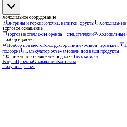
Холодильное оборудование
Витрины и горки
Молочка, напитки, фрукты
Холодильные
Торговое оснащение
Торговые стеллажи
4 бренда + спецстеллажи
Холодильные 
Подбор и расчёт
Подбор под место
Конструктор линии · живой чертёж
new
П
подборка
Калькулятор объёма
Модели под ваши продукты
400+ позиций · оснащение под ключ
Весь каталог
→
Услуги
Проекты
О компании
Контакты
Получить расчёт