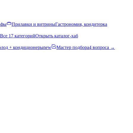
афы
Прилавки и витрины
Гастрономия, кондитерка
Все 17 категорий
Открыть каталог-хаб
олод + кондиционеры
new
Мастер подбора
4 вопроса →