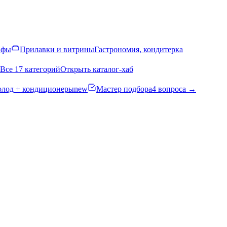
афы
Прилавки и витрины
Гастрономия, кондитерка
Все 17 категорий
Открыть каталог-хаб
олод + кондиционеры
new
Мастер подбора
4 вопроса →