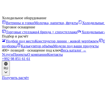
Холодильное оборудование
Витрины и горки
Молочка, напитки, фрукты
Холодильные
Торговое оснащение
Торговые стеллажи
4 бренда + спецстеллажи
Холодильные 
Подбор и расчёт
Подбор под место
Конструктор линии · живой чертёж
new
П
подборка
Калькулятор объёма
Модели под ваши продукты
400+ позиций · оснащение под ключ
Весь каталог
→
Услуги
Проекты
О компании
Контакты
+992 98 851 61 61
RU
Получить расчёт