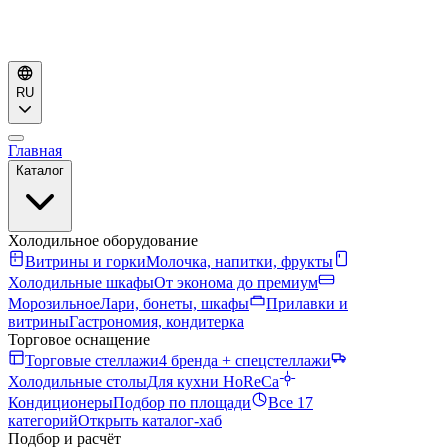
RU
Главная
Каталог
Холодильное оборудование
Витрины и горки
Молочка, напитки, фрукты
Холодильные шкафы
От эконома до премиум
Морозильное
Лари, бонеты, шкафы
Прилавки и
витрины
Гастрономия, кондитерка
Торговое оснащение
Торговые стеллажи
4 бренда + спецстеллажи
Холодильные столы
Для кухни HoReCa
Кондиционеры
Подбор по площади
Все 17
категорий
Открыть каталог-хаб
Подбор и расчёт