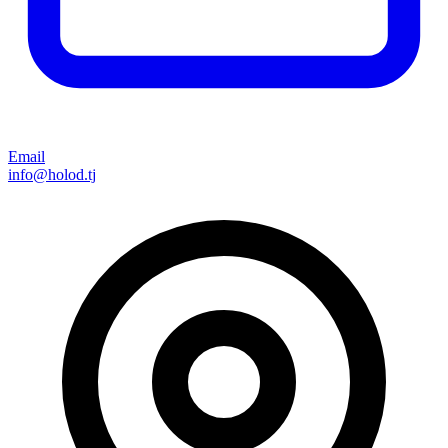
Email
info@holod.tj