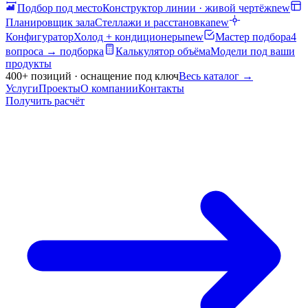
Подбор под место
Конструктор линии · живой чертёж
new
Планировщик зала
Стеллажи и расстановка
new
Конфигуратор
Холод + кондиционеры
new
Мастер подбора
4
вопроса → подборка
Калькулятор объёма
Модели под ваши
продукты
400+ позиций · оснащение под ключ
Весь каталог
→
Услуги
Проекты
О компании
Контакты
Получить расчёт