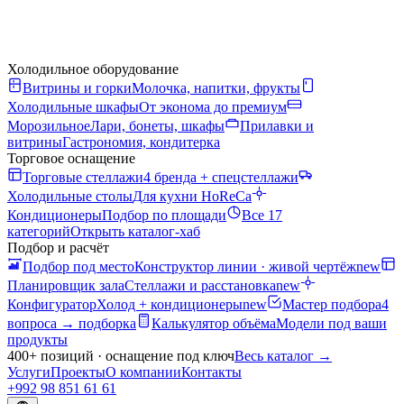
Холодильное оборудование
Витрины и горки
Молочка, напитки, фрукты
Холодильные шкафы
От эконома до премиум
Морозильное
Лари, бонеты, шкафы
Прилавки и
витрины
Гастрономия, кондитерка
Торговое оснащение
Торговые стеллажи
4 бренда + спецстеллажи
Холодильные столы
Для кухни HoReCa
Кондиционеры
Подбор по площади
Все 17
категорий
Открыть каталог-хаб
Подбор и расчёт
Подбор под место
Конструктор линии · живой чертёж
new
Планировщик зала
Стеллажи и расстановка
new
Конфигуратор
Холод + кондиционеры
new
Мастер подбора
4
вопроса → подборка
Калькулятор объёма
Модели под ваши
продукты
400+ позиций · оснащение под ключ
Весь каталог
→
Услуги
Проекты
О компании
Контакты
+992 98 851 61 61