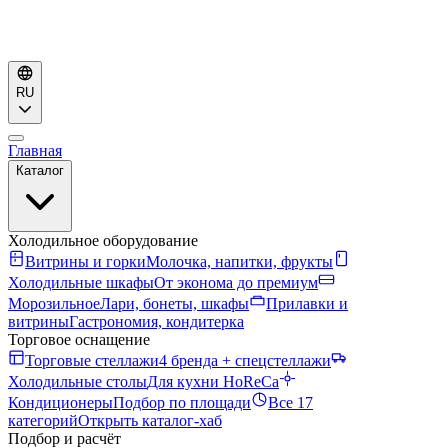
RU
Главная
Каталог
Холодильное оборудование
Витрины и горки
Молочка, напитки, фрукты
Холодильные шкафы
От эконома до премиум
Морозильное
Лари, бонеты, шкафы
Прилавки и
витрины
Гастрономия, кондитерка
Торговое оснащение
Торговые стеллажи
4 бренда + спецстеллажи
Холодильные столы
Для кухни HoReCa
Кондиционеры
Подбор по площади
Все 17
категорий
Открыть каталог-хаб
Подбор и расчёт