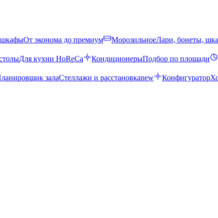
 шкафы
От эконома до премиум
Морозильное
Лари, бонеты, шк
столы
Для кухни HoReCa
Кондиционеры
Подбор по площади
ланировщик зала
Стеллажи и расстановка
new
Конфигуратор
Х