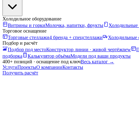
Холодильное оборудование
Витрины и горки
Молочка, напитки, фрукты
Холодильные
Торговое оснащение
Торговые стеллажи
4 бренда + спецстеллажи
Холодильные 
Подбор и расчёт
Подбор под место
Конструктор линии · живой чертёж
new
П
подборка
Калькулятор объёма
Модели под ваши продукты
400+ позиций · оснащение под ключ
Весь каталог
→
Услуги
Проекты
О компании
Контакты
Получить расчёт