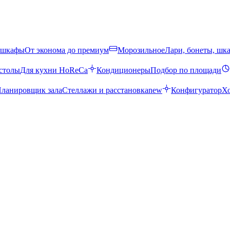
 шкафы
От эконома до премиум
Морозильное
Лари, бонеты, шк
столы
Для кухни HoReCa
Кондиционеры
Подбор по площади
ланировщик зала
Стеллажи и расстановка
new
Конфигуратор
Х