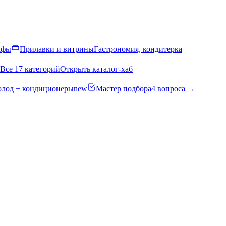
афы
Прилавки и витрины
Гастрономия, кондитерка
Все 17 категорий
Открыть каталог-хаб
олод + кондиционеры
new
Мастер подбора
4 вопроса →