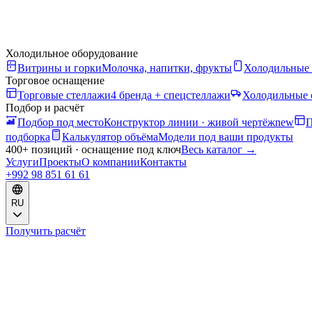
Холодильное оборудование
Витрины и горки
Молочка, напитки, фрукты
Холодильные
Торговое оснащение
Торговые стеллажи
4 бренда + спецстеллажи
Холодильные 
Подбор и расчёт
Подбор под место
Конструктор линии · живой чертёж
new
П
подборка
Калькулятор объёма
Модели под ваши продукты
400+ позиций · оснащение под ключ
Весь каталог
→
Услуги
Проекты
О компании
Контакты
+992 98 851 61 61
RU
Получить расчёт