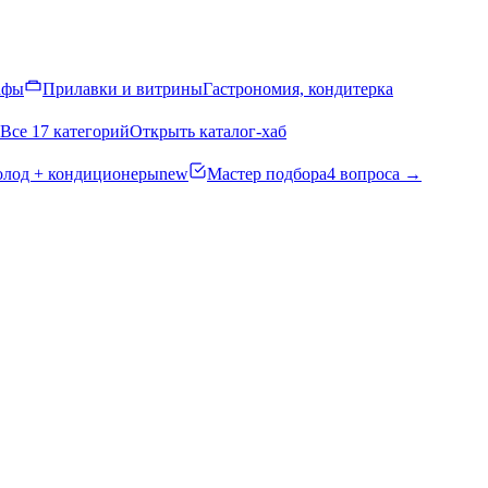
афы
Прилавки и витрины
Гастрономия, кондитерка
Все 17 категорий
Открыть каталог-хаб
олод + кондиционеры
new
Мастер подбора
4 вопроса →