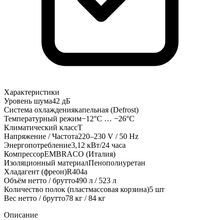
Характеристики
Уровень шума
42 дБ
Система охлаждения
капельная (Defrost)
Температурный режим
−12°C … −26°C
Климатический класс
Т
Напряжение / Частота
220–230 V / 50 Hz
Энергопотребление
3,12 кВт/24 часа
Компрессор
EMBRACO (Италия)
Изоляционный материал
Пенополиуретан
Хладагент (фреон)
R404a
Объём нетто / брутто
490 л / 523 л
Количество полок (пластмассовая корзина)
5 шт
Вес нетто / брутто
78 кг / 84 кг
Описание