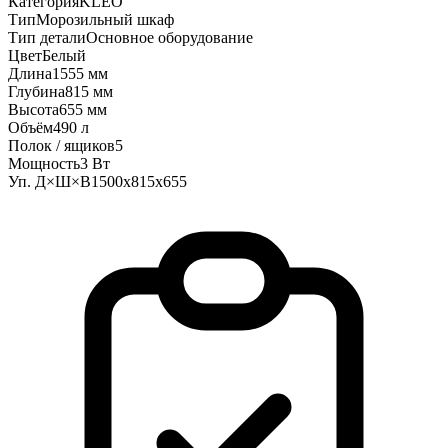
Категория
KLEO
Тип
Морозильный шкаф
Тип детали
Основное оборудование
Цвет
Белый
Длина
1555 мм
Глубина
815 мм
Высота
655 мм
Объём
490 л
Полок / ящиков
5
Мощность
3 Вт
Уп. Д×Ш×В
1500х815х655