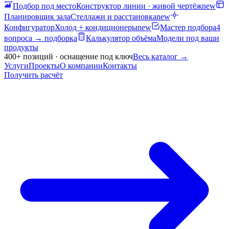
Подбор под место
Конструктор линии · живой чертёж
new
Планировщик зала
Стеллажи и расстановка
new
Конфигуратор
Холод + кондиционеры
new
Мастер подбора
4
вопроса → подборка
Калькулятор объёма
Модели под ваши
продукты
400+ позиций · оснащение под ключ
Весь каталог
→
Услуги
Проекты
О компании
Контакты
Получить расчёт