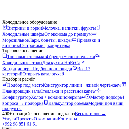
Холодильное оборудование
Витрины и горки
Молочка, напитки, фрукты
Холодильные шкафы
От эконома до премиум
Морозильное
Лари, бонеты, шкафы
Прилавки и
витрины
Гастрономия, кондитерка
Торговое оснащение
Торговые стеллажи
4 бренда + спецстеллажи
Холодильные столы
Для кухни HoReCa
Кондиционеры
Подбор по площади
Все 17
категорий
Открыть каталог-хаб
Подбор и расчёт
Подбор под место
Конструктор линии · живой чертёж
new
Планировщик зала
Стеллажи и расстановка
new
Конфигуратор
Холод + кондиционеры
new
Мастер подбора
4
вопроса → подборка
Калькулятор объёма
Модели под ваши
продукты
400+ позиций · оснащение под ключ
Весь каталог
→
Услуги
Проекты
О компании
Контакты
+992 98 851 61 61