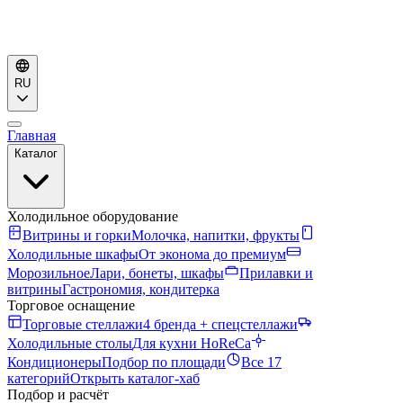
RU
Главная
Каталог
Холодильное оборудование
Витрины и горки
Молочка, напитки, фрукты
Холодильные шкафы
От эконома до премиум
Морозильное
Лари, бонеты, шкафы
Прилавки и
витрины
Гастрономия, кондитерка
Торговое оснащение
Торговые стеллажи
4 бренда + спецстеллажи
Холодильные столы
Для кухни HoReCa
Кондиционеры
Подбор по площади
Все 17
категорий
Открыть каталог-хаб
Подбор и расчёт