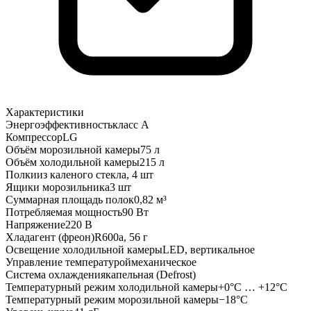
Характеристики
Энергоэффективность
класс А
Компрессор
LG
Объём морозильной камеры
75 л
Объём холодильной камеры
215 л
Полки
из каленого стекла, 4 шт
Ящики морозильника
3 шт
Суммарная площадь полок
0,82 м³
Потребляемая мощность
90 Вт
Напряжение
220 В
Хладагент (фреон)
R600a, 56 г
Освещение холодильной камеры
LED, вертикальное
Управление температурой
механическое
Система охлаждения
капельная (Defrost)
Температурный режим холодильной камеры
+0°C … +12°C
Температурный режим морозильной камеры
−18°C