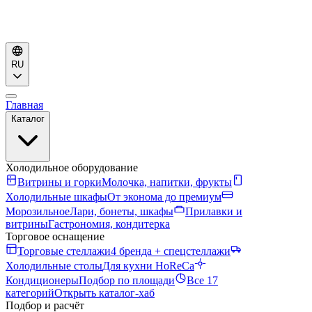
RU
Главная
Каталог
Холодильное оборудование
Витрины и горки
Молочка, напитки, фрукты
Холодильные шкафы
От эконома до премиум
Морозильное
Лари, бонеты, шкафы
Прилавки и
витрины
Гастрономия, кондитерка
Торговое оснащение
Торговые стеллажи
4 бренда + спецстеллажи
Холодильные столы
Для кухни HoReCa
Кондиционеры
Подбор по площади
Все 17
категорий
Открыть каталог-хаб
Подбор и расчёт