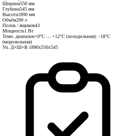
Ширина
550 мм
Глубина
545 мм
Высота
1890 мм
Объём
290 л
Полок / ящиков
43
Мощность
1 Вт
Темп. диапазон
+0°C … +12°C (холодильная); −18°C
(морозильная)
Уп. Д×Ш×В
1890х550х545