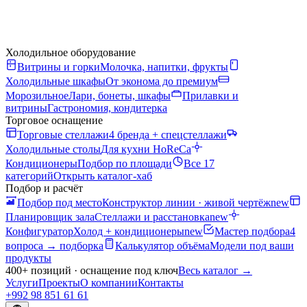
Холодильное оборудование
Витрины и горки
Молочка, напитки, фрукты
Холодильные шкафы
От эконома до премиум
Морозильное
Лари, бонеты, шкафы
Прилавки и
витрины
Гастрономия, кондитерка
Торговое оснащение
Торговые стеллажи
4 бренда + спецстеллажи
Холодильные столы
Для кухни HoReCa
Кондиционеры
Подбор по площади
Все 17
категорий
Открыть каталог-хаб
Подбор и расчёт
Подбор под место
Конструктор линии · живой чертёж
new
Планировщик зала
Стеллажи и расстановка
new
Конфигуратор
Холод + кондиционеры
new
Мастер подбора
4
вопроса → подборка
Калькулятор объёма
Модели под ваши
продукты
400+ позиций · оснащение под ключ
Весь каталог
→
Услуги
Проекты
О компании
Контакты
+992 98 851 61 61