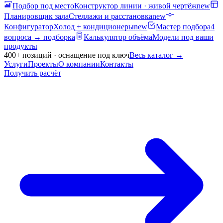
Подбор под место
Конструктор линии · живой чертёж
new
Планировщик зала
Стеллажи и расстановка
new
Конфигуратор
Холод + кондиционеры
new
Мастер подбора
4
вопроса → подборка
Калькулятор объёма
Модели под ваши
продукты
400+ позиций · оснащение под ключ
Весь каталог
→
Услуги
Проекты
О компании
Контакты
Получить расчёт