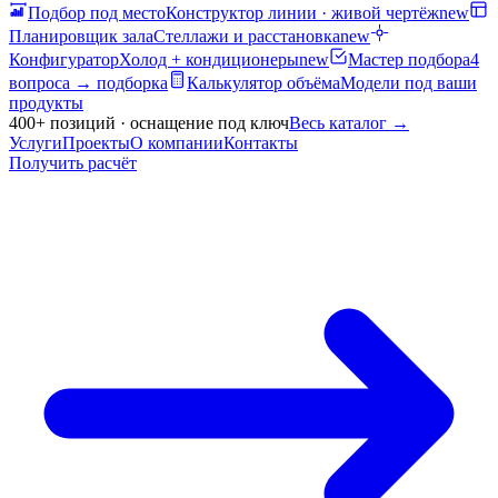
Подбор под место
Конструктор линии · живой чертёж
new
Планировщик зала
Стеллажи и расстановка
new
Конфигуратор
Холод + кондиционеры
new
Мастер подбора
4
вопроса → подборка
Калькулятор объёма
Модели под ваши
продукты
400+ позиций · оснащение под ключ
Весь каталог
→
Услуги
Проекты
О компании
Контакты
Получить расчёт