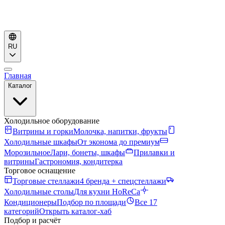
RU
Главная
Каталог
Холодильное оборудование
Витрины и горки
Молочка, напитки, фрукты
Холодильные шкафы
От эконома до премиум
Морозильное
Лари, бонеты, шкафы
Прилавки и
витрины
Гастрономия, кондитерка
Торговое оснащение
Торговые стеллажи
4 бренда + спецстеллажи
Холодильные столы
Для кухни HoReCa
Кондиционеры
Подбор по площади
Все 17
категорий
Открыть каталог-хаб
Подбор и расчёт