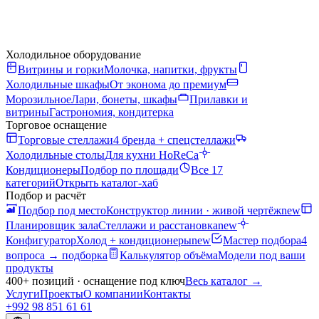
Холодильное оборудование
Витрины и горки
Молочка, напитки, фрукты
Холодильные шкафы
От эконома до премиум
Морозильное
Лари, бонеты, шкафы
Прилавки и
витрины
Гастрономия, кондитерка
Торговое оснащение
Торговые стеллажи
4 бренда + спецстеллажи
Холодильные столы
Для кухни HoReCa
Кондиционеры
Подбор по площади
Все 17
категорий
Открыть каталог-хаб
Подбор и расчёт
Подбор под место
Конструктор линии · живой чертёж
new
Планировщик зала
Стеллажи и расстановка
new
Конфигуратор
Холод + кондиционеры
new
Мастер подбора
4
вопроса → подборка
Калькулятор объёма
Модели под ваши
продукты
400+ позиций · оснащение под ключ
Весь каталог
→
Услуги
Проекты
О компании
Контакты
+992 98 851 61 61