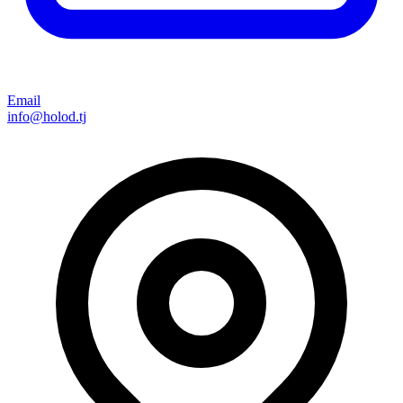
Email
info@holod.tj