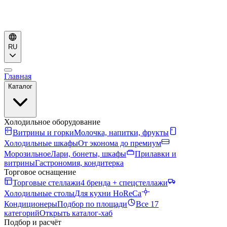
RU
Главная
Каталог
Холодильное оборудование
Витрины и горки
Молочка, напитки, фрукты
Холодильные шкафы
От эконома до премиум
Морозильное
Лари, бонеты, шкафы
Прилавки и
витрины
Гастрономия, кондитерка
Торговое оснащение
Торговые стеллажи
4 бренда + спецстеллажи
Холодильные столы
Для кухни HoReCa
Кондиционеры
Подбор по площади
Все 17
категорий
Открыть каталог-хаб
Подбор и расчёт