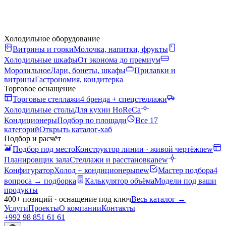
Холодильное оборудование
Витрины и горки
Молочка, напитки, фрукты
Холодильные шкафы
От эконома до премиум
Морозильное
Лари, бонеты, шкафы
Прилавки и
витрины
Гастрономия, кондитерка
Торговое оснащение
Торговые стеллажи
4 бренда + спецстеллажи
Холодильные столы
Для кухни HoReCa
Кондиционеры
Подбор по площади
Все 17
категорий
Открыть каталог-хаб
Подбор и расчёт
Подбор под место
Конструктор линии · живой чертёж
new
Планировщик зала
Стеллажи и расстановка
new
Конфигуратор
Холод + кондиционеры
new
Мастер подбора
4
вопроса → подборка
Калькулятор объёма
Модели под ваши
продукты
400+ позиций · оснащение под ключ
Весь каталог
→
Услуги
Проекты
О компании
Контакты
+992 98 851 61 61