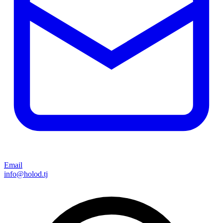
Email
info@holod.tj