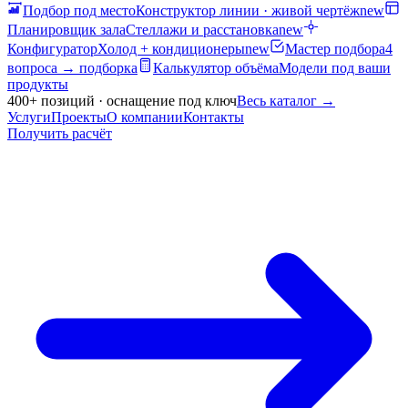
Подбор под место
Конструктор линии · живой чертёж
new
Планировщик зала
Стеллажи и расстановка
new
Конфигуратор
Холод + кондиционеры
new
Мастер подбора
4
вопроса → подборка
Калькулятор объёма
Модели под ваши
продукты
400+ позиций · оснащение под ключ
Весь каталог
→
Услуги
Проекты
О компании
Контакты
Получить расчёт