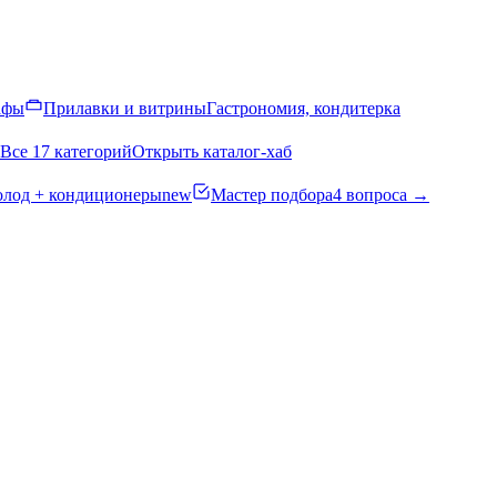
афы
Прилавки и витрины
Гастрономия, кондитерка
Все 17 категорий
Открыть каталог-хаб
олод + кондиционеры
new
Мастер подбора
4 вопроса →