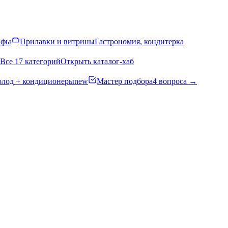
афы
Прилавки и витрины
Гастрономия, кондитерка
Все 17 категорий
Открыть каталог-хаб
олод + кондиционеры
new
Мастер подбора
4 вопроса →