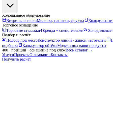
Холодильное оборудование
Витрины и горки
Молочка, напитки, фрукты
Холодильные
Торговое оснащение
Торговые стеллажи
4 бренда + спецстеллажи
Холодильные 
Подбор и расчёт
Подбор под место
Конструктор линии · живой чертёж
new
П
подборка
Калькулятор объёма
Модели под ваши продукты
400+ позиций · оснащение под ключ
Весь каталог
→
Услуги
Проекты
О компании
Контакты
Получить расчёт