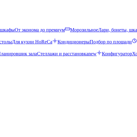
 шкафы
От эконома до премиум
Морозильное
Лари, бонеты, шк
столы
Для кухни HoReCa
Кондиционеры
Подбор по площади
ланировщик зала
Стеллажи и расстановка
new
Конфигуратор
Х