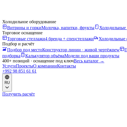
Холодильное оборудование
Витрины и горки
Молочка, напитки, фрукты
Холодильные
Торговое оснащение
Торговые стеллажи
4 бренда + спецстеллажи
Холодильные 
Подбор и расчёт
Подбор под место
Конструктор линии · живой чертёж
new
П
подборка
Калькулятор объёма
Модели под ваши продукты
400+ позиций · оснащение под ключ
Весь каталог
→
Услуги
Проекты
О компании
Контакты
+992 98 851 61 61
RU
Получить расчёт