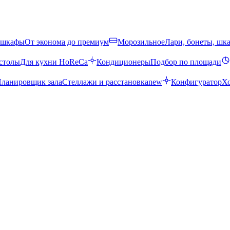
 шкафы
От эконома до премиум
Морозильное
Лари, бонеты, шк
столы
Для кухни HoReCa
Кондиционеры
Подбор по площади
ланировщик зала
Стеллажи и расстановка
new
Конфигуратор
Х