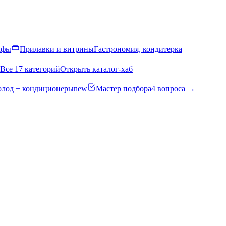
афы
Прилавки и витрины
Гастрономия, кондитерка
Все 17 категорий
Открыть каталог-хаб
олод + кондиционеры
new
Мастер подбора
4 вопроса →