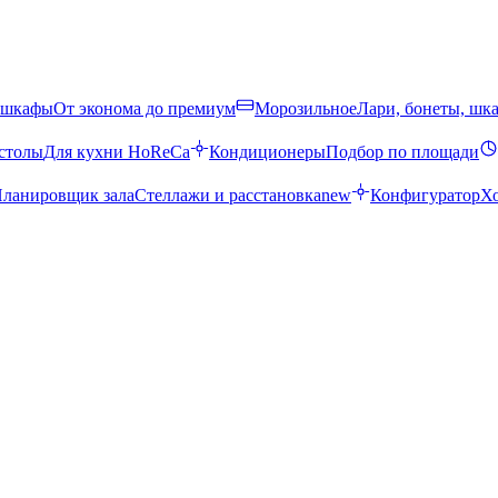
 шкафы
От эконома до премиум
Морозильное
Лари, бонеты, шк
столы
Для кухни HoReCa
Кондиционеры
Подбор по площади
ланировщик зала
Стеллажи и расстановка
new
Конфигуратор
Х