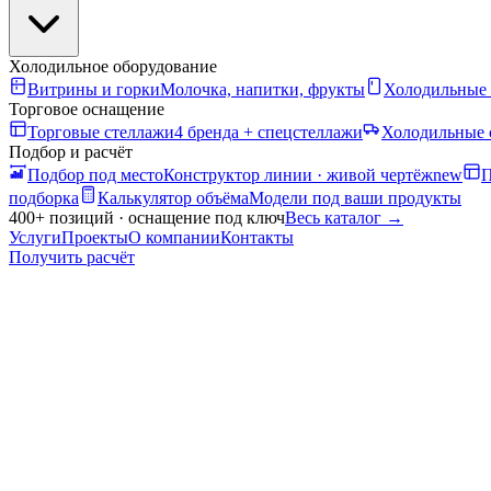
Холодильное оборудование
Витрины и горки
Молочка, напитки, фрукты
Холодильные
Торговое оснащение
Торговые стеллажи
4 бренда + спецстеллажи
Холодильные 
Подбор и расчёт
Подбор под место
Конструктор линии · живой чертёж
new
П
подборка
Калькулятор объёма
Модели под ваши продукты
400+ позиций · оснащение под ключ
Весь каталог
→
Услуги
Проекты
О компании
Контакты
Получить расчёт