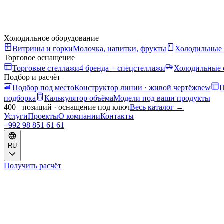
Холодильное оборудование
Витрины и горки
Молочка, напитки, фрукты
Холодильные
Торговое оснащение
Торговые стеллажи
4 бренда + спецстеллажи
Холодильные 
Подбор и расчёт
Подбор под место
Конструктор линии · живой чертёж
new
П
подборка
Калькулятор объёма
Модели под ваши продукты
400+ позиций · оснащение под ключ
Весь каталог
→
Услуги
Проекты
О компании
Контакты
+992 98 851 61 61
RU
Получить расчёт