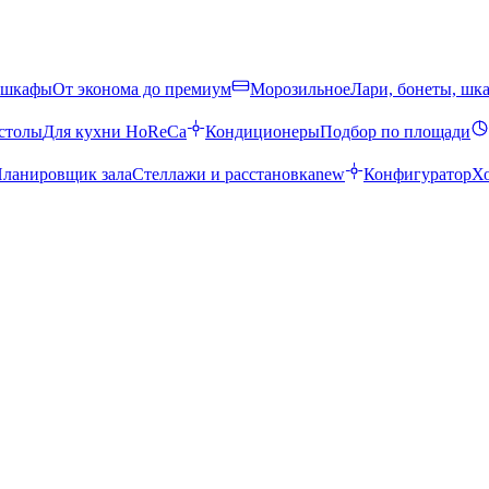
 шкафы
От эконома до премиум
Морозильное
Лари, бонеты, шк
столы
Для кухни HoReCa
Кондиционеры
Подбор по площади
ланировщик зала
Стеллажи и расстановка
new
Конфигуратор
Х