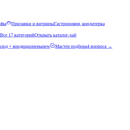
афы
Прилавки и витрины
Гастрономия, кондитерка
Все 17 категорий
Открыть каталог-хаб
олод + кондиционеры
new
Мастер подбора
4 вопроса →