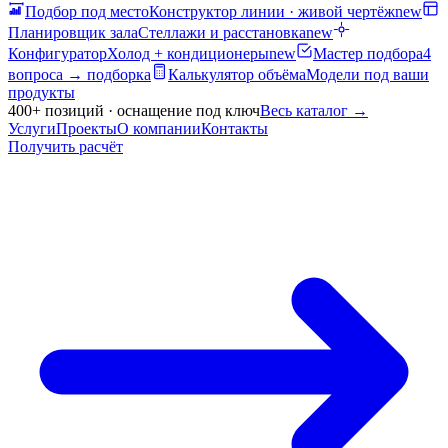
Подбор под место
Конструктор линии · живой чертёж
new
Планировщик зала
Стеллажи и расстановка
new
Конфигуратор
Холод + кондиционеры
new
Мастер подбора
4
вопроса → подборка
Калькулятор объёма
Модели под ваши
продукты
400+ позиций · оснащение под ключ
Весь каталог
→
Услуги
Проекты
О компании
Контакты
Получить расчёт