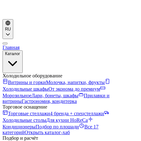
RU
Главная
Каталог
Холодильное оборудование
Витрины и горки
Молочка, напитки, фрукты
Холодильные шкафы
От эконома до премиум
Морозильное
Лари, бонеты, шкафы
Прилавки и
витрины
Гастрономия, кондитерка
Торговое оснащение
Торговые стеллажи
4 бренда + спецстеллажи
Холодильные столы
Для кухни HoReCa
Кондиционеры
Подбор по площади
Все 17
категорий
Открыть каталог-хаб
Подбор и расчёт