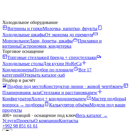
Холодильное оборудование
Витрины и горки
Молочка, напитки, фрукты
Холодильные шкафы
От эконома до премиум
Морозильное
Лари, бонеты, шкафы
Прилавки и
витрины
Гастрономия, кондитерка
Торговое оснащение
Торговые стеллажи
4 бренда + спецстеллажи
Холодильные столы
Для кухни HoReCa
Кондиционеры
Подбор по площади
Все 17
категорий
Открыть каталог-хаб
Подбор и расчёт
Подбор под место
Конструктор линии · живой чертёж
new
Планировщик зала
Стеллажи и расстановка
new
Конфигуратор
Холод + кондиционеры
new
Мастер подбора
4
вопроса → подборка
Калькулятор объёма
Модели под ваши
продукты
400+ позиций · оснащение под ключ
Весь каталог
→
Услуги
Проекты
О компании
Контакты
+992 98 851 61 61