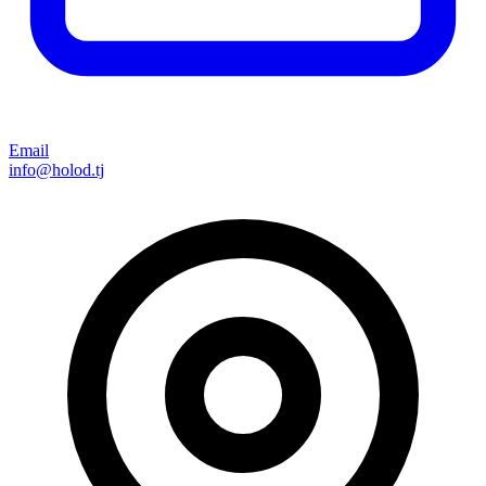
Email
info@holod.tj