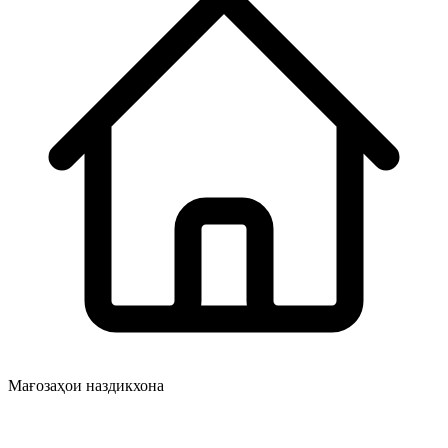
Мағозаҳои наздикхона