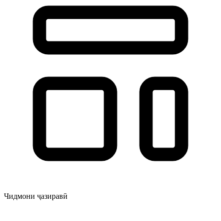
Чидмони ҷазиравӣ