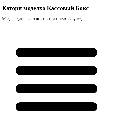
Қатори моделҳо
Кассовый Бокс
Модели дигарро аз ин силсила интихоб кунед