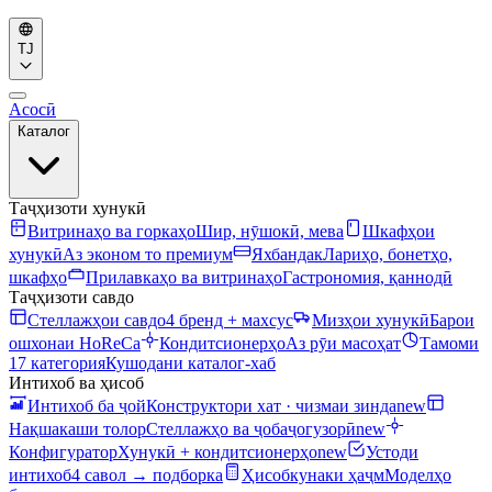
TJ
Асосӣ
Каталог
Таҷҳизоти хунукӣ
Витринаҳо ва горкаҳо
Шир, нӯшокӣ, мева
Шкафҳои
хунукӣ
Аз эконом то премиум
Яхбандак
Лариҳо, бонетҳо,
шкафҳо
Прилавкаҳо ва витринаҳо
Гастрономия, қаннодӣ
Таҷҳизоти савдо
Стеллажҳои савдо
4 бренд + махсус
Мизҳои хунукӣ
Барои
ошхонаи HoReCa
Кондитсионерҳо
Аз рӯи масоҳат
Тамоми
17 категория
Кушодани каталог-хаб
Интихоб ва ҳисоб
Интихоб ба ҷой
Конструктори хат · чизмаи зинда
new
Нақшакаши толор
Стеллажҳо ва ҷобаҷогузорӣ
new
Конфигуратор
Хунукӣ + кондитсионерҳо
new
Устоди
интихоб
4 савол → подборка
Ҳисобкунаки ҳаҷм
Моделҳо