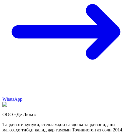
WhatsApp
ООО «Де Люкс»
Таҷҳизоти хунукӣ, стеллажҳои савдо ва таҷҳизонидани
мағозаҳо тибқи калид дар тамоми Тоҷикистон аз соли 2014.