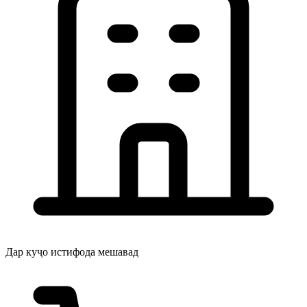
Дар куҷо истифода мешавад