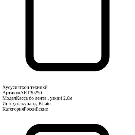
Хусусиятҳои техникӣ
Артикул
ART30250
Модел
Касса бо лента , узкий 2,6м
Истеҳсолкунанда
Kifato
Категория
Российские