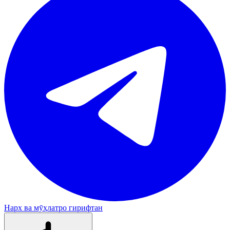
Нарх ва мӯҳлатро гирифтан