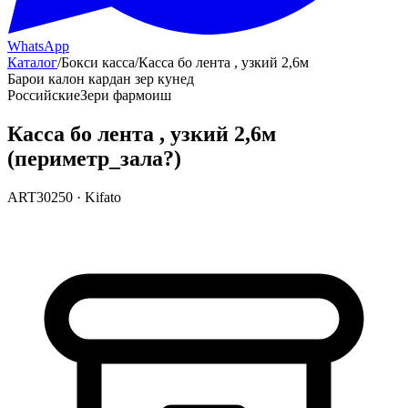
WhatsApp
Каталог
/
Бокси касса
/
Касса бо лента , узкий 2,6м
Барои калон кардан зер кунед
Российские
Зери фармоиш
Касса бо лента , узкий 2,6м
(периметр_зала?)
ART30250
·
Kifato