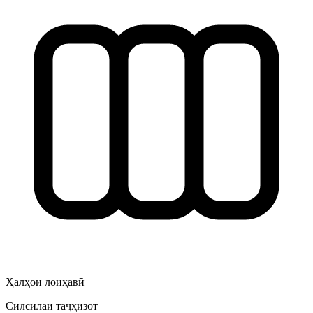
Ҳалҳои лоиҳавӣ
Силсилаи таҷҳизот