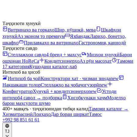
Таҷҳизоти хунукӣ
Витринаҳо ва горкаҳо
Шир, нӯшокӣ, мева
Шкафҳои
хунукӣ
Аз эконом то премиум
Яхбандак
Лариҳо, бонетҳо,
шкафҳо
Прилавкаҳо ва витринаҳо
Гастрономия, қаннодӣ
Таҷҳизоти савдо
Стеллажҳои савдо
4 бренд + махсус
Мизҳои хунукӣ
Барои
ошхонаи HoReCa
Кондитсионерҳо
Аз рӯи масоҳат
Тамоми
17 категория
Кушодани каталог-хаб
Интихоб ва ҳисоб
Интихоб ба ҷой
Конструктори хат · чизмаи зинда
new
Нақшакаши толор
Стеллажҳо ва ҷобаҷогузорӣ
new
Конфигуратор
Хунукӣ + кондитсионерҳо
new
Устоди
интихоб
4 савол → подборка
Ҳисобкунаки ҳаҷм
Моделҳо
барои маҳсулоти шумо
400+ мавқеъ · таҷҳизонидан тибқи калид
Тамоми каталог
→
Хизматрасонӣ
Лоиҳаҳо
Дар бораи ширкат
Тамос
+992 98 851 61 61
TJ