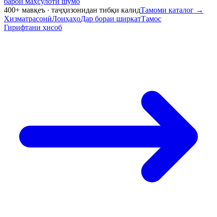
барои маҳсулоти шумо
400+ мавқеъ · таҷҳизонидан тибқи калид
Тамоми каталог
→
Хизматрасонӣ
Лоиҳаҳо
Дар бораи ширкат
Тамос
Гирифтани ҳисоб