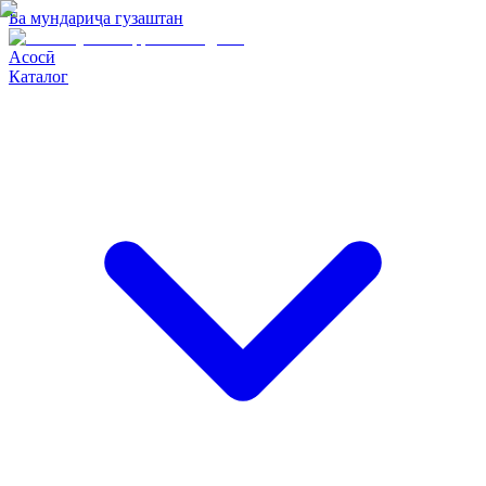
Ба мундариҷа гузаштан
Асосӣ
Каталог