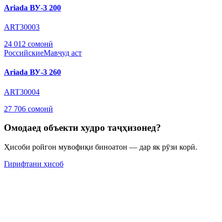
Ariada ВУ-3 200
ART30003
24 012 сомонӣ
Российские
Мавҷуд аст
Ariada ВУ-3 260
ART30004
27 706 сомонӣ
Омодаед объекти худро таҷҳизонед?
Ҳисоби ройгон мувофиқи биноатон — дар як рӯзи корӣ.
Гирифтани ҳисоб