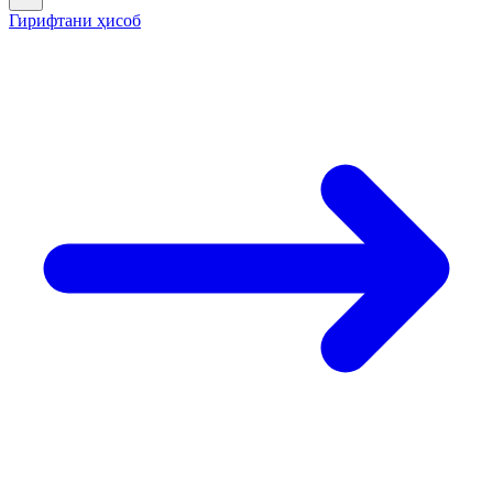
Гирифтани ҳисоб