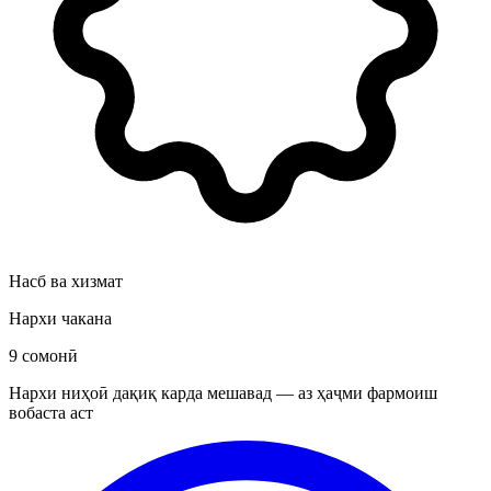
Насб ва хизмат
Нархи чакана
9 сомонӣ
Нархи ниҳоӣ дақиқ карда мешавад — аз ҳаҷми фармоиш
вобаста аст