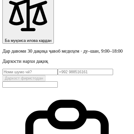
Ба муқоиса илова кардан
Дар давоми 30 дақиқа ҷавоб медиҳем · ду–шан, 9:00–18:00
Дархости нархи дақиқ
Дархост фиристодан