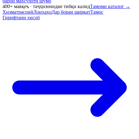
барои маҳсулоти шумо
400+ мавқеъ · таҷҳизонидан тибқи калид
Тамоми каталог
→
Хизматрасонӣ
Лоиҳаҳо
Дар бораи ширкат
Тамос
Гирифтани ҳисоб