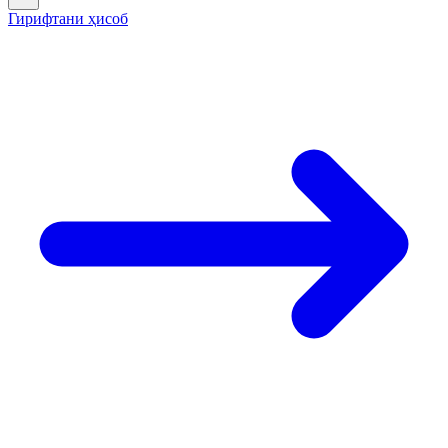
Гирифтани ҳисоб