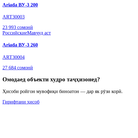
Ariada ВУ-3 200
ART30003
23 993 сомонӣ
Российские
Мавҷуд аст
Ariada ВУ-3 260
ART30004
27 684 сомонӣ
Омодаед объекти худро таҷҳизонед?
Ҳисоби ройгон мувофиқи биноатон — дар як рӯзи корӣ.
Гирифтани ҳисоб