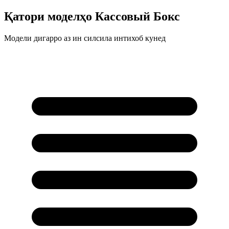
Қатори моделҳо
Кассовый Бокс
Модели дигарро аз ин силсила интихоб кунед