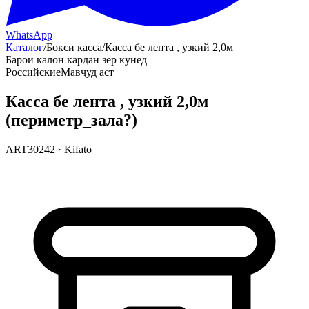
WhatsApp
Каталог
/
Бокси касса
/
Касса бе лента , узкий 2,0м
Барои калон кардан зер кунед
Российские
Мавҷуд аст
Касса бе лента , узкий 2,0м
(периметр_зала?)
ART30242
·
Kifato