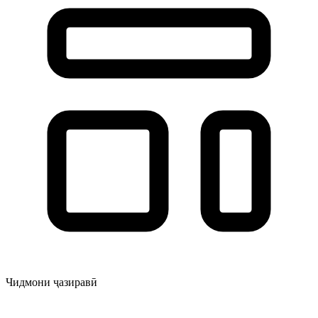
Чидмони ҷазиравӣ