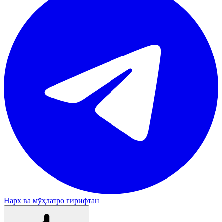
Нарх ва мӯҳлатро гирифтан