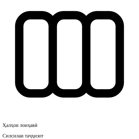
Ҳалҳои лоиҳавӣ
Силсилаи таҷҳизот