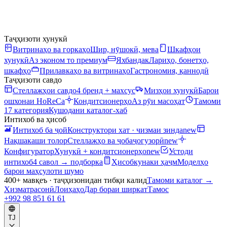
Таҷҳизоти хунукӣ
Витринаҳо ва горкаҳо
Шир, нӯшокӣ, мева
Шкафҳои
хунукӣ
Аз эконом то премиум
Яхбандак
Лариҳо, бонетҳо,
шкафҳо
Прилавкаҳо ва витринаҳо
Гастрономия, қаннодӣ
Таҷҳизоти савдо
Стеллажҳои савдо
4 бренд + махсус
Мизҳои хунукӣ
Барои
ошхонаи HoReCa
Кондитсионерҳо
Аз рӯи масоҳат
Тамоми
17 категория
Кушодани каталог-хаб
Интихоб ва ҳисоб
Интихоб ба ҷой
Конструктори хат · чизмаи зинда
new
Нақшакаши толор
Стеллажҳо ва ҷобаҷогузорӣ
new
Конфигуратор
Хунукӣ + кондитсионерҳо
new
Устоди
интихоб
4 савол → подборка
Ҳисобкунаки ҳаҷм
Моделҳо
барои маҳсулоти шумо
400+ мавқеъ · таҷҳизонидан тибқи калид
Тамоми каталог
→
Хизматрасонӣ
Лоиҳаҳо
Дар бораи ширкат
Тамос
+992 98 851 61 61
TJ