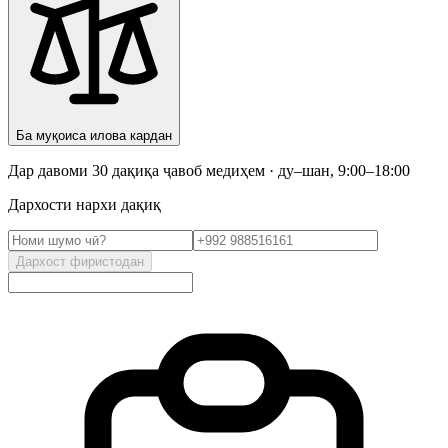
Ба муқоиса илова кардан
Дар давоми 30 дақиқа ҷавоб медиҳем · ду–шан, 9:00–18:00
Дархости нархи дақиқ
Дархост фиристодан