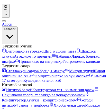
TJ
Асосӣ
Каталог
Таҷҳизоти хунукӣ
Витринаҳо ва горкаҳо
Шир, нӯшокӣ, мева
Шкафҳои
хунукӣ
Аз эконом то премиум
Яхбандак
Лариҳо, бонетҳо,
шкафҳо
Прилавкаҳо ва витринаҳо
Гастрономия, қаннодӣ
Таҷҳизоти савдо
Стеллажҳои савдо
4 бренд + махсус
Мизҳои хунукӣ
Барои
ошхонаи HoReCa
Кондитсионерҳо
Аз рӯи масоҳат
Тамоми
17 категория
Кушодани каталог-хаб
Интихоб ва ҳисоб
Интихоб ба ҷой
Конструктори хат · чизмаи зинда
new
Нақшакаши толор
Стеллажҳо ва ҷобаҷогузорӣ
new
Конфигуратор
Хунукӣ + кондитсионерҳо
new
Устоди
интихоб
4 савол → подборка
Ҳисобкунаки ҳаҷм
Моделҳо