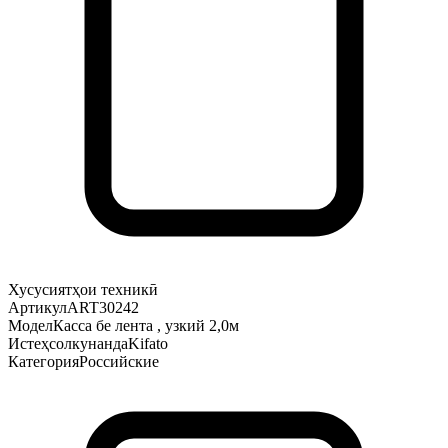
Хусусиятҳои техникӣ
Артикул
ART30242
Модел
Касса бе лента , узкий 2,0м
Истеҳсолкунанда
Kifato
Категория
Российские