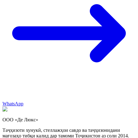
WhatsApp
ООО «Де Люкс»
Таҷҳизоти хунукӣ, стеллажҳои савдо ва таҷҳизонидани
мағозаҳо тибқи калид дар тамоми Тоҷикистон аз соли 2014.