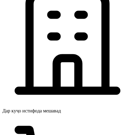
Дар куҷо истифода мешавад