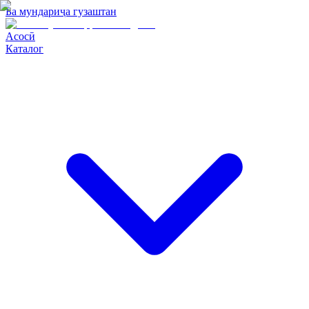
Ба мундариҷа гузаштан
Асосӣ
Каталог