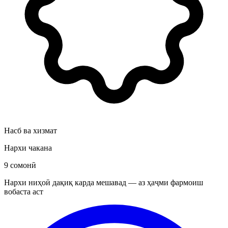
Насб ва хизмат
Нархи чакана
9 сомонӣ
Нархи ниҳоӣ дақиқ карда мешавад — аз ҳаҷми фармоиш
вобаста аст