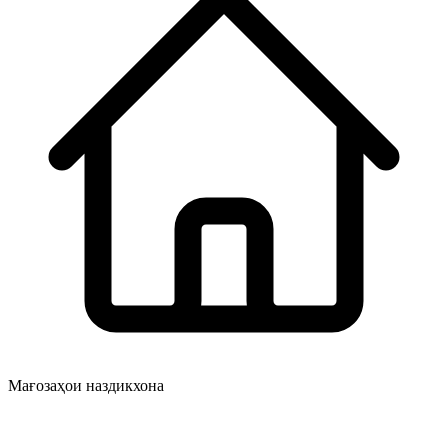
Мағозаҳои наздикхона