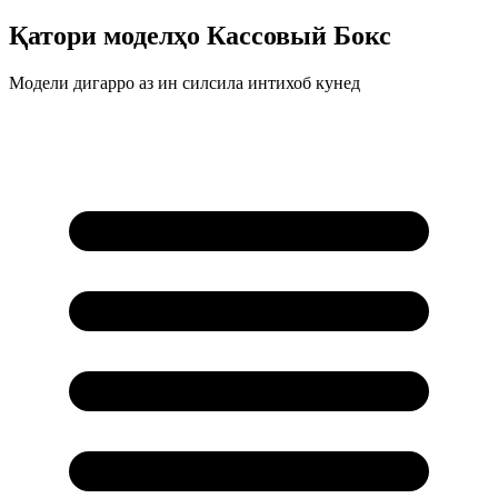
Қатори моделҳо
Кассовый Бокс
Модели дигарро аз ин силсила интихоб кунед