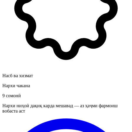
Насб ва хизмат
Нархи чакана
9 сомонӣ
Нархи ниҳоӣ дақиқ карда мешавад — аз ҳаҷми фармоиш
вобаста аст