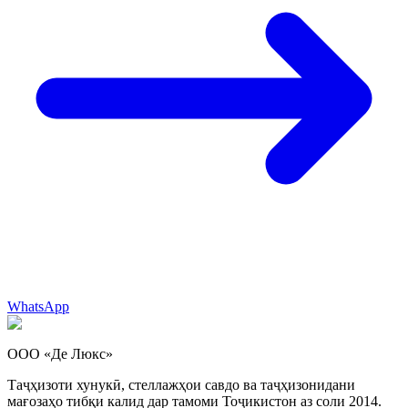
WhatsApp
ООО «Де Люкс»
Таҷҳизоти хунукӣ, стеллажҳои савдо ва таҷҳизонидани
мағозаҳо тибқи калид дар тамоми Тоҷикистон аз соли 2014.