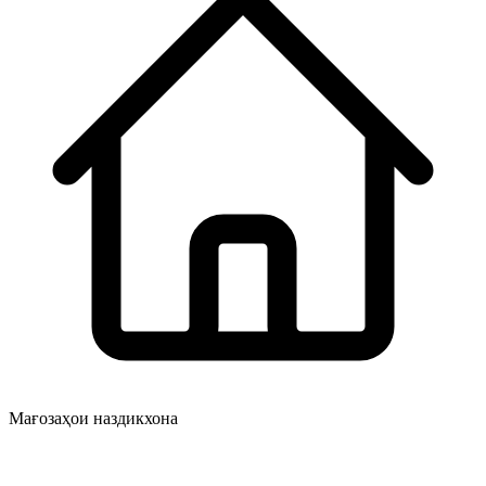
Мағозаҳои наздикхона