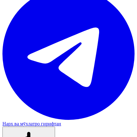
Нарх ва мӯҳлатро гирифтан