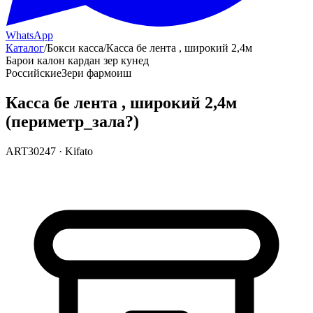
WhatsApp
Каталог
/
Бокси касса
/
Касса бе лента , широкий 2,4м
Барои калон кардан зер кунед
Российские
Зери фармоиш
Касса бе лента , широкий 2,4м
(периметр_зала?)
ART30247
·
Kifato