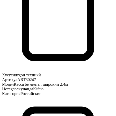
Хусусиятҳои техникӣ
Артикул
ART30247
Модел
Касса бе лента , широкий 2,4м
Истеҳсолкунанда
Kifato
Категория
Российские