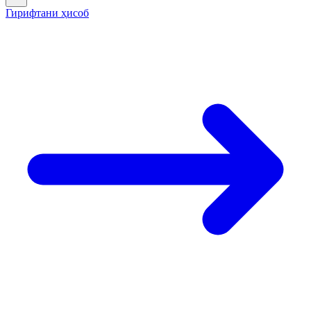
Гирифтани ҳисоб