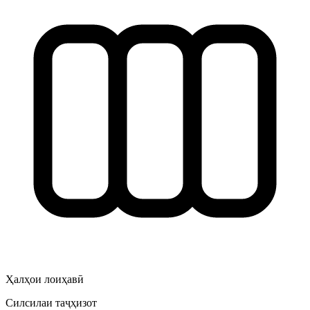
Ҳалҳои лоиҳавӣ
Силсилаи таҷҳизот