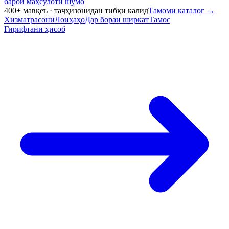
барои маҳсулоти шумо
400+ мавқеъ · таҷҳизонидан тибқи калид
Тамоми каталог
→
Хизматрасонӣ
Лоиҳаҳо
Дар бораи ширкат
Тамос
Гирифтани ҳисоб