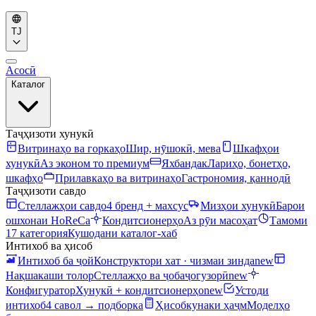
TJ
Асосӣ
Каталог
Таҷҳизоти хунукӣ
Витринаҳо ва горкаҳо
Шир, нӯшокӣ, мева
Шкафҳои
хунукӣ
Аз эконом то премиум
Яхбандак
Лариҳо, бонетҳо,
шкафҳо
Прилавкаҳо ва витринаҳо
Гастрономия, қаннодӣ
Таҷҳизоти савдо
Стеллажҳои савдо
4 бренд + махсус
Мизҳои хунукӣ
Барои
ошхонаи HoReCa
Кондитсионерҳо
Аз рӯи масоҳат
Тамоми
17 категория
Кушодани каталог-хаб
Интихоб ва ҳисоб
Интихоб ба ҷой
Конструктори хат · чизмаи зинда
new
Нақшакаши толор
Стеллажҳо ва ҷобаҷогузорӣ
new
Конфигуратор
Хунукӣ + кондитсионерҳо
new
Устоди
интихоб
4 савол → подборка
Ҳисобкунаки ҳаҷм
Моделҳо