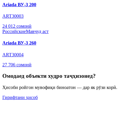
Ariada ВУ-3 200
ART30003
24 012 сомонӣ
Российские
Мавҷуд аст
Ariada ВУ-3 260
ART30004
27 706 сомонӣ
Омодаед объекти худро таҷҳизонед?
Ҳисоби ройгон мувофиқи биноатон — дар як рӯзи корӣ.
Гирифтани ҳисоб