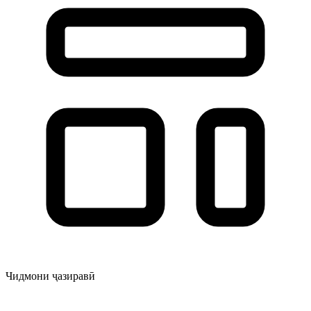
Чидмони ҷазиравӣ