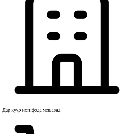
Дар куҷо истифода мешавад