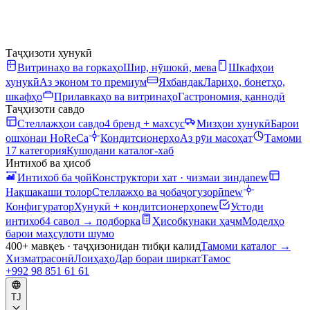
Таҷҳизоти хунукӣ
Витринаҳо ва горкаҳо
Шир, нӯшокӣ, мева
Шкафҳои
хунукӣ
Аз эконом то премиум
Яхбандак
Лариҳо, бонетҳо,
шкафҳо
Прилавкаҳо ва витринаҳо
Гастрономия, қаннодӣ
Таҷҳизоти савдо
Стеллажҳои савдо
4 бренд + махсус
Мизҳои хунукӣ
Барои
ошхонаи HoReCa
Кондитсионерҳо
Аз рӯи масоҳат
Тамоми
17 категория
Кушодани каталог-хаб
Интихоб ва ҳисоб
Интихоб ба ҷой
Конструктори хат · чизмаи зинда
new
Нақшакаши толор
Стеллажҳо ва ҷобаҷогузорӣ
new
Конфигуратор
Хунукӣ + кондитсионерҳо
new
Устоди
интихоб
4 савол → подборка
Ҳисобкунаки ҳаҷм
Моделҳо
барои маҳсулоти шумо
400+ мавқеъ · таҷҳизонидан тибқи калид
Тамоми каталог
→
Хизматрасонӣ
Лоиҳаҳо
Дар бораи ширкат
Тамос
+992 98 851 61 61
TJ