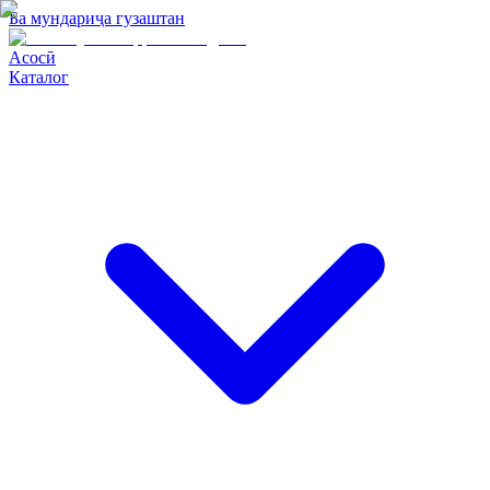
Ба мундариҷа гузаштан
Асосӣ
Каталог