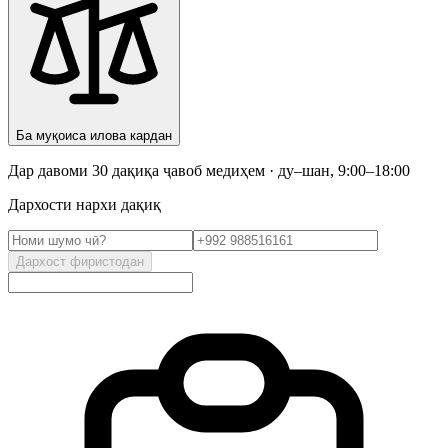
Ба муқоиса илова кардан
Дар давоми 30 дақиқа ҷавоб медиҳем · ду–шан, 9:00–18:00
Дархости нархи дақиқ
Дархост фиристодан