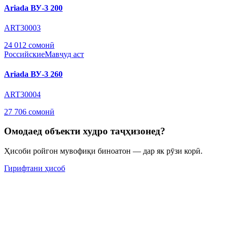
Ariada ВУ-3 200
ART30003
24 012 сомонӣ
Российские
Мавҷуд аст
Ariada ВУ-3 260
ART30004
27 706 сомонӣ
Омодаед объекти худро таҷҳизонед?
Ҳисоби ройгон мувофиқи биноатон — дар як рӯзи корӣ.
Гирифтани ҳисоб