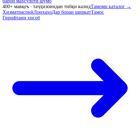
барои маҳсулоти шумо
400+ мавқеъ · таҷҳизонидан тибқи калид
Тамоми каталог
→
Хизматрасонӣ
Лоиҳаҳо
Дар бораи ширкат
Тамос
Гирифтани ҳисоб