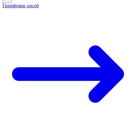
Гирифтани ҳисоб