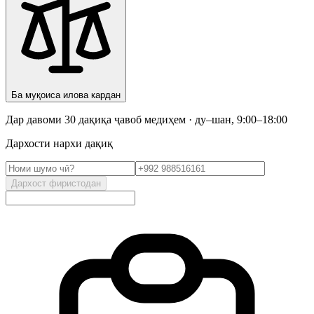
Ба муқоиса илова кардан
Дар давоми 30 дақиқа ҷавоб медиҳем · ду–шан, 9:00–18:00
Дархости нархи дақиқ
Дархост фиристодан