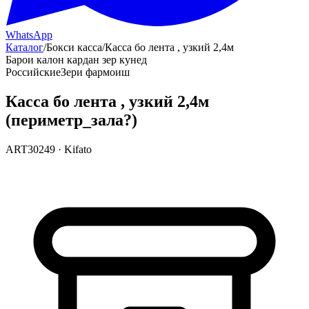
WhatsApp
Каталог
/
Бокси касса
/
Касса бо лента , узкий 2,4м
Барои калон кардан зер кунед
Российские
Зери фармоиш
Касса бо лента , узкий 2,4м
(периметр_зала?)
ART30249
·
Kifato