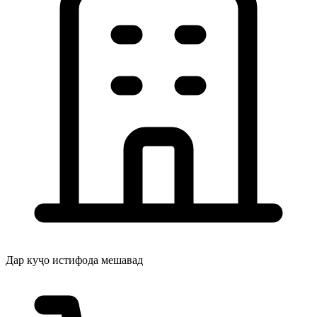
Дар куҷо истифода мешавад