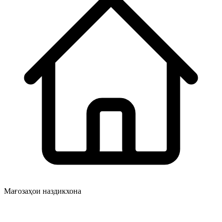
Мағозаҳои наздикхона