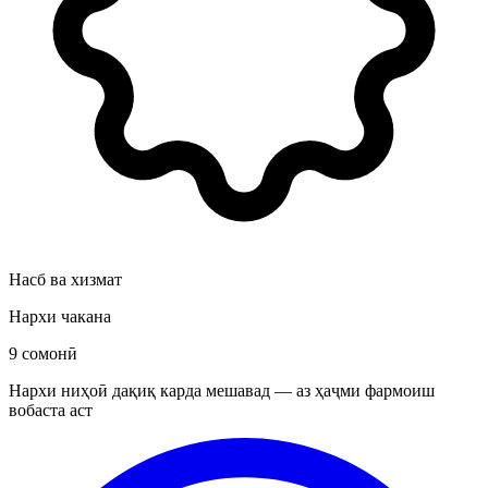
Насб ва хизмат
Нархи чакана
9 сомонӣ
Нархи ниҳоӣ дақиқ карда мешавад — аз ҳаҷми фармоиш
вобаста аст