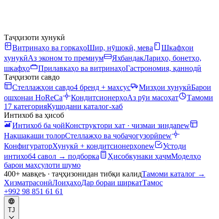
Таҷҳизоти хунукӣ
Витринаҳо ва горкаҳо
Шир, нӯшокӣ, мева
Шкафҳои
хунукӣ
Аз эконом то премиум
Яхбандак
Лариҳо, бонетҳо,
шкафҳо
Прилавкаҳо ва витринаҳо
Гастрономия, қаннодӣ
Таҷҳизоти савдо
Стеллажҳои савдо
4 бренд + махсус
Мизҳои хунукӣ
Барои
ошхонаи HoReCa
Кондитсионерҳо
Аз рӯи масоҳат
Тамоми
17 категория
Кушодани каталог-хаб
Интихоб ва ҳисоб
Интихоб ба ҷой
Конструктори хат · чизмаи зинда
new
Нақшакаши толор
Стеллажҳо ва ҷобаҷогузорӣ
new
Конфигуратор
Хунукӣ + кондитсионерҳо
new
Устоди
интихоб
4 савол → подборка
Ҳисобкунаки ҳаҷм
Моделҳо
барои маҳсулоти шумо
400+ мавқеъ · таҷҳизонидан тибқи калид
Тамоми каталог
→
Хизматрасонӣ
Лоиҳаҳо
Дар бораи ширкат
Тамос
+992 98 851 61 61
TJ