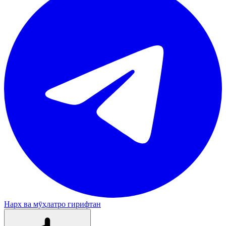
Нарх ва мӯҳлатро гирифтан