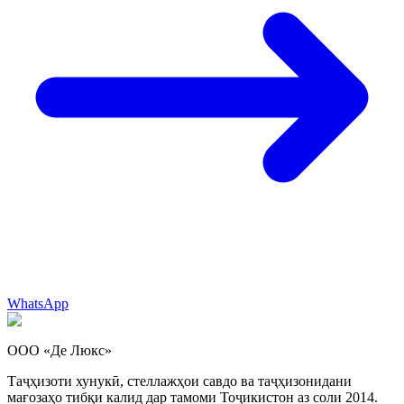
WhatsApp
ООО «Де Люкс»
Таҷҳизоти хунукӣ, стеллажҳои савдо ва таҷҳизонидани
мағозаҳо тибқи калид дар тамоми Тоҷикистон аз соли 2014.