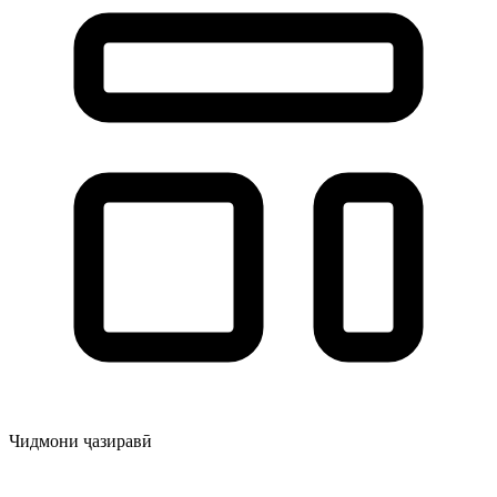
Чидмони ҷазиравӣ