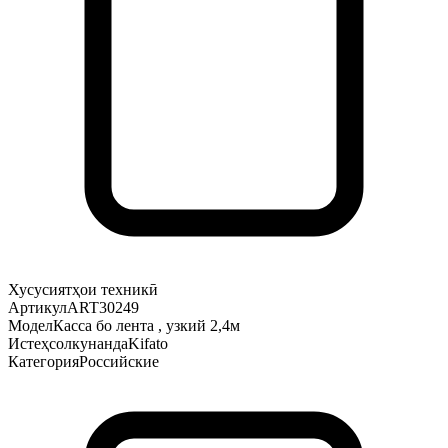
Хусусиятҳои техникӣ
Артикул
ART30249
Модел
Касса бо лента , узкий 2,4м
Истеҳсолкунанда
Kifato
Категория
Российские