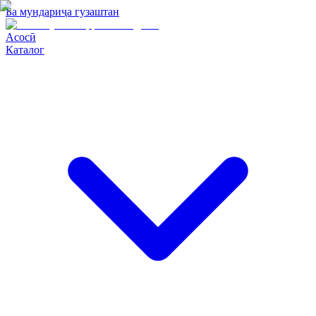
Ба мундариҷа гузаштан
Асосӣ
Каталог