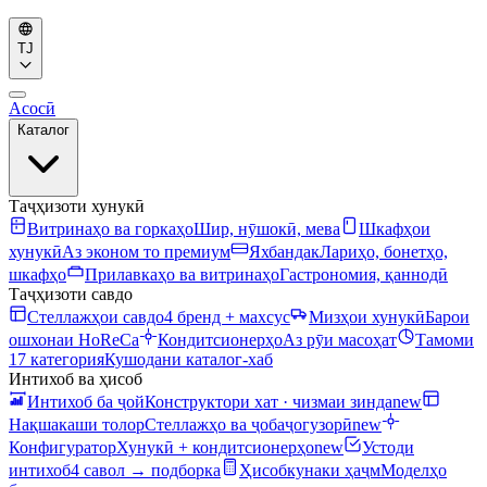
TJ
Асосӣ
Каталог
Таҷҳизоти хунукӣ
Витринаҳо ва горкаҳо
Шир, нӯшокӣ, мева
Шкафҳои
хунукӣ
Аз эконом то премиум
Яхбандак
Лариҳо, бонетҳо,
шкафҳо
Прилавкаҳо ва витринаҳо
Гастрономия, қаннодӣ
Таҷҳизоти савдо
Стеллажҳои савдо
4 бренд + махсус
Мизҳои хунукӣ
Барои
ошхонаи HoReCa
Кондитсионерҳо
Аз рӯи масоҳат
Тамоми
17 категория
Кушодани каталог-хаб
Интихоб ва ҳисоб
Интихоб ба ҷой
Конструктори хат · чизмаи зинда
new
Нақшакаши толор
Стеллажҳо ва ҷобаҷогузорӣ
new
Конфигуратор
Хунукӣ + кондитсионерҳо
new
Устоди
интихоб
4 савол → подборка
Ҳисобкунаки ҳаҷм
Моделҳо