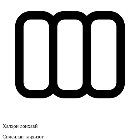
Ҳалҳои лоиҳавӣ
Силсилаи таҷҳизот