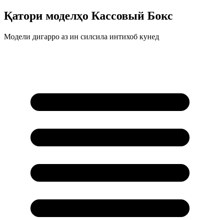
Қатори моделҳо
Кассовый Бокс
Модели дигарро аз ин силсила интихоб кунед