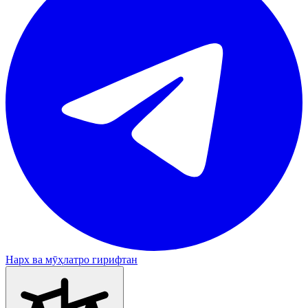
Нарх ва мӯҳлатро гирифтан