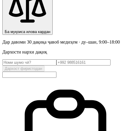
Ба муқоиса илова кардан
Дар давоми 30 дақиқа ҷавоб медиҳем · ду–шан, 9:00–18:00
Дархости нархи дақиқ
Дархост фиристодан