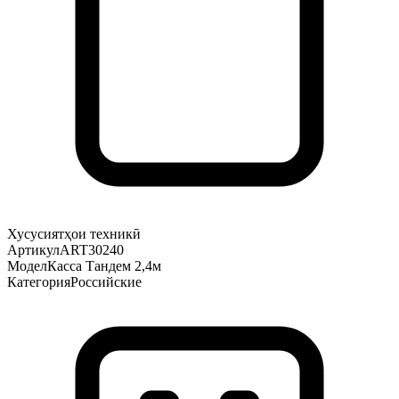
Хусусиятҳои техникӣ
Артикул
ART30240
Модел
Касса Тандем 2,4м
Категория
Российские