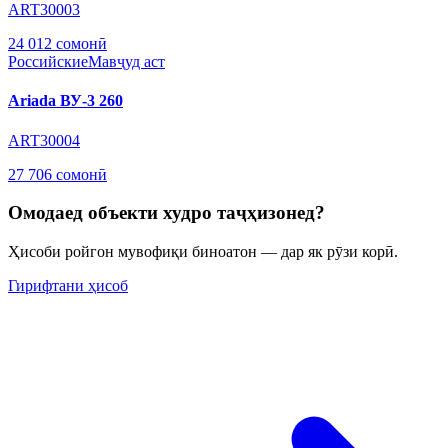
ART30003
24 012 сомонӣ
Российские
Мавҷуд аст
Ariada ВУ-3 260
ART30004
27 706 сомонӣ
Омодаед объекти худро таҷҳизонед?
Ҳисоби ройгон мувофиқи биноатон — дар як рӯзи корӣ.
Гирифтани ҳисоб