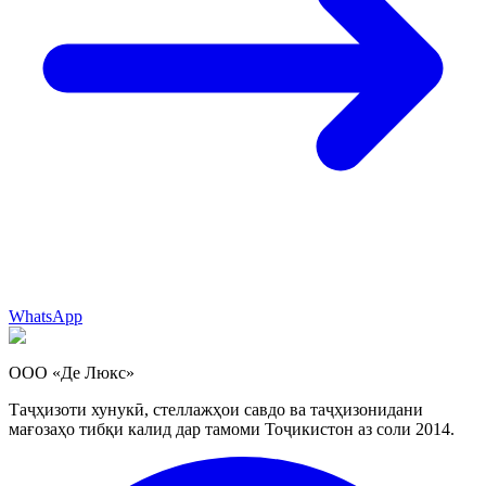
WhatsApp
ООО «Де Люкс»
Таҷҳизоти хунукӣ, стеллажҳои савдо ва таҷҳизонидани
мағозаҳо тибқи калид дар тамоми Тоҷикистон аз соли 2014.