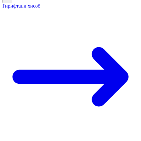
Гирифтани ҳисоб