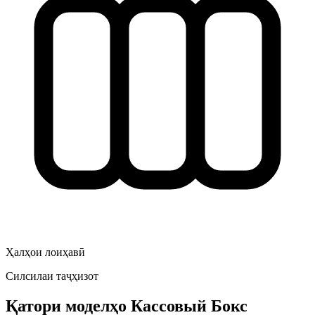
Ҳалҳои лоиҳавӣ
Силсилаи таҷҳизот
Қатори моделҳо
Кассовый Бокс