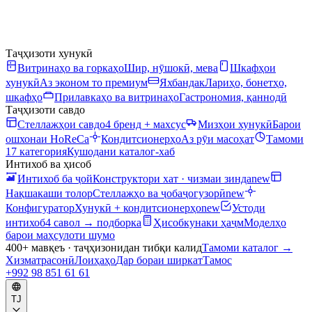
Таҷҳизоти хунукӣ
Витринаҳо ва горкаҳо
Шир, нӯшокӣ, мева
Шкафҳои
хунукӣ
Аз эконом то премиум
Яхбандак
Лариҳо, бонетҳо,
шкафҳо
Прилавкаҳо ва витринаҳо
Гастрономия, қаннодӣ
Таҷҳизоти савдо
Стеллажҳои савдо
4 бренд + махсус
Мизҳои хунукӣ
Барои
ошхонаи HoReCa
Кондитсионерҳо
Аз рӯи масоҳат
Тамоми
17 категория
Кушодани каталог-хаб
Интихоб ва ҳисоб
Интихоб ба ҷой
Конструктори хат · чизмаи зинда
new
Нақшакаши толор
Стеллажҳо ва ҷобаҷогузорӣ
new
Конфигуратор
Хунукӣ + кондитсионерҳо
new
Устоди
интихоб
4 савол → подборка
Ҳисобкунаки ҳаҷм
Моделҳо
барои маҳсулоти шумо
400+ мавқеъ · таҷҳизонидан тибқи калид
Тамоми каталог
→
Хизматрасонӣ
Лоиҳаҳо
Дар бораи ширкат
Тамос
+992 98 851 61 61
TJ