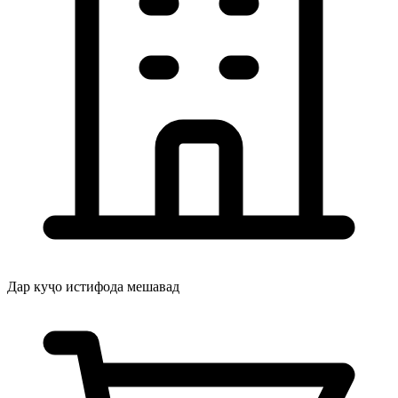
Дар куҷо истифода мешавад