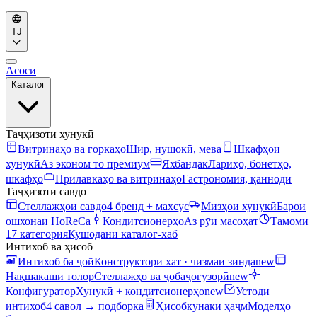
TJ
Асосӣ
Каталог
Таҷҳизоти хунукӣ
Витринаҳо ва горкаҳо
Шир, нӯшокӣ, мева
Шкафҳои
хунукӣ
Аз эконом то премиум
Яхбандак
Лариҳо, бонетҳо,
шкафҳо
Прилавкаҳо ва витринаҳо
Гастрономия, қаннодӣ
Таҷҳизоти савдо
Стеллажҳои савдо
4 бренд + махсус
Мизҳои хунукӣ
Барои
ошхонаи HoReCa
Кондитсионерҳо
Аз рӯи масоҳат
Тамоми
17 категория
Кушодани каталог-хаб
Интихоб ва ҳисоб
Интихоб ба ҷой
Конструктори хат · чизмаи зинда
new
Нақшакаши толор
Стеллажҳо ва ҷобаҷогузорӣ
new
Конфигуратор
Хунукӣ + кондитсионерҳо
new
Устоди
интихоб
4 савол → подборка
Ҳисобкунаки ҳаҷм
Моделҳо