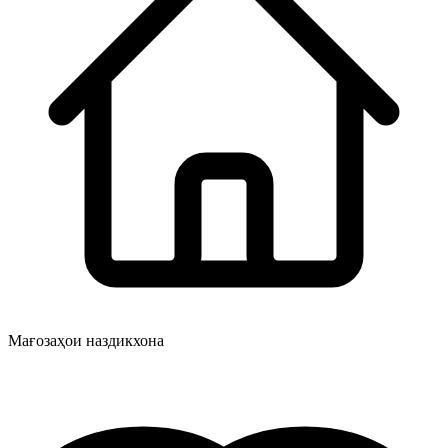
Мағозаҳои наздикхона