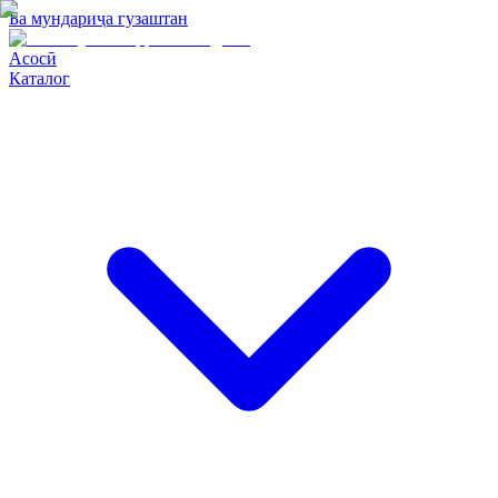
Ба мундариҷа гузаштан
Асосӣ
Каталог