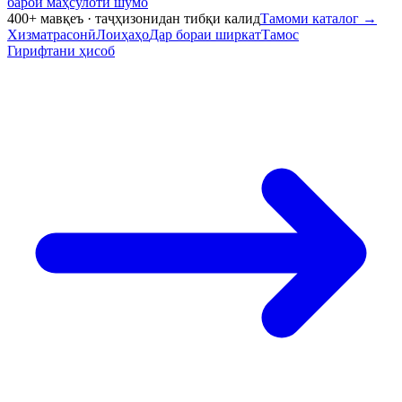
барои маҳсулоти шумо
400+ мавқеъ · таҷҳизонидан тибқи калид
Тамоми каталог
→
Хизматрасонӣ
Лоиҳаҳо
Дар бораи ширкат
Тамос
Гирифтани ҳисоб