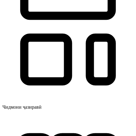
Чидмони ҷазиравӣ