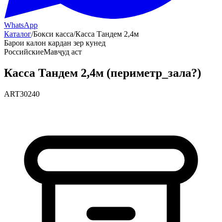
WhatsApp
Каталог
/
Бокси касса
/
Касса Тандем 2,4м
Барои калон кардан зер кунед
Российские
Мавҷуд аст
Касса Тандем 2,4м (периметр_зала?)
ART30240