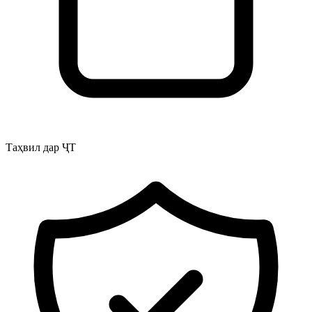
Таҳвил дар ҶТ