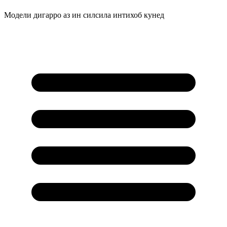
Модели дигарро аз ин силсила интихоб кунед