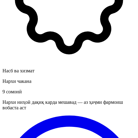
Насб ва хизмат
Нархи чакана
9 сомонӣ
Нархи ниҳоӣ дақиқ карда мешавад — аз ҳаҷми фармоиш
вобаста аст