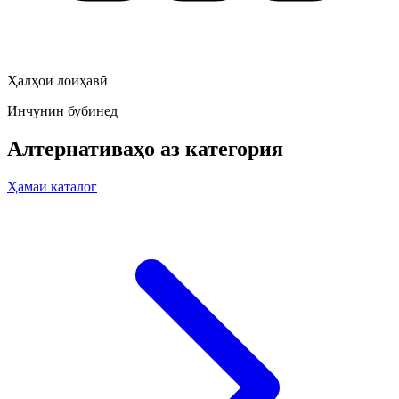
Ҳалҳои лоиҳавӣ
Инчунин бубинед
Алтернативаҳо аз категория
Ҳамаи каталог