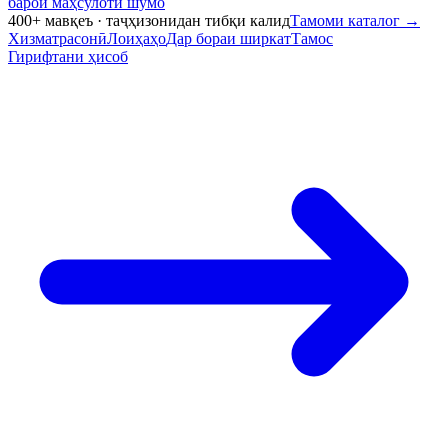
барои маҳсулоти шумо
400+ мавқеъ · таҷҳизонидан тибқи калид
Тамоми каталог
→
Хизматрасонӣ
Лоиҳаҳо
Дар бораи ширкат
Тамос
Гирифтани ҳисоб