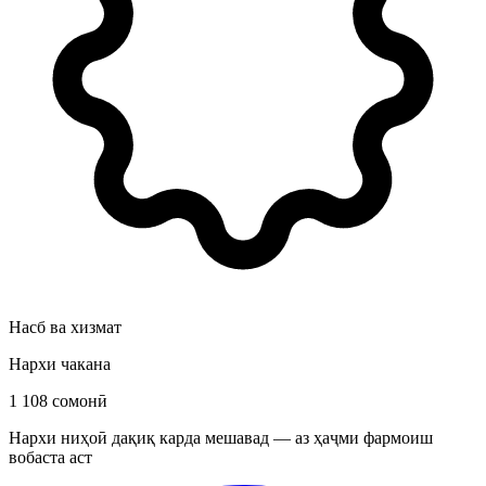
Насб ва хизмат
Нархи чакана
1 108 сомонӣ
Нархи ниҳоӣ дақиқ карда мешавад — аз ҳаҷми фармоиш
вобаста аст