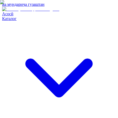
Ба мундариҷа гузаштан
Асосӣ
Каталог