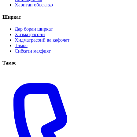
Харитаи объектҳо
Ширкат
Дар бораи ширкат
Хизматрасонӣ
Хидматрасонӣ ва кафолат
Тамос
Сиёсати махфият
Тамос