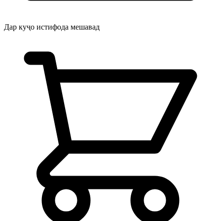
Дар куҷо истифода мешавад