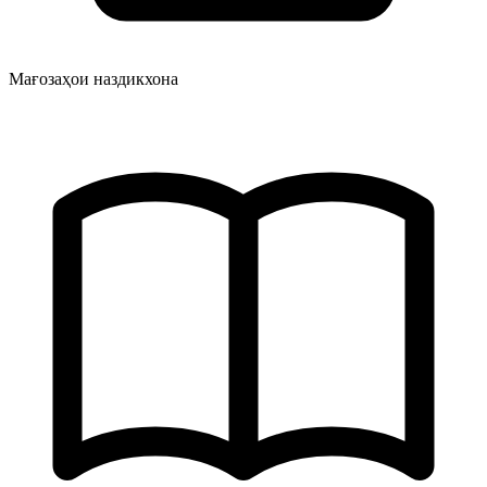
Мағозаҳои наздикхона