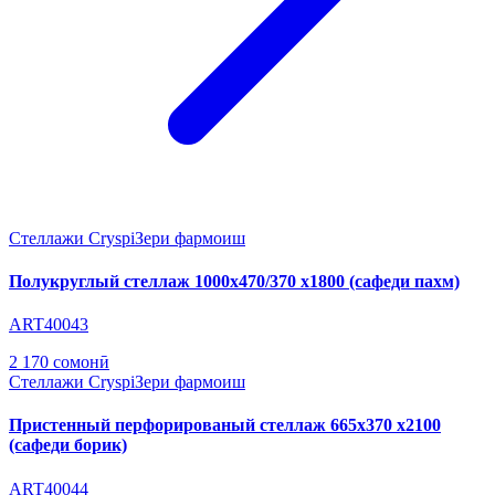
Стеллажи Cryspi
Зери фармоиш
Полукруглый стеллаж 1000х470/370 х1800 (сафеди пахм)
ART40043
2 170 сомонӣ
Стеллажи Cryspi
Зери фармоиш
Пристенный перфорированый стеллаж 665х370 х2100
(сафеди борик)
ART40044