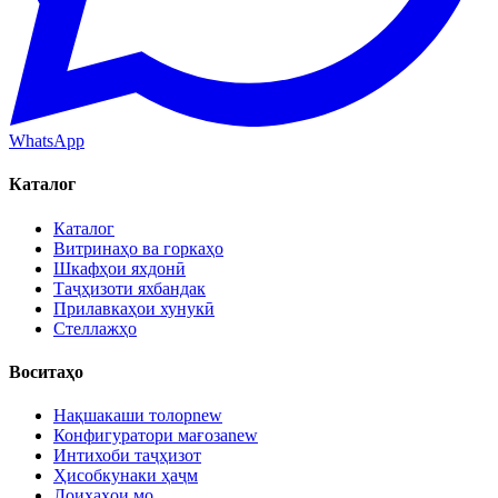
WhatsApp
Каталог
Каталог
Витринаҳо ва горкаҳо
Шкафҳои яхдонӣ
Таҷҳизоти яхбандак
Прилавкаҳои хунукӣ
Стеллажҳо
Воситаҳо
Нақшакаши толор
new
Конфигуратори мағоза
new
Интихоби таҷҳизот
Ҳисобкунаки ҳаҷм
Лоиҳаҳои мо