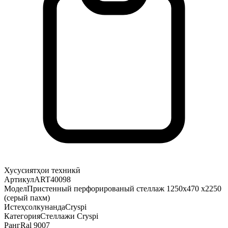
Хусусиятҳои техникӣ
Артикул
ART40098
Модел
Пристенный перфорированый стеллаж 1250х470 х2250
(серый пахм)
Истеҳсолкунанда
Cryspi
Категория
Стеллажи Cryspi
Ранг
Ral 9007