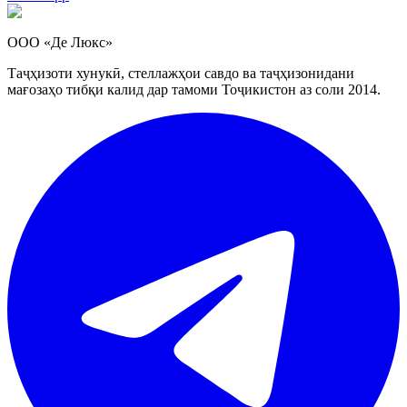
ООО «Де Люкс»
Таҷҳизоти хунукӣ, стеллажҳои савдо ва таҷҳизонидани
мағозаҳо тибқи калид дар тамоми Тоҷикистон аз соли 2014.