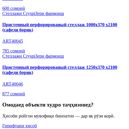
600 сомонӣ
Стеллажи Cryspi
Зери фармоиш
Пристенный перфорированый стеллаж 1000х370 х2100
(сафеди борик)
ART40045
785 сомонӣ
Стеллажи Cryspi
Зери фармоиш
Пристенный перфорированый стеллаж 1250х370 х2100
(сафеди борик)
ART40046
877 сомонӣ
Омодаед объекти худро таҷҳизонед?
Ҳисоби ройгон мувофиқи биноатон — дар як рӯзи корӣ.
Гирифтани ҳисоб