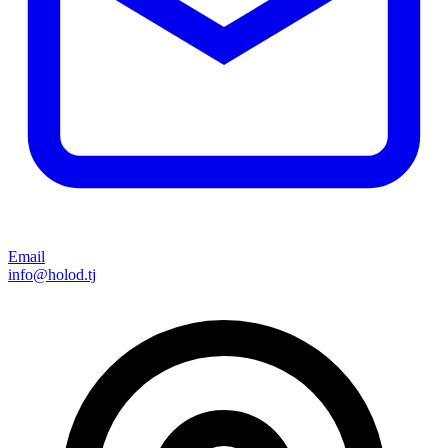
Email
info@holod.tj