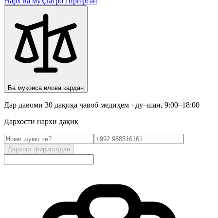
Нарх ва мӯҳлатро гирифтан
Ба муқоиса илова кардан
Дар давоми 30 дақиқа ҷавоб медиҳем · ду–шан, 9:00–18:00
Дархости нархи дақиқ
Дархост фиристодан