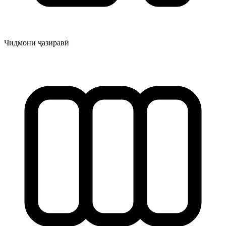
Чидмони ҷазиравӣ