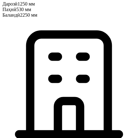
Дарозӣ
1250 мм
Паҳнӣ
530 мм
Баландӣ
2250 мм