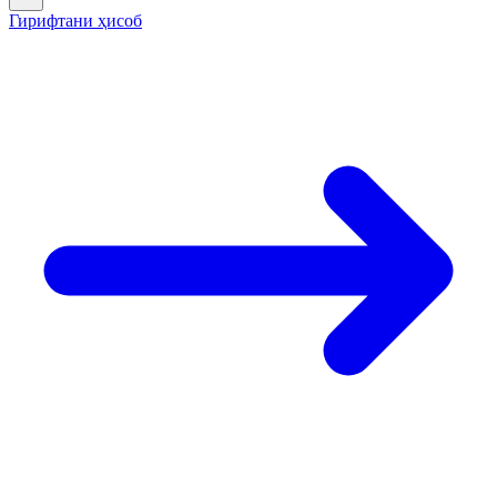
Гирифтани ҳисоб