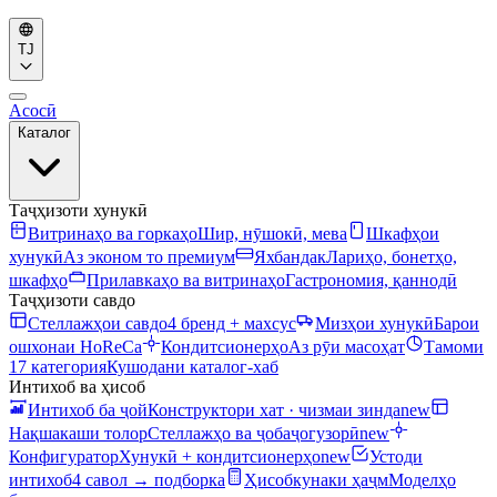
TJ
Асосӣ
Каталог
Таҷҳизоти хунукӣ
Витринаҳо ва горкаҳо
Шир, нӯшокӣ, мева
Шкафҳои
хунукӣ
Аз эконом то премиум
Яхбандак
Лариҳо, бонетҳо,
шкафҳо
Прилавкаҳо ва витринаҳо
Гастрономия, қаннодӣ
Таҷҳизоти савдо
Стеллажҳои савдо
4 бренд + махсус
Мизҳои хунукӣ
Барои
ошхонаи HoReCa
Кондитсионерҳо
Аз рӯи масоҳат
Тамоми
17 категория
Кушодани каталог-хаб
Интихоб ва ҳисоб
Интихоб ба ҷой
Конструктори хат · чизмаи зинда
new
Нақшакаши толор
Стеллажҳо ва ҷобаҷогузорӣ
new
Конфигуратор
Хунукӣ + кондитсионерҳо
new
Устоди
интихоб
4 савол → подборка
Ҳисобкунаки ҳаҷм
Моделҳо