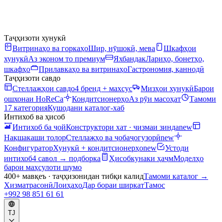
Таҷҳизоти хунукӣ
Витринаҳо ва горкаҳо
Шир, нӯшокӣ, мева
Шкафҳои
хунукӣ
Аз эконом то премиум
Яхбандак
Лариҳо, бонетҳо,
шкафҳо
Прилавкаҳо ва витринаҳо
Гастрономия, қаннодӣ
Таҷҳизоти савдо
Стеллажҳои савдо
4 бренд + махсус
Мизҳои хунукӣ
Барои
ошхонаи HoReCa
Кондитсионерҳо
Аз рӯи масоҳат
Тамоми
17 категория
Кушодани каталог-хаб
Интихоб ва ҳисоб
Интихоб ба ҷой
Конструктори хат · чизмаи зинда
new
Нақшакаши толор
Стеллажҳо ва ҷобаҷогузорӣ
new
Конфигуратор
Хунукӣ + кондитсионерҳо
new
Устоди
интихоб
4 савол → подборка
Ҳисобкунаки ҳаҷм
Моделҳо
барои маҳсулоти шумо
400+ мавқеъ · таҷҳизонидан тибқи калид
Тамоми каталог
→
Хизматрасонӣ
Лоиҳаҳо
Дар бораи ширкат
Тамос
+992 98 851 61 61
TJ