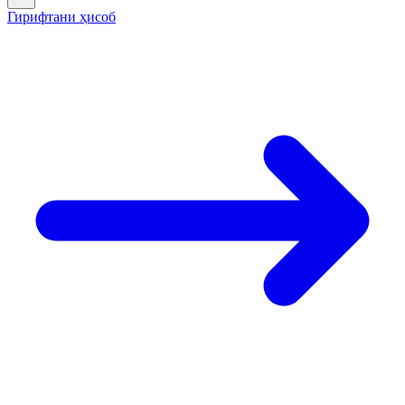
Гирифтани ҳисоб