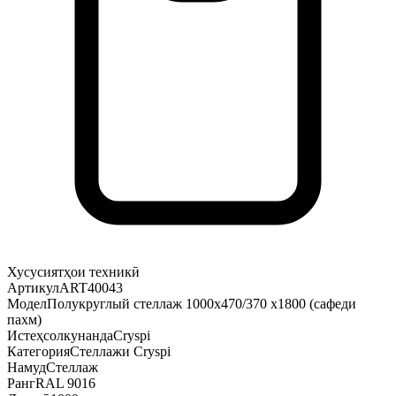
Хусусиятҳои техникӣ
Артикул
ART40043
Модел
Полукруглый стеллаж 1000х470/370 х1800 (сафеди
пахм)
Истеҳсолкунанда
Cryspi
Категория
Стеллажи Cryspi
Намуд
Стеллаж
Ранг
RAL 9016