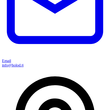
Email
info@holod.tj