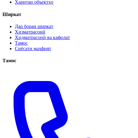
Харитаи объектҳо
Ширкат
Дар бораи ширкат
Хизматрасонӣ
Хидматрасонӣ ва кафолат
Тамос
Сиёсати махфият
Тамос