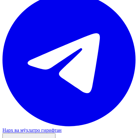
Нарх ва мӯҳлатро гирифтан