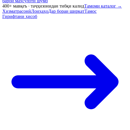
барои маҳсулоти шумо
400+ мавқеъ · таҷҳизонидан тибқи калид
Тамоми каталог
→
Хизматрасонӣ
Лоиҳаҳо
Дар бораи ширкат
Тамос
Гирифтани ҳисоб