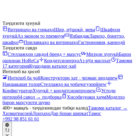
Таҷҳизоти хунукӣ
Витринаҳо ва горкаҳо
Шир, нӯшокӣ, мева
Шкафҳои
хунукӣ
Аз эконом то премиум
Яхбандак
Лариҳо, бонетҳо,
шкафҳо
Прилавкаҳо ва витринаҳо
Гастрономия, қаннодӣ
Таҷҳизоти савдо
Стеллажҳои савдо
4 бренд + махсус
Мизҳои хунукӣ
Барои
ошхонаи HoReCa
Кондитсионерҳо
Аз рӯи масоҳат
Тамоми
17 категория
Кушодани каталог-хаб
Интихоб ва ҳисоб
Интихоб ба ҷой
Конструктори хат · чизмаи зинда
new
Нақшакаши толор
Стеллажҳо ва ҷобаҷогузорӣ
new
Конфигуратор
Хунукӣ + кондитсионерҳо
new
Устоди
интихоб
4 савол → подборка
Ҳисобкунаки ҳаҷм
Моделҳо
барои маҳсулоти шумо
400+ мавқеъ · таҷҳизонидан тибқи калид
Тамоми каталог
→
Хизматрасонӣ
Лоиҳаҳо
Дар бораи ширкат
Тамос
+992 98 851 61 61
TJ