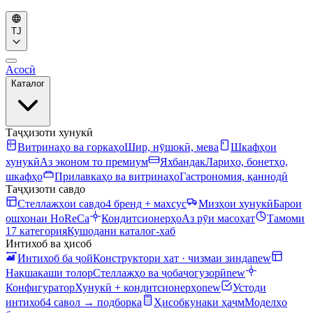
TJ
Асосӣ
Каталог
Таҷҳизоти хунукӣ
Витринаҳо ва горкаҳо
Шир, нӯшокӣ, мева
Шкафҳои
хунукӣ
Аз эконом то премиум
Яхбандак
Лариҳо, бонетҳо,
шкафҳо
Прилавкаҳо ва витринаҳо
Гастрономия, қаннодӣ
Таҷҳизоти савдо
Стеллажҳои савдо
4 бренд + махсус
Мизҳои хунукӣ
Барои
ошхонаи HoReCa
Кондитсионерҳо
Аз рӯи масоҳат
Тамоми
17 категория
Кушодани каталог-хаб
Интихоб ва ҳисоб
Интихоб ба ҷой
Конструктори хат · чизмаи зинда
new
Нақшакаши толор
Стеллажҳо ва ҷобаҷогузорӣ
new
Конфигуратор
Хунукӣ + кондитсионерҳо
new
Устоди
интихоб
4 савол → подборка
Ҳисобкунаки ҳаҷм
Моделҳо