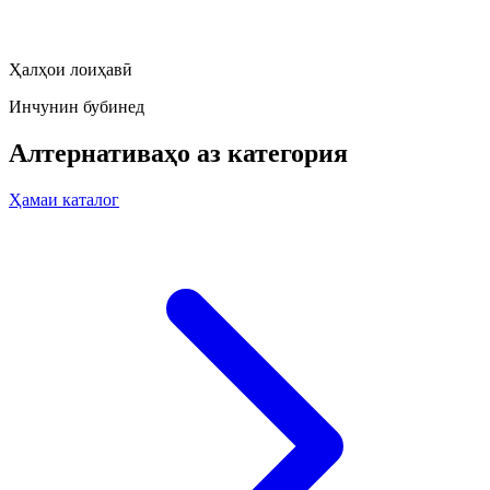
Ҳалҳои лоиҳавӣ
Инчунин бубинед
Алтернативаҳо аз категория
Ҳамаи каталог