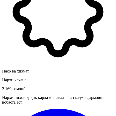
Насб ва хизмат
Нархи чакана
2 169 сомонӣ
Нархи ниҳоӣ дақиқ карда мешавад — аз ҳаҷми фармоиш
вобаста аст