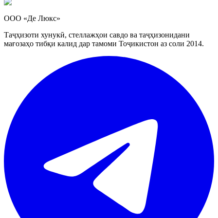
ООО «Де Люкс»
Таҷҳизоти хунукӣ, стеллажҳои савдо ва таҷҳизонидани
мағозаҳо тибқи калид дар тамоми Тоҷикистон аз соли 2014.