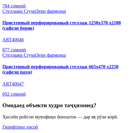
784 сомонӣ
Стеллажи Cryspi
Зери фармоиш
Пристенный перфорированый стеллаж 1250х370 х2100
(сафеди борик)
ART40046
877 сомонӣ
Стеллажи Cryspi
Зери фармоиш
Пристенный перфорированый стеллаж 665х470 х2250
(сафеди пахм)
ART40047
692 сомонӣ
Омодаед объекти худро таҷҳизонед?
Ҳисоби ройгон мувофиқи биноатон — дар як рӯзи корӣ.
Гирифтани ҳисоб