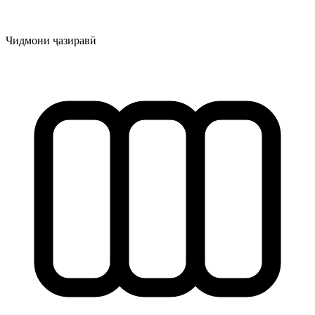
Чидмони ҷазиравӣ