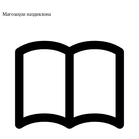
Мағозаҳои наздикхона