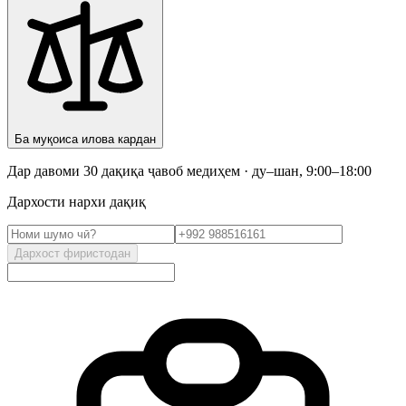
Ба муқоиса илова кардан
Дар давоми 30 дақиқа ҷавоб медиҳем · ду–шан, 9:00–18:00
Дархости нархи дақиқ
Дархост фиристодан