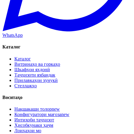
WhatsApp
Каталог
Каталог
Витринаҳо ва горкаҳо
Шкафҳои яхдонӣ
Таҷҳизоти яхбандак
Прилавкаҳои хунукӣ
Стеллажҳо
Воситаҳо
Нақшакаши толор
new
Конфигуратори мағоза
new
Интихоби таҷҳизот
Ҳисобкунаки ҳаҷм
Лоиҳаҳои мо