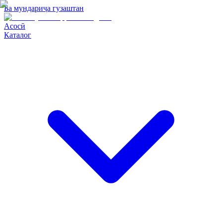
Ба мундариҷа гузаштан
Асосӣ
Каталог