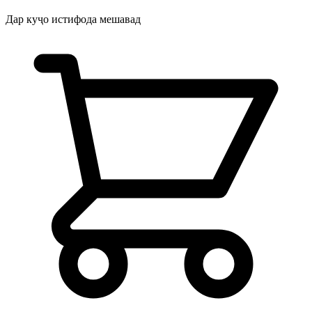
Дар куҷо истифода мешавад