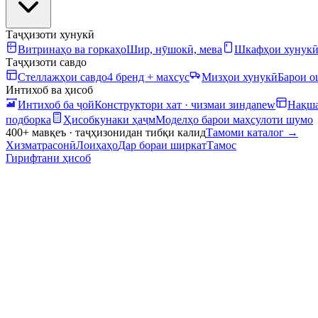
Таҷҳизоти хунукӣ
Витринаҳо ва горкаҳо
Шир, нӯшокӣ, мева
Шкафҳои хунук
Таҷҳизоти савдо
Стеллажҳои савдо
4 бренд + махсус
Мизҳои хунукӣ
Барои 
Интихоб ва ҳисоб
Интихоб ба ҷой
Конструктори хат · чизмаи зинда
new
Нақша
подборка
Ҳисобкунаки ҳаҷм
Моделҳо барои маҳсулоти шумо
400+ мавқеъ · таҷҳизонидан тибқи калид
Тамоми каталог
→
Хизматрасонӣ
Лоиҳаҳо
Дар бораи ширкат
Тамос
Гирифтани ҳисоб