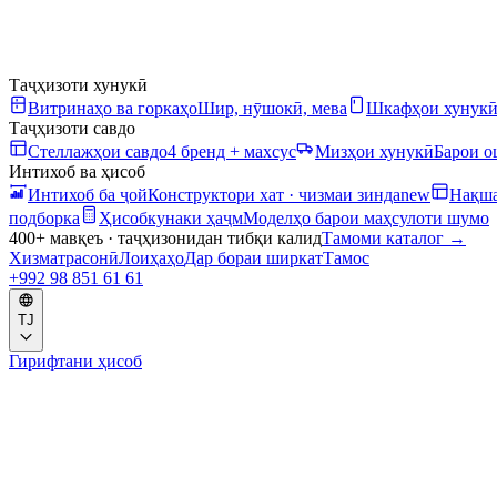
Таҷҳизоти хунукӣ
Витринаҳо ва горкаҳо
Шир, нӯшокӣ, мева
Шкафҳои хунук
Таҷҳизоти савдо
Стеллажҳои савдо
4 бренд + махсус
Мизҳои хунукӣ
Барои 
Интихоб ва ҳисоб
Интихоб ба ҷой
Конструктори хат · чизмаи зинда
new
Нақша
подборка
Ҳисобкунаки ҳаҷм
Моделҳо барои маҳсулоти шумо
400+ мавқеъ · таҷҳизонидан тибқи калид
Тамоми каталог
→
Хизматрасонӣ
Лоиҳаҳо
Дар бораи ширкат
Тамос
+992 98 851 61 61
TJ
Гирифтани ҳисоб