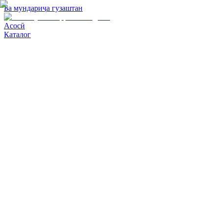
Ба мундариҷа гузаштан
Асосӣ
Каталог