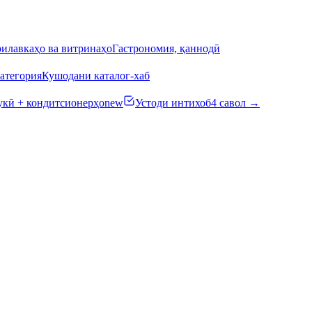
илавкаҳо ва витринаҳо
Гастрономия, қаннодӣ
атегория
Кушодани каталог-хаб
кӣ + кондитсионерҳо
new
Устоди интихоб
4 савол →