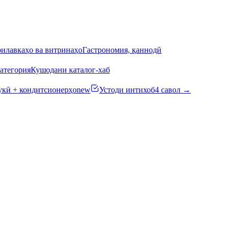
илавкаҳо ва витринаҳо
Гастрономия, қаннодӣ
атегория
Кушодани каталог-хаб
кӣ + кондитсионерҳо
new
Устоди интихоб
4 савол →