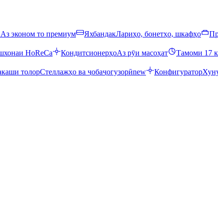
ӣ
Аз эконом то премиум
Яхбандак
Лариҳо, бонетҳо, шкафҳо
Пр
ошхонаи HoReCa
Кондитсионерҳо
Аз рӯи масоҳат
Тамоми 17 к
каши толор
Стеллажҳо ва ҷобаҷогузорӣ
new
Конфигуратор
Хуну