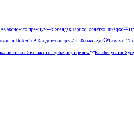
ӣ
Аз эконом то премиум
Яхбандак
Лариҳо, бонетҳо, шкафҳо
Пр
ошхонаи HoReCa
Кондитсионерҳо
Аз рӯи масоҳат
Тамоми 17 к
каши толор
Стеллажҳо ва ҷобаҷогузорӣ
new
Конфигуратор
Хуну