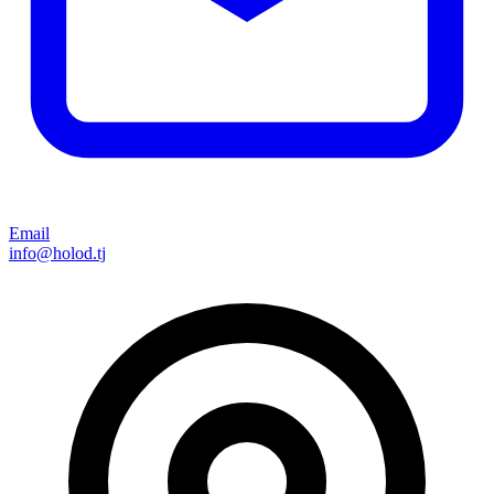
Email
info@holod.tj