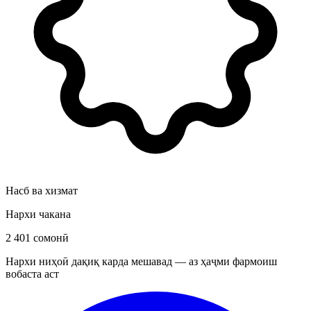
Насб ва хизмат
Нархи чакана
2 401 сомонӣ
Нархи ниҳоӣ дақиқ карда мешавад — аз ҳаҷми фармоиш
вобаста аст