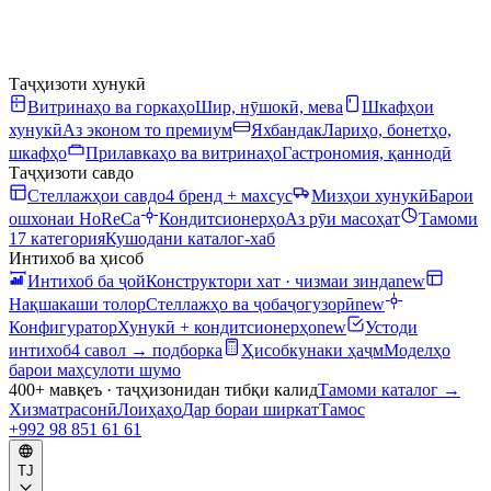
Таҷҳизоти хунукӣ
Витринаҳо ва горкаҳо
Шир, нӯшокӣ, мева
Шкафҳои
хунукӣ
Аз эконом то премиум
Яхбандак
Лариҳо, бонетҳо,
шкафҳо
Прилавкаҳо ва витринаҳо
Гастрономия, қаннодӣ
Таҷҳизоти савдо
Стеллажҳои савдо
4 бренд + махсус
Мизҳои хунукӣ
Барои
ошхонаи HoReCa
Кондитсионерҳо
Аз рӯи масоҳат
Тамоми
17 категория
Кушодани каталог-хаб
Интихоб ва ҳисоб
Интихоб ба ҷой
Конструктори хат · чизмаи зинда
new
Нақшакаши толор
Стеллажҳо ва ҷобаҷогузорӣ
new
Конфигуратор
Хунукӣ + кондитсионерҳо
new
Устоди
интихоб
4 савол → подборка
Ҳисобкунаки ҳаҷм
Моделҳо
барои маҳсулоти шумо
400+ мавқеъ · таҷҳизонидан тибқи калид
Тамоми каталог
→
Хизматрасонӣ
Лоиҳаҳо
Дар бораи ширкат
Тамос
+992 98 851 61 61
TJ