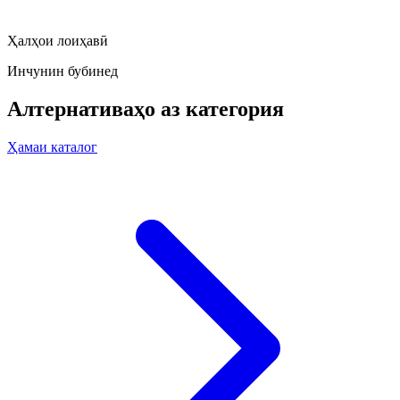
Ҳалҳои лоиҳавӣ
Инчунин бубинед
Алтернативаҳо аз категория
Ҳамаи каталог