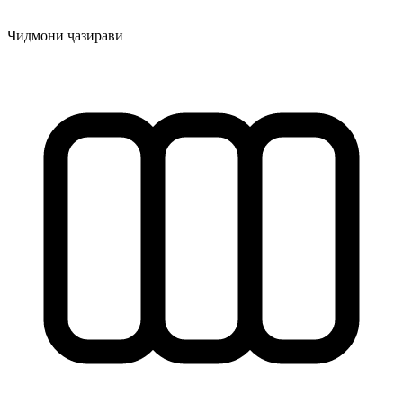
Чидмони ҷазиравӣ