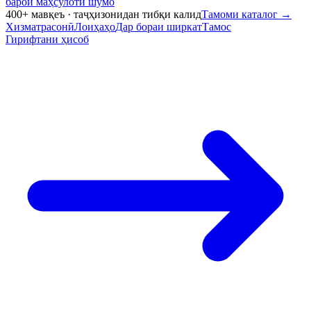
барои маҳсулоти шумо
400+ мавқеъ · таҷҳизонидан тибқи калид
Тамоми каталог
→
Хизматрасонӣ
Лоиҳаҳо
Дар бораи ширкат
Тамос
Гирифтани ҳисоб