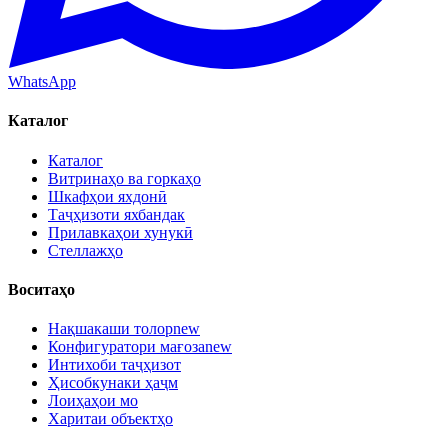
WhatsApp
Каталог
Каталог
Витринаҳо ва горкаҳо
Шкафҳои яхдонӣ
Таҷҳизоти яхбандак
Прилавкаҳои хунукӣ
Стеллажҳо
Воситаҳо
Нақшакаши толор
new
Конфигуратори мағоза
new
Интихоби таҷҳизот
Ҳисобкунаки ҳаҷм
Лоиҳаҳои мо
Харитаи объектҳо