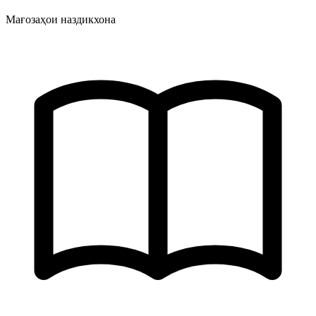
Мағозаҳои наздикхона