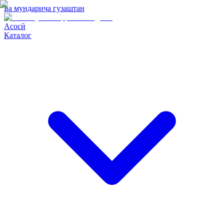
Ба мундариҷа гузаштан
Асосӣ
Каталог