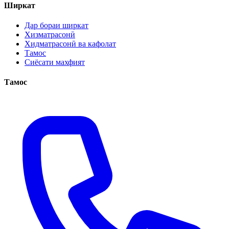
Ширкат
Дар бораи ширкат
Хизматрасонӣ
Хидматрасонӣ ва кафолат
Тамос
Сиёсати махфият
Тамос