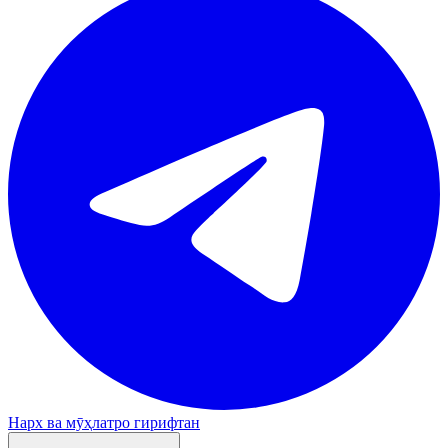
Нарх ва мӯҳлатро гирифтан