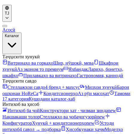
TJ
Асосӣ
Каталог
Таҷҳизоти хунукӣ
Витринаҳо ва горкаҳо
Шир, нӯшокӣ, мева
Шкафҳои
хунукӣ
Аз эконом то премиум
Яхбандак
Лариҳо, бонетҳо,
шкафҳо
Прилавкаҳо ва витринаҳо
Гастрономия, қаннодӣ
Таҷҳизоти савдо
Стеллажҳои савдо
4 бренд + махсус
Мизҳои хунукӣ
Барои
ошхонаи HoReCa
Кондитсионерҳо
Аз рӯи масоҳат
Тамоми
17 категория
Кушодани каталог-хаб
Интихоб ва ҳисоб
Интихоб ба ҷой
Конструктори хат · чизмаи зинда
new
Нақшакаши толор
Стеллажҳо ва ҷобаҷогузорӣ
new
Конфигуратор
Хунукӣ + кондитсионерҳо
new
Устоди
интихоб
4 савол → подборка
Ҳисобкунаки ҳаҷм
Моделҳо