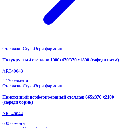
Стеллажи Cryspi
Зери фармоиш
Полукруглый стеллаж 1000х470/370 х1800 (сафеди пахм)
ART40043
2 170 сомонӣ
Стеллажи Cryspi
Зери фармоиш
Пристенный перфорированый стеллаж 665х370 х2100
(сафеди борик)
ART40044
600 сомонӣ