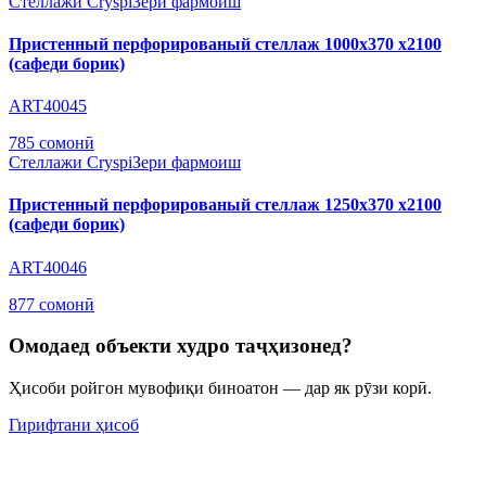
Стеллажи Cryspi
Зери фармоиш
Пристенный перфорированый стеллаж 1000х370 х2100
(сафеди борик)
ART40045
785 сомонӣ
Стеллажи Cryspi
Зери фармоиш
Пристенный перфорированый стеллаж 1250х370 х2100
(сафеди борик)
ART40046
877 сомонӣ
Омодаед объекти худро таҷҳизонед?
Ҳисоби ройгон мувофиқи биноатон — дар як рӯзи корӣ.
Гирифтани ҳисоб