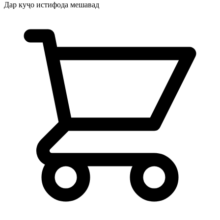
Дар куҷо истифода мешавад