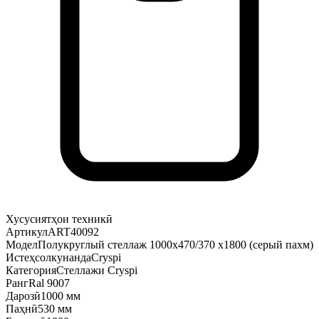
Хусусиятҳои техникӣ
Артикул
ART40092
Модел
Полукруглый стеллаж 1000х470/370 х1800 (серый пахм)
Истеҳсолкунанда
Cryspi
Категория
Стеллажи Cryspi
Ранг
Ral 9007
Дарозӣ
1000 мм
Паҳнӣ
530 мм