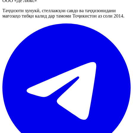
ООО «Де Люкс»
Таҷҳизоти хунукӣ, стеллажҳои савдо ва таҷҳизонидани
мағозаҳо тибқи калид дар тамоми Тоҷикистон аз соли 2014.