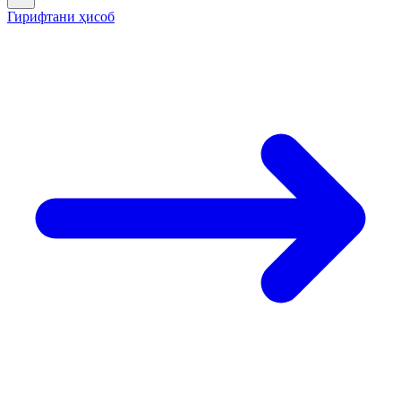
Гирифтани ҳисоб