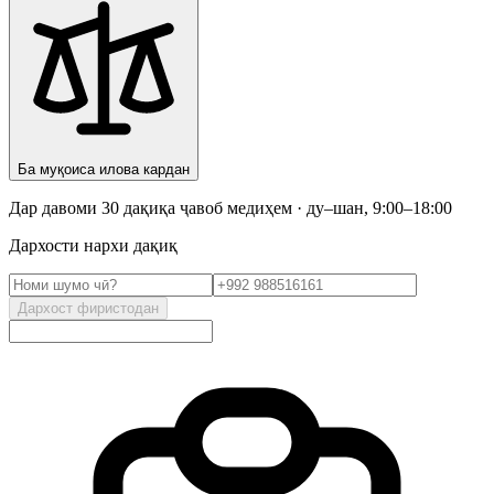
Ба муқоиса илова кардан
Дар давоми 30 дақиқа ҷавоб медиҳем · ду–шан, 9:00–18:00
Дархости нархи дақиқ
Дархост фиристодан