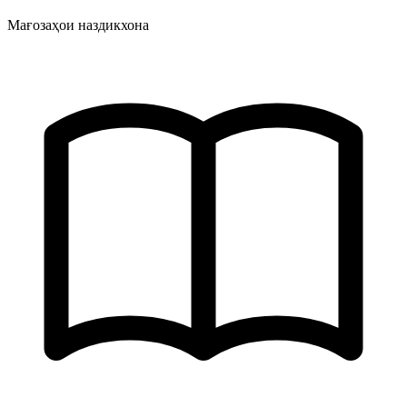
Мағозаҳои наздикхона