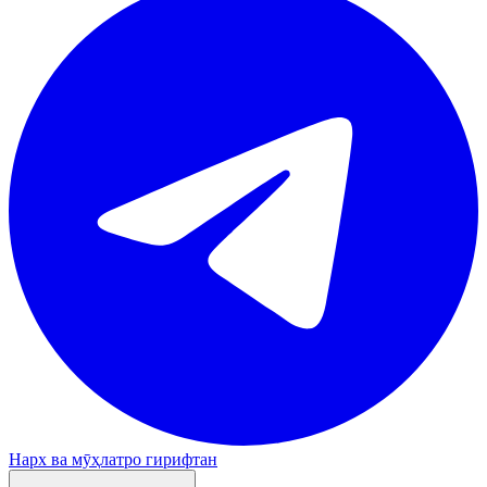
Нарх ва мӯҳлатро гирифтан