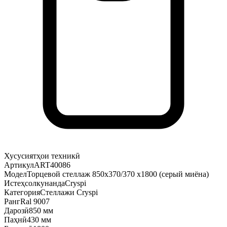
Хусусиятҳои техникӣ
Артикул
ART40086
Модел
Торцевой стеллаж 850х370/370 х1800 (серый миёна)
Истеҳсолкунанда
Cryspi
Категория
Стеллажи Cryspi
Ранг
Ral 9007
Дарозӣ
850 мм
Паҳнӣ
430 мм