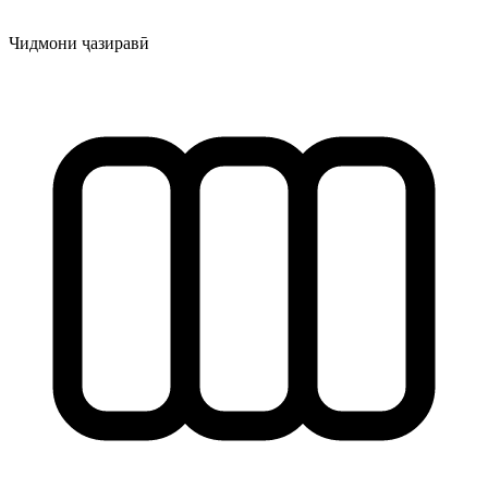
Чидмони ҷазиравӣ