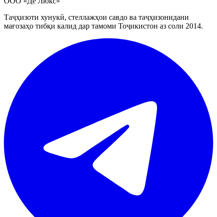
ООО «Де Люкс»
Таҷҳизоти хунукӣ, стеллажҳои савдо ва таҷҳизонидани
мағозаҳо тибқи калид дар тамоми Тоҷикистон аз соли 2014.