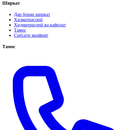
Ширкат
Дар бораи ширкат
Хизматрасонӣ
Хидматрасонӣ ва кафолат
Тамос
Сиёсати махфият
Тамос