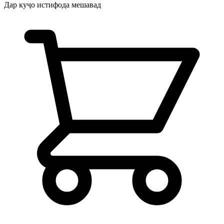
Дар куҷо истифода мешавад