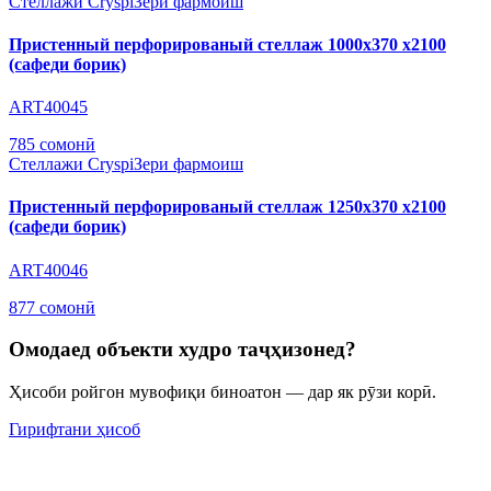
Стеллажи Cryspi
Зери фармоиш
Пристенный перфорированый стеллаж 1000х370 х2100
(сафеди борик)
ART40045
785 сомонӣ
Стеллажи Cryspi
Зери фармоиш
Пристенный перфорированый стеллаж 1250х370 х2100
(сафеди борик)
ART40046
877 сомонӣ
Омодаед объекти худро таҷҳизонед?
Ҳисоби ройгон мувофиқи биноатон — дар як рӯзи корӣ.
Гирифтани ҳисоб