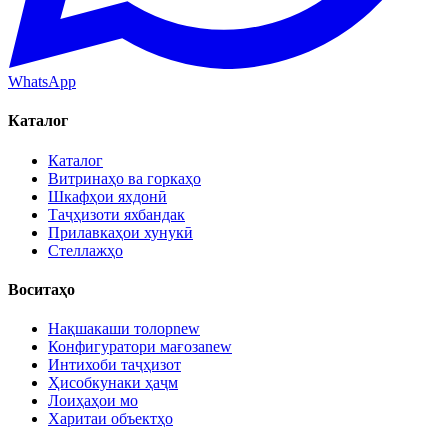
WhatsApp
Каталог
Каталог
Витринаҳо ва горкаҳо
Шкафҳои яхдонӣ
Таҷҳизоти яхбандак
Прилавкаҳои хунукӣ
Стеллажҳо
Воситаҳо
Нақшакаши толор
new
Конфигуратори мағоза
new
Интихоби таҷҳизот
Ҳисобкунаки ҳаҷм
Лоиҳаҳои мо
Харитаи объектҳо