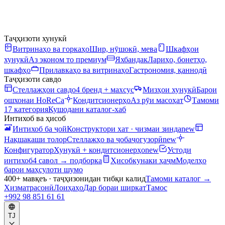
Таҷҳизоти хунукӣ
Витринаҳо ва горкаҳо
Шир, нӯшокӣ, мева
Шкафҳои
хунукӣ
Аз эконом то премиум
Яхбандак
Лариҳо, бонетҳо,
шкафҳо
Прилавкаҳо ва витринаҳо
Гастрономия, қаннодӣ
Таҷҳизоти савдо
Стеллажҳои савдо
4 бренд + махсус
Мизҳои хунукӣ
Барои
ошхонаи HoReCa
Кондитсионерҳо
Аз рӯи масоҳат
Тамоми
17 категория
Кушодани каталог-хаб
Интихоб ва ҳисоб
Интихоб ба ҷой
Конструктори хат · чизмаи зинда
new
Нақшакаши толор
Стеллажҳо ва ҷобаҷогузорӣ
new
Конфигуратор
Хунукӣ + кондитсионерҳо
new
Устоди
интихоб
4 савол → подборка
Ҳисобкунаки ҳаҷм
Моделҳо
барои маҳсулоти шумо
400+ мавқеъ · таҷҳизонидан тибқи калид
Тамоми каталог
→
Хизматрасонӣ
Лоиҳаҳо
Дар бораи ширкат
Тамос
+992 98 851 61 61
TJ