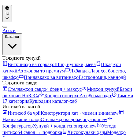
TJ
Асосӣ
Каталог
Таҷҳизоти хунукӣ
Витринаҳо ва горкаҳо
Шир, нӯшокӣ, мева
Шкафҳои
хунукӣ
Аз эконом то премиум
Яхбандак
Лариҳо, бонетҳо,
шкафҳо
Прилавкаҳо ва витринаҳо
Гастрономия, қаннодӣ
Таҷҳизоти савдо
Стеллажҳои савдо
4 бренд + махсус
Мизҳои хунукӣ
Барои
ошхонаи HoReCa
Кондитсионерҳо
Аз рӯи масоҳат
Тамоми
17 категория
Кушодани каталог-хаб
Интихоб ва ҳисоб
Интихоб ба ҷой
Конструктори хат · чизмаи зинда
new
Нақшакаши толор
Стеллажҳо ва ҷобаҷогузорӣ
new
Конфигуратор
Хунукӣ + кондитсионерҳо
new
Устоди
интихоб
4 савол → подборка
Ҳисобкунаки ҳаҷм
Моделҳо