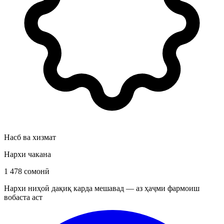
Насб ва хизмат
Нархи чакана
1 478 сомонӣ
Нархи ниҳоӣ дақиқ карда мешавад — аз ҳаҷми фармоиш
вобаста аст