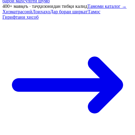
барои маҳсулоти шумо
400+ мавқеъ · таҷҳизонидан тибқи калид
Тамоми каталог
→
Хизматрасонӣ
Лоиҳаҳо
Дар бораи ширкат
Тамос
Гирифтани ҳисоб