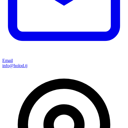
Email
info@holod.tj