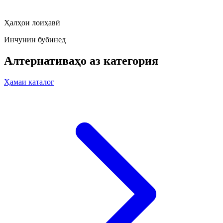
Ҳалҳои лоиҳавӣ
Инчунин бубинед
Алтернативаҳо аз категория
Ҳамаи каталог