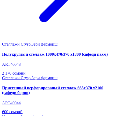
Стеллажи Cryspi
Зери фармоиш
Полукруглый стеллаж 1000х470/370 х1800 (сафеди пахм)
ART40043
2 170 сомонӣ
Стеллажи Cryspi
Зери фармоиш
Пристенный перфорированый стеллаж 665х370 х2100
(сафеди борик)
ART40044
600 сомонӣ