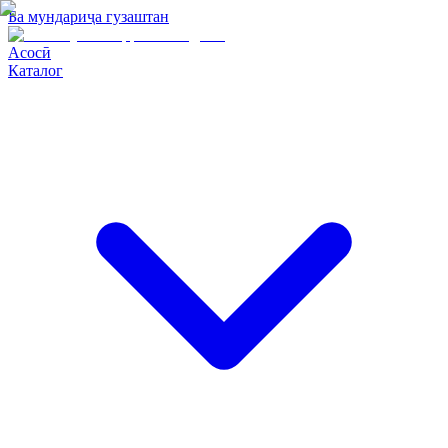
Ба мундариҷа гузаштан
Асосӣ
Каталог