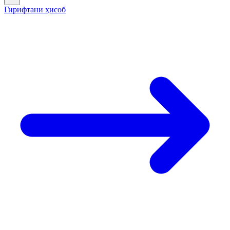
Гирифтани ҳисоб