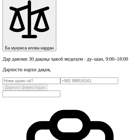
Ба муқоиса илова кардан
Дар давоми 30 дақиқа ҷавоб медиҳем · ду–шан, 9:00–18:00
Дархости нархи дақиқ
Дархост фиристодан