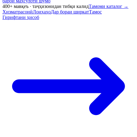
барои маҳсулоти шумо
400+ мавқеъ · таҷҳизонидан тибқи калид
Тамоми каталог
→
Хизматрасонӣ
Лоиҳаҳо
Дар бораи ширкат
Тамос
Гирифтани ҳисоб