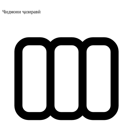
Чидмони ҷазиравӣ