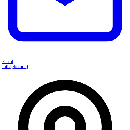
Email
info@holod.tj