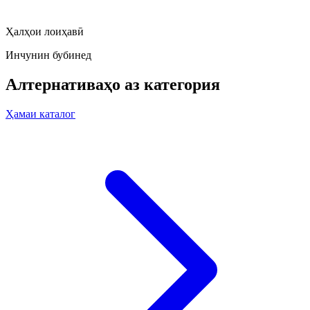
Ҳалҳои лоиҳавӣ
Инчунин бубинед
Алтернативаҳо аз категория
Ҳамаи каталог