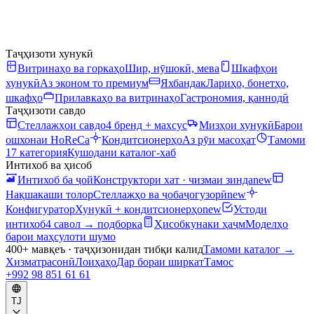
Таҷҳизоти хунукӣ
Витринаҳо ва горкаҳо
Шир, нӯшокӣ, мева
Шкафҳои
хунукӣ
Аз эконом то премиум
Яхбандак
Лариҳо, бонетҳо,
шкафҳо
Прилавкаҳо ва витринаҳо
Гастрономия, қаннодӣ
Таҷҳизоти савдо
Стеллажҳои савдо
4 бренд + махсус
Мизҳои хунукӣ
Барои
ошхонаи HoReCa
Кондитсионерҳо
Аз рӯи масоҳат
Тамоми
17 категория
Кушодани каталог-хаб
Интихоб ва ҳисоб
Интихоб ба ҷой
Конструктори хат · чизмаи зинда
new
Нақшакаши толор
Стеллажҳо ва ҷобаҷогузорӣ
new
Конфигуратор
Хунукӣ + кондитсионерҳо
new
Устоди
интихоб
4 савол → подборка
Ҳисобкунаки ҳаҷм
Моделҳо
барои маҳсулоти шумо
400+ мавқеъ · таҷҳизонидан тибқи калид
Тамоми каталог
→
Хизматрасонӣ
Лоиҳаҳо
Дар бораи ширкат
Тамос
+992 98 851 61 61
TJ