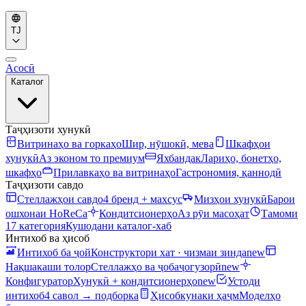
TJ
Асосӣ
Каталог
Таҷҳизоти хунукӣ
Витринаҳо ва горкаҳо
Шир, нӯшокӣ, мева
Шкафҳои
хунукӣ
Аз эконом то премиум
Яхбандак
Лариҳо, бонетҳо,
шкафҳо
Прилавкаҳо ва витринаҳо
Гастрономия, қаннодӣ
Таҷҳизоти савдо
Стеллажҳои савдо
4 бренд + махсус
Мизҳои хунукӣ
Барои
ошхонаи HoReCa
Кондитсионерҳо
Аз рӯи масоҳат
Тамоми
17 категория
Кушодани каталог-хаб
Интихоб ва ҳисоб
Интихоб ба ҷой
Конструктори хат · чизмаи зинда
new
Нақшакаши толор
Стеллажҳо ва ҷобаҷогузорӣ
new
Конфигуратор
Хунукӣ + кондитсионерҳо
new
Устоди
интихоб
4 савол → подборка
Ҳисобкунаки ҳаҷм
Моделҳо