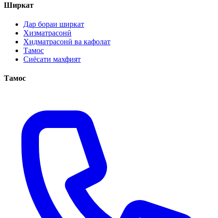
Ширкат
Дар бораи ширкат
Хизматрасонӣ
Хидматрасонӣ ва кафолат
Тамос
Сиёсати махфият
Тамос