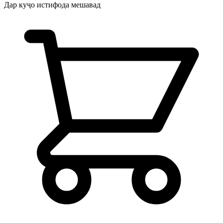
Дар куҷо истифода мешавад