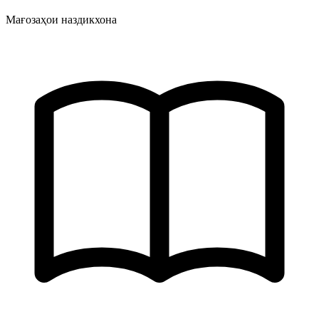
Мағозаҳои наздикхона