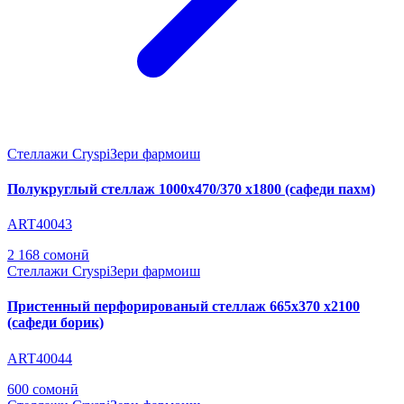
Стеллажи Cryspi
Зери фармоиш
Полукруглый стеллаж 1000х470/370 х1800 (сафеди пахм)
ART40043
2 168 сомонӣ
Стеллажи Cryspi
Зери фармоиш
Пристенный перфорированый стеллаж 665х370 х2100
(сафеди борик)
ART40044
600 сомонӣ