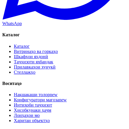
WhatsApp
Каталог
Каталог
Витринаҳо ва горкаҳо
Шкафҳои яхдонӣ
Таҷҳизоти яхбандак
Прилавкаҳои хунукӣ
Стеллажҳо
Воситаҳо
Нақшакаши толор
new
Конфигуратори мағоза
new
Интихоби таҷҳизот
Ҳисобкунаки ҳаҷм
Лоиҳаҳои мо
Харитаи объектҳо