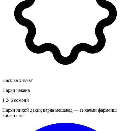
Насб ва хизмат
Нархи чакана
1 246 сомонӣ
Нархи ниҳоӣ дақиқ карда мешавад — аз ҳаҷми фармоиш
вобаста аст