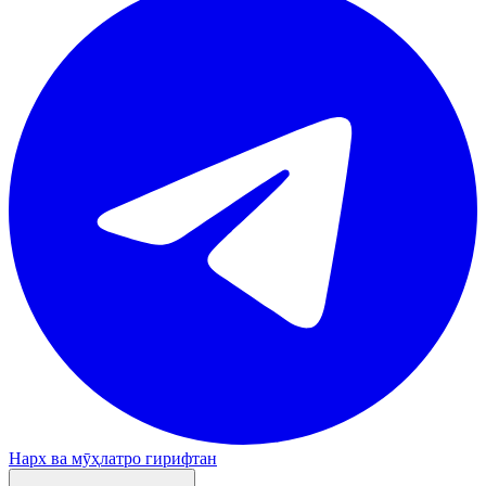
Нарх ва мӯҳлатро гирифтан