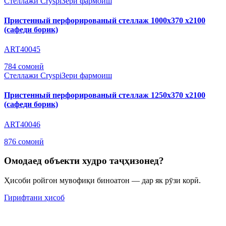
Стеллажи Cryspi
Зери фармоиш
Пристенный перфорированый стеллаж 1000х370 х2100
(сафеди борик)
ART40045
784 сомонӣ
Стеллажи Cryspi
Зери фармоиш
Пристенный перфорированый стеллаж 1250х370 х2100
(сафеди борик)
ART40046
876 сомонӣ
Омодаед объекти худро таҷҳизонед?
Ҳисоби ройгон мувофиқи биноатон — дар як рӯзи корӣ.
Гирифтани ҳисоб