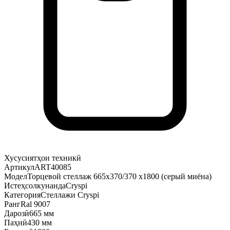
Хусусиятҳои техникӣ
Артикул
ART40085
Модел
Торцевой стеллаж 665х370/370 х1800 (серый миёна)
Истеҳсолкунанда
Cryspi
Категория
Стеллажи Cryspi
Ранг
Ral 9007
Дарозӣ
665 мм
Паҳнӣ
430 мм