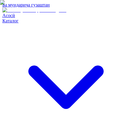
Ба мундариҷа гузаштан
Асосӣ
Каталог