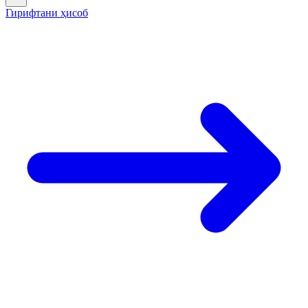
Гирифтани ҳисоб