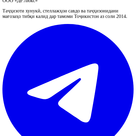
ООО «Де Люкс»
Таҷҳизоти хунукӣ, стеллажҳои савдо ва таҷҳизонидани
мағозаҳо тибқи калид дар тамоми Тоҷикистон аз соли 2014.