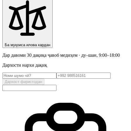
Ба муқоиса илова кардан
Дар давоми 30 дақиқа ҷавоб медиҳем · ду–шан, 9:00–18:00
Дархости нархи дақиқ
Дархост фиристодан