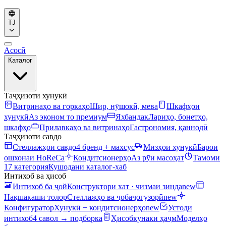
TJ
Асосӣ
Каталог
Таҷҳизоти хунукӣ
Витринаҳо ва горкаҳо
Шир, нӯшокӣ, мева
Шкафҳои
хунукӣ
Аз эконом то премиум
Яхбандак
Лариҳо, бонетҳо,
шкафҳо
Прилавкаҳо ва витринаҳо
Гастрономия, қаннодӣ
Таҷҳизоти савдо
Стеллажҳои савдо
4 бренд + махсус
Мизҳои хунукӣ
Барои
ошхонаи HoReCa
Кондитсионерҳо
Аз рӯи масоҳат
Тамоми
17 категория
Кушодани каталог-хаб
Интихоб ва ҳисоб
Интихоб ба ҷой
Конструктори хат · чизмаи зинда
new
Нақшакаши толор
Стеллажҳо ва ҷобаҷогузорӣ
new
Конфигуратор
Хунукӣ + кондитсионерҳо
new
Устоди
интихоб
4 савол → подборка
Ҳисобкунаки ҳаҷм
Моделҳо