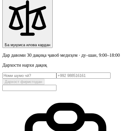
Ба муқоиса илова кардан
Дар давоми 30 дақиқа ҷавоб медиҳем · ду–шан, 9:00–18:00
Дархости нархи дақиқ
Дархост фиристодан