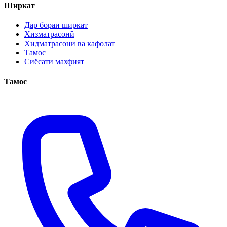
Ширкат
Дар бораи ширкат
Хизматрасонӣ
Хидматрасонӣ ва кафолат
Тамос
Сиёсати махфият
Тамос