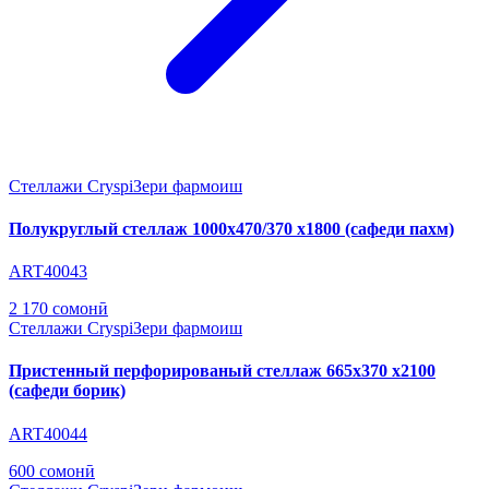
Стеллажи Cryspi
Зери фармоиш
Полукруглый стеллаж 1000х470/370 х1800 (сафеди пахм)
ART40043
2 170 сомонӣ
Стеллажи Cryspi
Зери фармоиш
Пристенный перфорированый стеллаж 665х370 х2100
(сафеди борик)
ART40044
600 сомонӣ