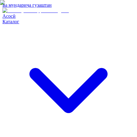
Ба мундариҷа гузаштан
Асосӣ
Каталог