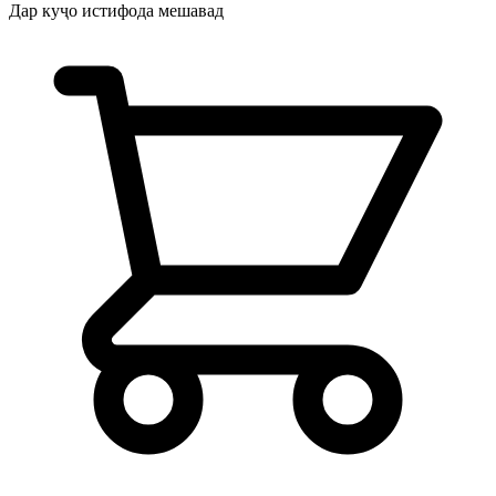
Дар куҷо истифода мешавад