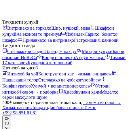
Таҷҳизоти хунукӣ
Витринаҳо ва горкаҳо
Шир, нӯшокӣ, мева
Шкафҳои
хунукӣ
Аз эконом то премиум
Яхбандак
Лариҳо, бонетҳо,
шкафҳо
Прилавкаҳо ва витринаҳо
Гастрономия, қаннодӣ
Таҷҳизоти савдо
Стеллажҳои савдо
4 бренд + махсус
Мизҳои хунукӣ
Барои
ошхонаи HoReCa
Кондитсионерҳо
Аз рӯи масоҳат
Тамоми
17 категория
Кушодани каталог-хаб
Интихоб ва ҳисоб
Интихоб ба ҷой
Конструктори хат · чизмаи зинда
new
Нақшакаши толор
Стеллажҳо ва ҷобаҷогузорӣ
new
Конфигуратор
Хунукӣ + кондитсионерҳо
new
Устоди
интихоб
4 савол → подборка
Ҳисобкунаки ҳаҷм
Моделҳо
барои маҳсулоти шумо
400+ мавқеъ · таҷҳизонидан тибқи калид
Тамоми каталог
→
Хизматрасонӣ
Лоиҳаҳо
Дар бораи ширкат
Тамос
+992 98 851 61 61
TJ