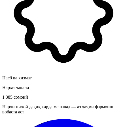
Насб ва хизмат
Нархи чакана
1 385 сомонӣ
Нархи ниҳоӣ дақиқ карда мешавад — аз ҳаҷми фармоиш
вобаста аст