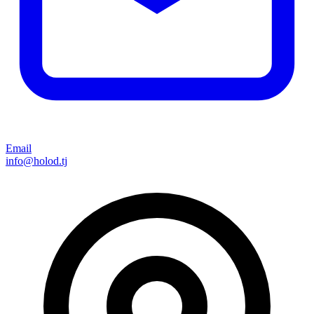
Email
info@holod.tj