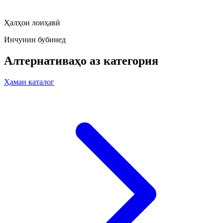
Ҳалҳои лоиҳавӣ
Инчунин бубинед
Алтернативаҳо аз категория
Ҳамаи каталог