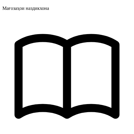
Мағозаҳои наздикхона