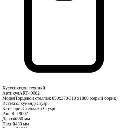
Хусусиятҳои техникӣ
Артикул
ART40082
Модел
Торцевой стеллаж 850х370/310 х1800 (серый борик)
Истеҳсолкунанда
Cryspi
Категория
Стеллажи Cryspi
Ранг
Ral 9007
Дарозӣ
850 мм
Паҳнӣ
430 мм