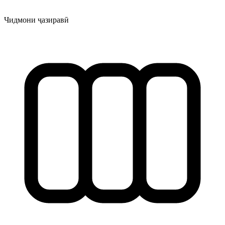
Чидмони ҷазиравӣ