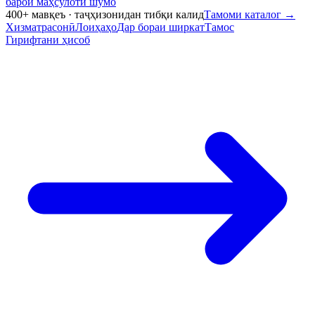
барои маҳсулоти шумо
400+ мавқеъ · таҷҳизонидан тибқи калид
Тамоми каталог
→
Хизматрасонӣ
Лоиҳаҳо
Дар бораи ширкат
Тамос
Гирифтани ҳисоб