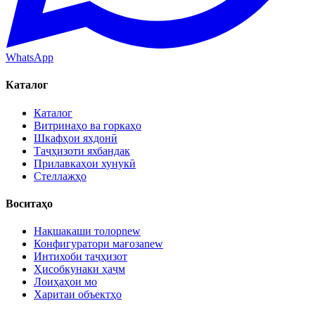
WhatsApp
Каталог
Каталог
Витринаҳо ва горкаҳо
Шкафҳои яхдонӣ
Таҷҳизоти яхбандак
Прилавкаҳои хунукӣ
Стеллажҳо
Воситаҳо
Нақшакаши толор
new
Конфигуратори мағоза
new
Интихоби таҷҳизот
Ҳисобкунаки ҳаҷм
Лоиҳаҳои мо
Харитаи объектҳо