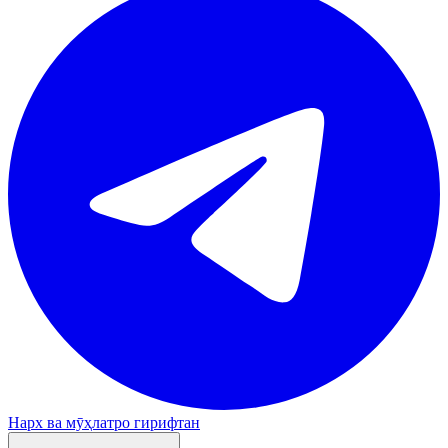
Нарх ва мӯҳлатро гирифтан