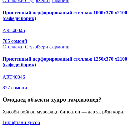
Стеллажи Cryspi
Зери фармоиш
Пристенный перфорированый стеллаж 1000х370 х2100
(сафеди борик)
ART40045
785 сомонӣ
Стеллажи Cryspi
Зери фармоиш
Пристенный перфорированый стеллаж 1250х370 х2100
(сафеди борик)
ART40046
877 сомонӣ
Омодаед объекти худро таҷҳизонед?
Ҳисоби ройгон мувофиқи биноатон — дар як рӯзи корӣ.
Гирифтани ҳисоб