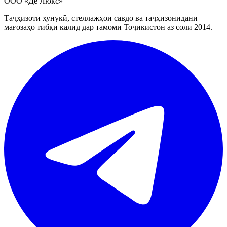
ООО «Де Люкс»
Таҷҳизоти хунукӣ, стеллажҳои савдо ва таҷҳизонидани
мағозаҳо тибқи калид дар тамоми Тоҷикистон аз соли 2014.