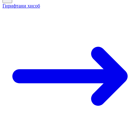
Гирифтани ҳисоб