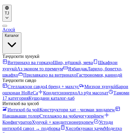
TJ
Асосӣ
Каталог
Таҷҳизоти хунукӣ
Витринаҳо ва горкаҳо
Шир, нӯшокӣ, мева
Шкафҳои
хунукӣ
Аз эконом то премиум
Яхбандак
Лариҳо, бонетҳо,
шкафҳо
Прилавкаҳо ва витринаҳо
Гастрономия, қаннодӣ
Таҷҳизоти савдо
Стеллажҳои савдо
4 бренд + махсус
Мизҳои хунукӣ
Барои
ошхонаи HoReCa
Кондитсионерҳо
Аз рӯи масоҳат
Тамоми
17 категория
Кушодани каталог-хаб
Интихоб ва ҳисоб
Интихоб ба ҷой
Конструктори хат · чизмаи зинда
new
Нақшакаши толор
Стеллажҳо ва ҷобаҷогузорӣ
new
Конфигуратор
Хунукӣ + кондитсионерҳо
new
Устоди
интихоб
4 савол → подборка
Ҳисобкунаки ҳаҷм
Моделҳо