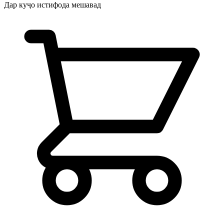
Дар куҷо истифода мешавад