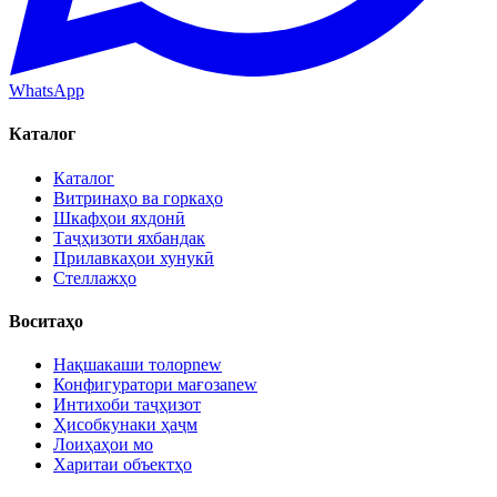
WhatsApp
Каталог
Каталог
Витринаҳо ва горкаҳо
Шкафҳои яхдонӣ
Таҷҳизоти яхбандак
Прилавкаҳои хунукӣ
Стеллажҳо
Воситаҳо
Нақшакаши толор
new
Конфигуратори мағоза
new
Интихоби таҷҳизот
Ҳисобкунаки ҳаҷм
Лоиҳаҳои мо
Харитаи объектҳо