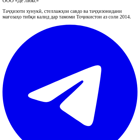
ООО «Де Люкс»
Таҷҳизоти хунукӣ, стеллажҳои савдо ва таҷҳизонидани
мағозаҳо тибқи калид дар тамоми Тоҷикистон аз соли 2014.