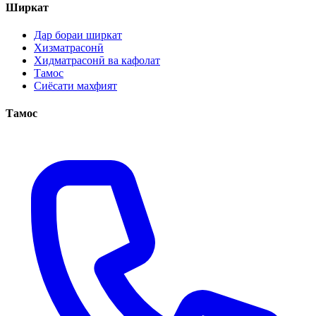
Ширкат
Дар бораи ширкат
Хизматрасонӣ
Хидматрасонӣ ва кафолат
Тамос
Сиёсати махфият
Тамос