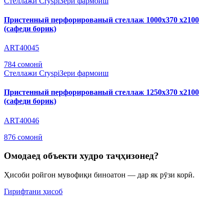
Стеллажи Cryspi
Зери фармоиш
Пристенный перфорированый стеллаж 1000х370 х2100
(сафеди борик)
ART40045
784 сомонӣ
Стеллажи Cryspi
Зери фармоиш
Пристенный перфорированый стеллаж 1250х370 х2100
(сафеди борик)
ART40046
876 сомонӣ
Омодаед объекти худро таҷҳизонед?
Ҳисоби ройгон мувофиқи биноатон — дар як рӯзи корӣ.
Гирифтани ҳисоб