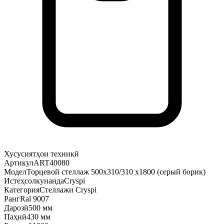
Хусусиятҳои техникӣ
Артикул
ART40080
Модел
Торцевой стеллаж 500х310/310 х1800 (серый борик)
Истеҳсолкунанда
Cryspi
Категория
Стеллажи Cryspi
Ранг
Ral 9007
Дарозӣ
500 мм
Паҳнӣ
430 мм