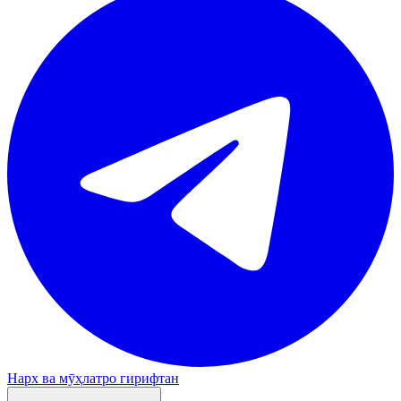
Нарх ва мӯҳлатро гирифтан