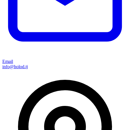
Email
info@holod.tj