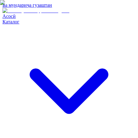
Ба мундариҷа гузаштан
Асосӣ
Каталог