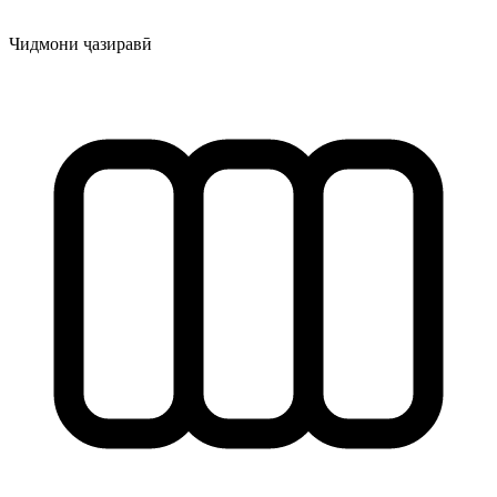
Чидмони ҷазиравӣ