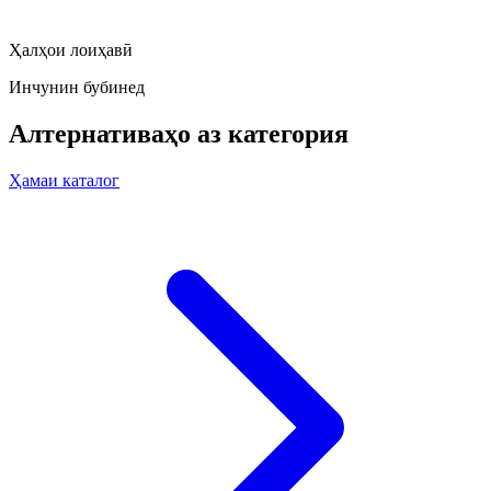
Ҳалҳои лоиҳавӣ
Инчунин бубинед
Алтернативаҳо аз категория
Ҳамаи каталог