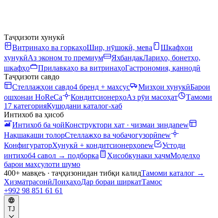
Таҷҳизоти хунукӣ
Витринаҳо ва горкаҳо
Шир, нӯшокӣ, мева
Шкафҳои
хунукӣ
Аз эконом то премиум
Яхбандак
Лариҳо, бонетҳо,
шкафҳо
Прилавкаҳо ва витринаҳо
Гастрономия, қаннодӣ
Таҷҳизоти савдо
Стеллажҳои савдо
4 бренд + махсус
Мизҳои хунукӣ
Барои
ошхонаи HoReCa
Кондитсионерҳо
Аз рӯи масоҳат
Тамоми
17 категория
Кушодани каталог-хаб
Интихоб ва ҳисоб
Интихоб ба ҷой
Конструктори хат · чизмаи зинда
new
Нақшакаши толор
Стеллажҳо ва ҷобаҷогузорӣ
new
Конфигуратор
Хунукӣ + кондитсионерҳо
new
Устоди
интихоб
4 савол → подборка
Ҳисобкунаки ҳаҷм
Моделҳо
барои маҳсулоти шумо
400+ мавқеъ · таҷҳизонидан тибқи калид
Тамоми каталог
→
Хизматрасонӣ
Лоиҳаҳо
Дар бораи ширкат
Тамос
+992 98 851 61 61
TJ