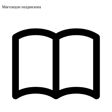
Мағозаҳои наздикхона