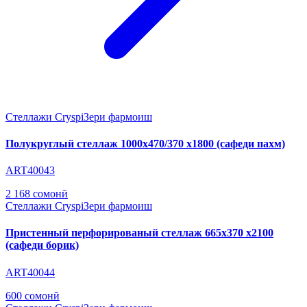
Стеллажи Cryspi
Зери фармоиш
Полукруглый стеллаж 1000х470/370 х1800 (сафеди пахм)
ART40043
2 168 сомонӣ
Стеллажи Cryspi
Зери фармоиш
Пристенный перфорированый стеллаж 665х370 х2100
(сафеди борик)
ART40044
600 сомонӣ