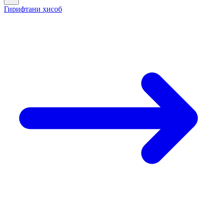
Гирифтани ҳисоб