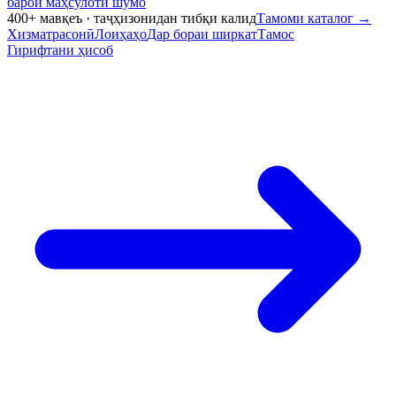
барои маҳсулоти шумо
400+ мавқеъ · таҷҳизонидан тибқи калид
Тамоми каталог
→
Хизматрасонӣ
Лоиҳаҳо
Дар бораи ширкат
Тамос
Гирифтани ҳисоб