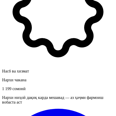
Насб ва хизмат
Нархи чакана
1 199 сомонӣ
Нархи ниҳоӣ дақиқ карда мешавад — аз ҳаҷми фармоиш
вобаста аст