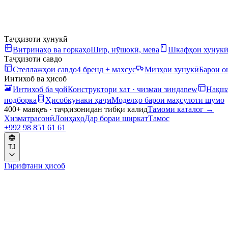
Таҷҳизоти хунукӣ
Витринаҳо ва горкаҳо
Шир, нӯшокӣ, мева
Шкафҳои хунук
Таҷҳизоти савдо
Стеллажҳои савдо
4 бренд + махсус
Мизҳои хунукӣ
Барои 
Интихоб ва ҳисоб
Интихоб ба ҷой
Конструктори хат · чизмаи зинда
new
Нақша
подборка
Ҳисобкунаки ҳаҷм
Моделҳо барои маҳсулоти шумо
400+ мавқеъ · таҷҳизонидан тибқи калид
Тамоми каталог
→
Хизматрасонӣ
Лоиҳаҳо
Дар бораи ширкат
Тамос
+992 98 851 61 61
TJ
Гирифтани ҳисоб