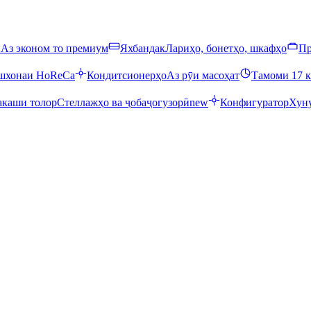
ӣ
Аз эконом то премиум
Яхбандак
Лариҳо, бонетҳо, шкафҳо
Пр
ошхонаи HoReCa
Кондитсионерҳо
Аз рӯи масоҳат
Тамоми 17 к
каши толор
Стеллажҳо ва ҷобаҷогузорӣ
new
Конфигуратор
Хуну