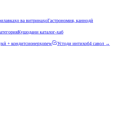
илавкаҳо ва витринаҳо
Гастрономия, қаннодӣ
атегория
Кушодани каталог-хаб
кӣ + кондитсионерҳо
new
Устоди интихоб
4 савол →