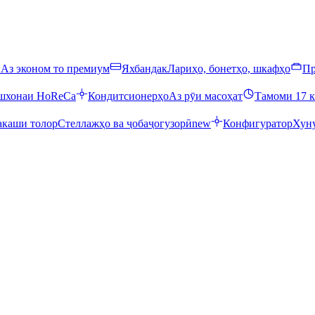
ӣ
Аз эконом то премиум
Яхбандак
Лариҳо, бонетҳо, шкафҳо
Пр
ошхонаи HoReCa
Кондитсионерҳо
Аз рӯи масоҳат
Тамоми 17 к
каши толор
Стеллажҳо ва ҷобаҷогузорӣ
new
Конфигуратор
Хуну