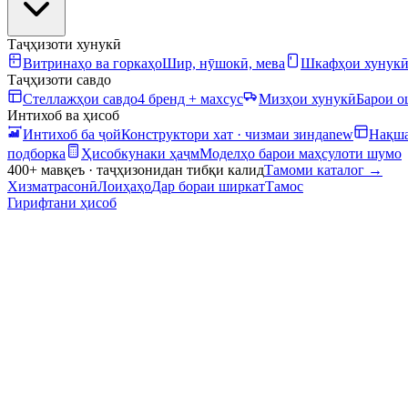
Таҷҳизоти хунукӣ
Витринаҳо ва горкаҳо
Шир, нӯшокӣ, мева
Шкафҳои хунук
Таҷҳизоти савдо
Стеллажҳои савдо
4 бренд + махсус
Мизҳои хунукӣ
Барои 
Интихоб ва ҳисоб
Интихоб ба ҷой
Конструктори хат · чизмаи зинда
new
Нақша
подборка
Ҳисобкунаки ҳаҷм
Моделҳо барои маҳсулоти шумо
400+ мавқеъ · таҷҳизонидан тибқи калид
Тамоми каталог
→
Хизматрасонӣ
Лоиҳаҳо
Дар бораи ширкат
Тамос
Гирифтани ҳисоб