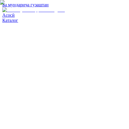
Ба мундариҷа гузаштан
Асосӣ
Каталог