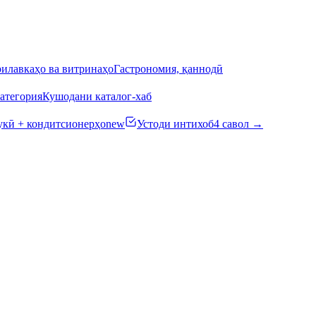
илавкаҳо ва витринаҳо
Гастрономия, қаннодӣ
атегория
Кушодани каталог-хаб
кӣ + кондитсионерҳо
new
Устоди интихоб
4 савол →