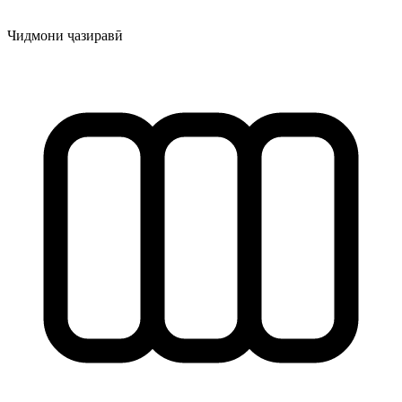
Чидмони ҷазиравӣ