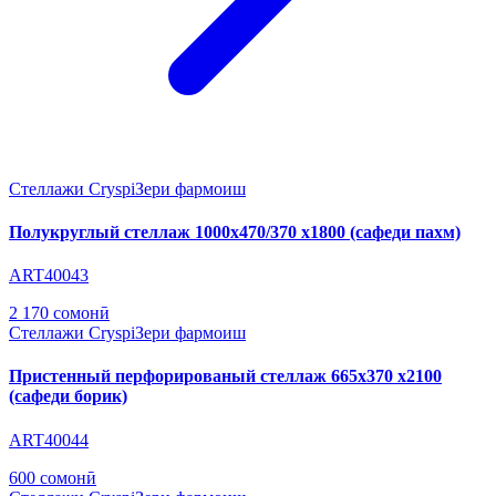
Стеллажи Cryspi
Зери фармоиш
Полукруглый стеллаж 1000х470/370 х1800 (сафеди пахм)
ART40043
2 170 сомонӣ
Стеллажи Cryspi
Зери фармоиш
Пристенный перфорированый стеллаж 665х370 х2100
(сафеди борик)
ART40044
600 сомонӣ