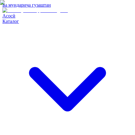
Ба мундариҷа гузаштан
Асосӣ
Каталог