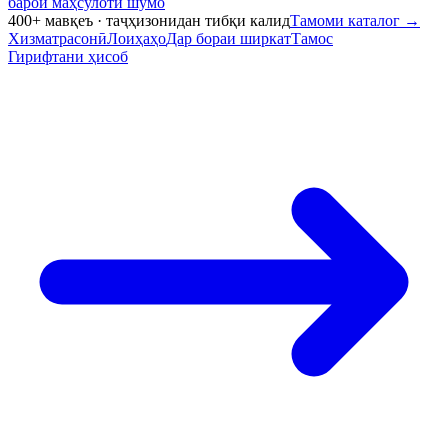
барои маҳсулоти шумо
400+ мавқеъ · таҷҳизонидан тибқи калид
Тамоми каталог
→
Хизматрасонӣ
Лоиҳаҳо
Дар бораи ширкат
Тамос
Гирифтани ҳисоб