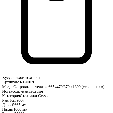
Хусусиятҳои техникӣ
Артикул
ART40076
Модел
Островной стеллаж 665х470/370 х1800 (серый пахм)
Истеҳсолкунанда
Cryspi
Категория
Стеллажи Cryspi
Ранг
Ral 9007
Дарозӣ
665 мм
Паҳнӣ
1000 мм