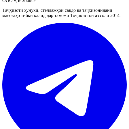
ООО «Де Люкс»
Таҷҳизоти хунукӣ, стеллажҳои савдо ва таҷҳизонидани
мағозаҳо тибқи калид дар тамоми Тоҷикистон аз соли 2014.