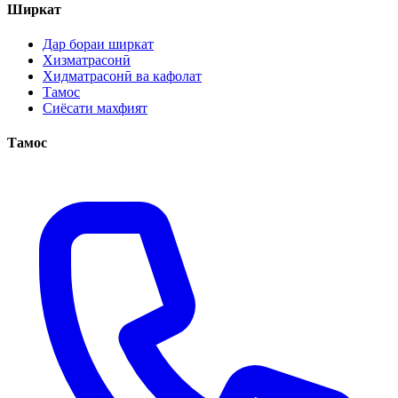
Ширкат
Дар бораи ширкат
Хизматрасонӣ
Хидматрасонӣ ва кафолат
Тамос
Сиёсати махфият
Тамос