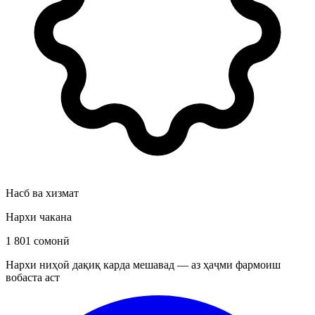
Насб ва хизмат
Нархи чакана
1 801 сомонӣ
Нархи ниҳоӣ дақиқ карда мешавад — аз ҳаҷми фармоиш
вобаста аст