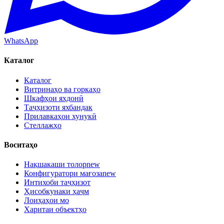
WhatsApp
Каталог
Каталог
Витринаҳо ва горкаҳо
Шкафҳои яхдонӣ
Таҷҳизоти яхбандак
Прилавкаҳои хунукӣ
Стеллажҳо
Воситаҳо
Нақшакаши толор
new
Конфигуратори мағоза
new
Интихоби таҷҳизот
Ҳисобкунаки ҳаҷм
Лоиҳаҳои мо
Харитаи объектҳо