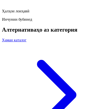
Ҳалҳои лоиҳавӣ
Инчунин бубинед
Алтернативаҳо аз категория
Ҳамаи каталог