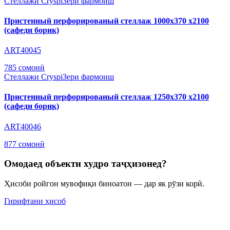
Стеллажи Cryspi
Зери фармоиш
Пристенный перфорированый стеллаж 1000х370 х2100
(сафеди борик)
ART40045
785 сомонӣ
Стеллажи Cryspi
Зери фармоиш
Пристенный перфорированый стеллаж 1250х370 х2100
(сафеди борик)
ART40046
877 сомонӣ
Омодаед объекти худро таҷҳизонед?
Ҳисоби ройгон мувофиқи биноатон — дар як рӯзи корӣ.
Гирифтани ҳисоб