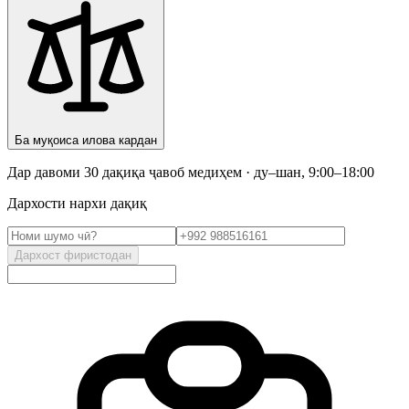
Ба муқоиса илова кардан
Дар давоми 30 дақиқа ҷавоб медиҳем · ду–шан, 9:00–18:00
Дархости нархи дақиқ
Дархост фиристодан