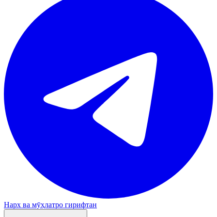
Нарх ва мӯҳлатро гирифтан