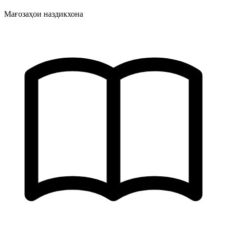
Мағозаҳои наздикхона