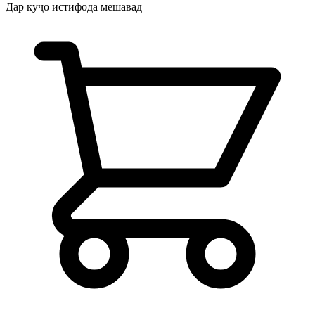
Дар куҷо истифода мешавад