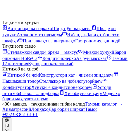
Таҷҳизоти хунукӣ
Витринаҳо ва горкаҳо
Шир, нӯшокӣ, мева
Шкафҳои
хунукӣ
Аз эконом то премиум
Яхбандак
Лариҳо, бонетҳо,
шкафҳо
Прилавкаҳо ва витринаҳо
Гастрономия, қаннодӣ
Таҷҳизоти савдо
Стеллажҳои савдо
4 бренд + махсус
Мизҳои хунукӣ
Барои
ошхонаи HoReCa
Кондитсионерҳо
Аз рӯи масоҳат
Тамоми
17 категория
Кушодани каталог-хаб
Интихоб ва ҳисоб
Интихоб ба ҷой
Конструктори хат · чизмаи зинда
new
Нақшакаши толор
Стеллажҳо ва ҷобаҷогузорӣ
new
Конфигуратор
Хунукӣ + кондитсионерҳо
new
Устоди
интихоб
4 савол → подборка
Ҳисобкунаки ҳаҷм
Моделҳо
барои маҳсулоти шумо
400+ мавқеъ · таҷҳизонидан тибқи калид
Тамоми каталог
→
Хизматрасонӣ
Лоиҳаҳо
Дар бораи ширкат
Тамос
+992 98 851 61 61
TJ