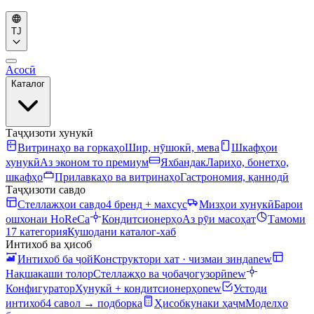
TJ
Асосӣ
Каталог
Таҷҳизоти хунукӣ
Витринаҳо ва горкаҳо
Шир, нӯшокӣ, мева
Шкафҳои
хунукӣ
Аз эконом то премиум
Яхбандак
Лариҳо, бонетҳо,
шкафҳо
Прилавкаҳо ва витринаҳо
Гастрономия, қаннодӣ
Таҷҳизоти савдо
Стеллажҳои савдо
4 бренд + махсус
Мизҳои хунукӣ
Барои
ошхонаи HoReCa
Кондитсионерҳо
Аз рӯи масоҳат
Тамоми
17 категория
Кушодани каталог-хаб
Интихоб ва ҳисоб
Интихоб ба ҷой
Конструктори хат · чизмаи зинда
new
Нақшакаши толор
Стеллажҳо ва ҷобаҷогузорӣ
new
Конфигуратор
Хунукӣ + кондитсионерҳо
new
Устоди
интихоб
4 савол → подборка
Ҳисобкунаки ҳаҷм
Моделҳо