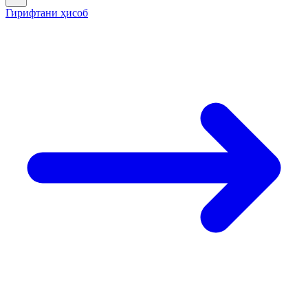
Гирифтани ҳисоб