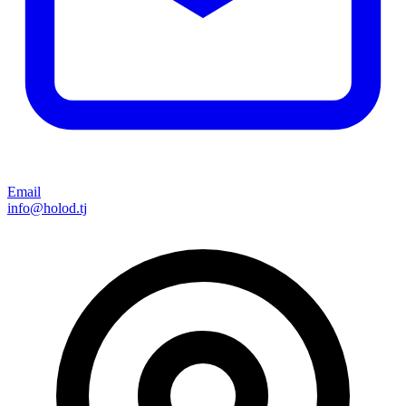
Email
info@holod.tj