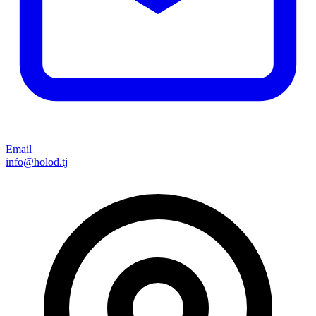
Email
info@holod.tj