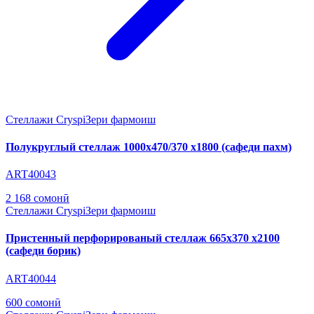
Стеллажи Cryspi
Зери фармоиш
Полукруглый стеллаж 1000х470/370 х1800 (сафеди пахм)
ART40043
2 168 сомонӣ
Стеллажи Cryspi
Зери фармоиш
Пристенный перфорированый стеллаж 665х370 х2100
(сафеди борик)
ART40044
600 сомонӣ