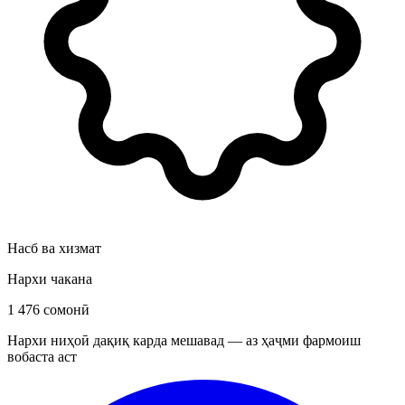
Насб ва хизмат
Нархи чакана
1 476 сомонӣ
Нархи ниҳоӣ дақиқ карда мешавад — аз ҳаҷми фармоиш
вобаста аст