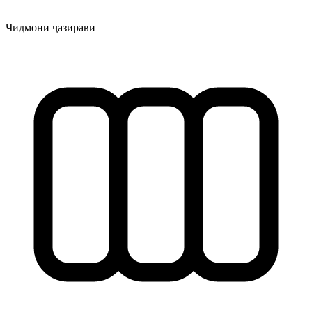
Чидмони ҷазиравӣ