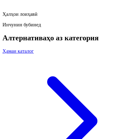
Ҳалҳои лоиҳавӣ
Инчунин бубинед
Алтернативаҳо аз категория
Ҳамаи каталог