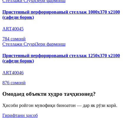
Стеллажи Cryspi
Зери фармоиш
Пристенный перфорированый стеллаж 1000х370 х2100
(сафеди борик)
ART40045
784 сомонӣ
Стеллажи Cryspi
Зери фармоиш
Пристенный перфорированый стеллаж 1250х370 х2100
(сафеди борик)
ART40046
876 сомонӣ
Омодаед объекти худро таҷҳизонед?
Ҳисоби ройгон мувофиқи биноатон — дар як рӯзи корӣ.
Гирифтани ҳисоб