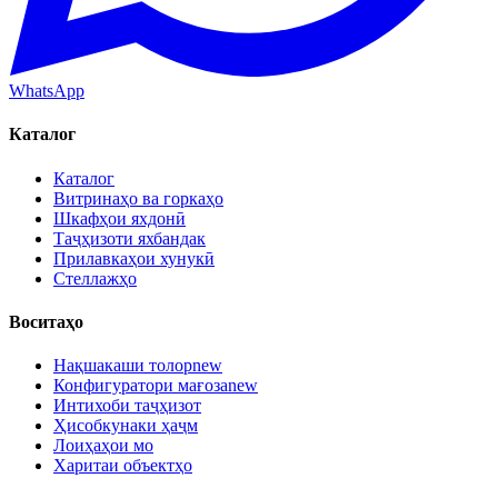
WhatsApp
Каталог
Каталог
Витринаҳо ва горкаҳо
Шкафҳои яхдонӣ
Таҷҳизоти яхбандак
Прилавкаҳои хунукӣ
Стеллажҳо
Воситаҳо
Нақшакаши толор
new
Конфигуратори мағоза
new
Интихоби таҷҳизот
Ҳисобкунаки ҳаҷм
Лоиҳаҳои мо
Харитаи объектҳо