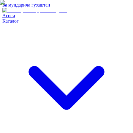
Ба мундариҷа гузаштан
Асосӣ
Каталог