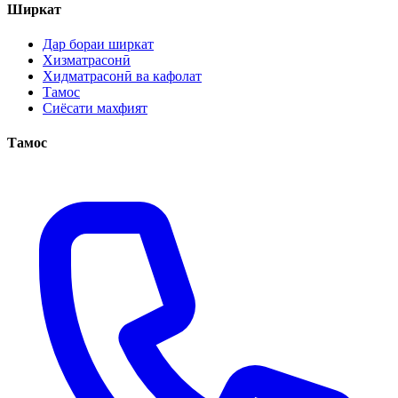
Ширкат
Дар бораи ширкат
Хизматрасонӣ
Хидматрасонӣ ва кафолат
Тамос
Сиёсати махфият
Тамос