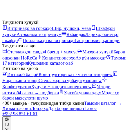
Таҷҳизоти хунукӣ
Витринаҳо ва горкаҳо
Шир, нӯшокӣ, мева
Шкафҳои
хунукӣ
Аз эконом то премиум
Яхбандак
Лариҳо, бонетҳо,
шкафҳо
Прилавкаҳо ва витринаҳо
Гастрономия, қаннодӣ
Таҷҳизоти савдо
Стеллажҳои савдо
4 бренд + махсус
Мизҳои хунукӣ
Барои
ошхонаи HoReCa
Кондитсионерҳо
Аз рӯи масоҳат
Тамоми
17 категория
Кушодани каталог-хаб
Интихоб ва ҳисоб
Интихоб ба ҷой
Конструктори хат · чизмаи зинда
new
Нақшакаши толор
Стеллажҳо ва ҷобаҷогузорӣ
new
Конфигуратор
Хунукӣ + кондитсионерҳо
new
Устоди
интихоб
4 савол → подборка
Ҳисобкунаки ҳаҷм
Моделҳо
барои маҳсулоти шумо
400+ мавқеъ · таҷҳизонидан тибқи калид
Тамоми каталог
→
Хизматрасонӣ
Лоиҳаҳо
Дар бораи ширкат
Тамос
+992 98 851 61 61
TJ