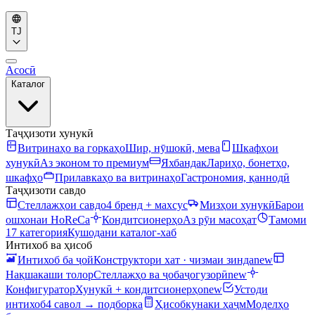
TJ
Асосӣ
Каталог
Таҷҳизоти хунукӣ
Витринаҳо ва горкаҳо
Шир, нӯшокӣ, мева
Шкафҳои
хунукӣ
Аз эконом то премиум
Яхбандак
Лариҳо, бонетҳо,
шкафҳо
Прилавкаҳо ва витринаҳо
Гастрономия, қаннодӣ
Таҷҳизоти савдо
Стеллажҳои савдо
4 бренд + махсус
Мизҳои хунукӣ
Барои
ошхонаи HoReCa
Кондитсионерҳо
Аз рӯи масоҳат
Тамоми
17 категория
Кушодани каталог-хаб
Интихоб ва ҳисоб
Интихоб ба ҷой
Конструктори хат · чизмаи зинда
new
Нақшакаши толор
Стеллажҳо ва ҷобаҷогузорӣ
new
Конфигуратор
Хунукӣ + кондитсионерҳо
new
Устоди
интихоб
4 савол → подборка
Ҳисобкунаки ҳаҷм
Моделҳо