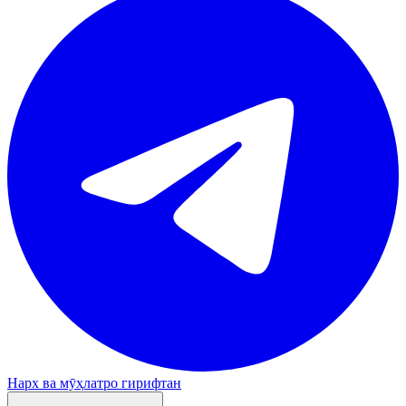
Нарх ва мӯҳлатро гирифтан