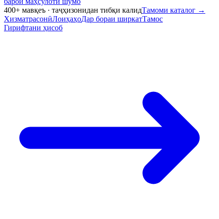
барои маҳсулоти шумо
400+ мавқеъ · таҷҳизонидан тибқи калид
Тамоми каталог
→
Хизматрасонӣ
Лоиҳаҳо
Дар бораи ширкат
Тамос
Гирифтани ҳисоб