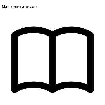
Мағозаҳои наздикхона