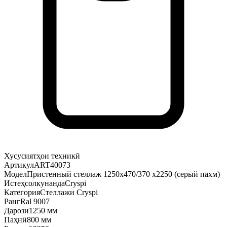
Хусусиятҳои техникӣ
Артикул
ART40073
Модел
Пристенный стеллаж 1250х470/370 х2250 (серый пахм)
Истеҳсолкунанда
Cryspi
Категория
Стеллажи Cryspi
Ранг
Ral 9007
Дарозӣ
1250 мм
Паҳнӣ
800 мм