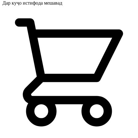
Дар куҷо истифода мешавад