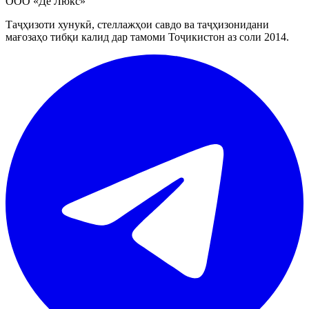
ООО «Де Люкс»
Таҷҳизоти хунукӣ, стеллажҳои савдо ва таҷҳизонидани
мағозаҳо тибқи калид дар тамоми Тоҷикистон аз соли 2014.