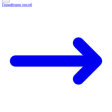
Гирифтани ҳисоб