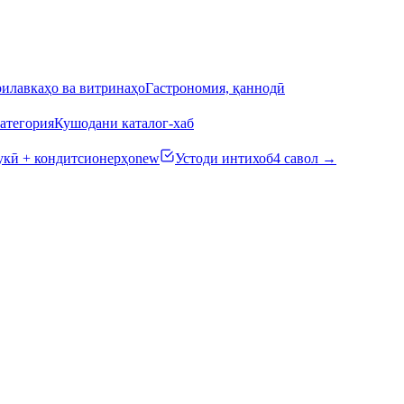
илавкаҳо ва витринаҳо
Гастрономия, қаннодӣ
атегория
Кушодани каталог-хаб
кӣ + кондитсионерҳо
new
Устоди интихоб
4 савол →