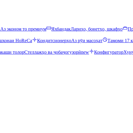
ӣ
Аз эконом то премиум
Яхбандак
Лариҳо, бонетҳо, шкафҳо
Пр
ошхонаи HoReCa
Кондитсионерҳо
Аз рӯи масоҳат
Тамоми 17 к
каши толор
Стеллажҳо ва ҷобаҷогузорӣ
new
Конфигуратор
Хуну