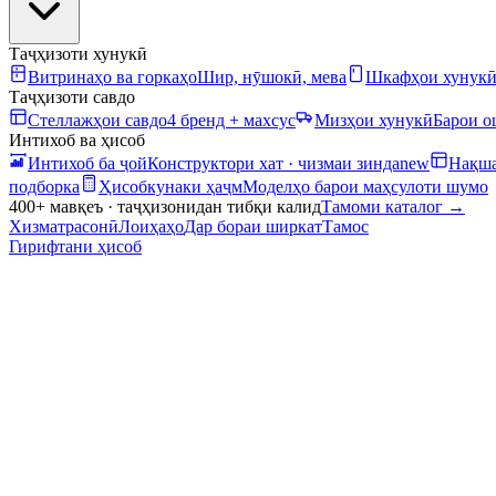
Таҷҳизоти хунукӣ
Витринаҳо ва горкаҳо
Шир, нӯшокӣ, мева
Шкафҳои хунук
Таҷҳизоти савдо
Стеллажҳои савдо
4 бренд + махсус
Мизҳои хунукӣ
Барои 
Интихоб ва ҳисоб
Интихоб ба ҷой
Конструктори хат · чизмаи зинда
new
Нақша
подборка
Ҳисобкунаки ҳаҷм
Моделҳо барои маҳсулоти шумо
400+ мавқеъ · таҷҳизонидан тибқи калид
Тамоми каталог
→
Хизматрасонӣ
Лоиҳаҳо
Дар бораи ширкат
Тамос
Гирифтани ҳисоб