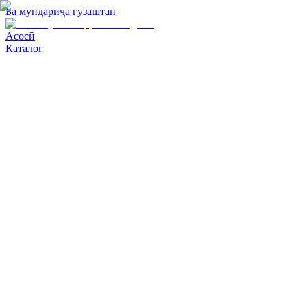
Ба мундариҷа гузаштан
Асосӣ
Каталог