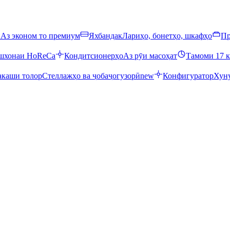
ӣ
Аз эконом то премиум
Яхбандак
Лариҳо, бонетҳо, шкафҳо
Пр
ошхонаи HoReCa
Кондитсионерҳо
Аз рӯи масоҳат
Тамоми 17 к
каши толор
Стеллажҳо ва ҷобаҷогузорӣ
new
Конфигуратор
Хуну