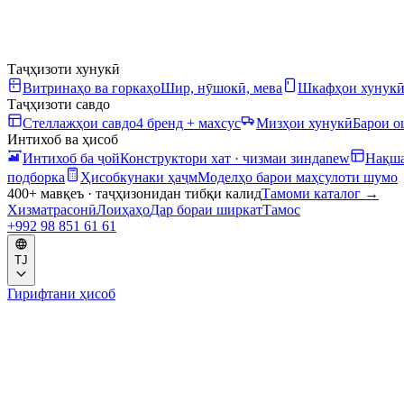
Таҷҳизоти хунукӣ
Витринаҳо ва горкаҳо
Шир, нӯшокӣ, мева
Шкафҳои хунук
Таҷҳизоти савдо
Стеллажҳои савдо
4 бренд + махсус
Мизҳои хунукӣ
Барои 
Интихоб ва ҳисоб
Интихоб ба ҷой
Конструктори хат · чизмаи зинда
new
Нақша
подборка
Ҳисобкунаки ҳаҷм
Моделҳо барои маҳсулоти шумо
400+ мавқеъ · таҷҳизонидан тибқи калид
Тамоми каталог
→
Хизматрасонӣ
Лоиҳаҳо
Дар бораи ширкат
Тамос
+992 98 851 61 61
TJ
Гирифтани ҳисоб