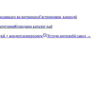
илавкаҳо ва витринаҳо
Гастрономия, қаннодӣ
атегория
Кушодани каталог-хаб
кӣ + кондитсионерҳо
new
Устоди интихоб
4 савол →