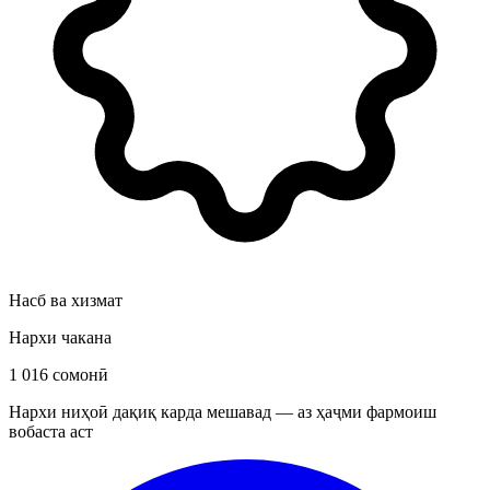
Насб ва хизмат
Нархи чакана
1 016 сомонӣ
Нархи ниҳоӣ дақиқ карда мешавад — аз ҳаҷми фармоиш
вобаста аст