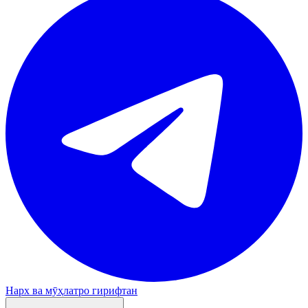
Нарх ва мӯҳлатро гирифтан