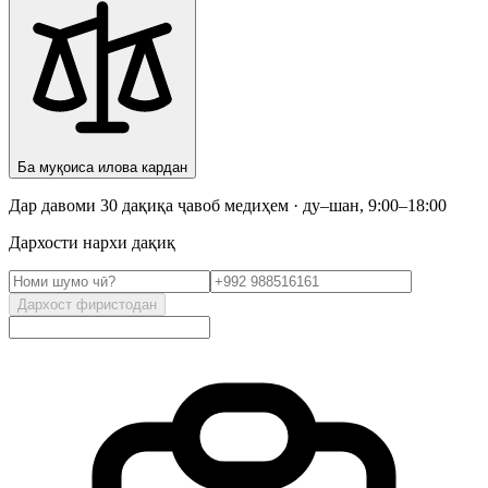
Ба муқоиса илова кардан
Дар давоми 30 дақиқа ҷавоб медиҳем · ду–шан, 9:00–18:00
Дархости нархи дақиқ
Дархост фиристодан