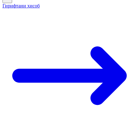
Гирифтани ҳисоб