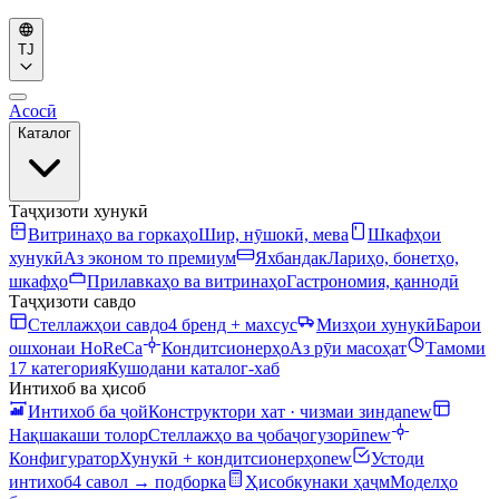
TJ
Асосӣ
Каталог
Таҷҳизоти хунукӣ
Витринаҳо ва горкаҳо
Шир, нӯшокӣ, мева
Шкафҳои
хунукӣ
Аз эконом то премиум
Яхбандак
Лариҳо, бонетҳо,
шкафҳо
Прилавкаҳо ва витринаҳо
Гастрономия, қаннодӣ
Таҷҳизоти савдо
Стеллажҳои савдо
4 бренд + махсус
Мизҳои хунукӣ
Барои
ошхонаи HoReCa
Кондитсионерҳо
Аз рӯи масоҳат
Тамоми
17 категория
Кушодани каталог-хаб
Интихоб ва ҳисоб
Интихоб ба ҷой
Конструктори хат · чизмаи зинда
new
Нақшакаши толор
Стеллажҳо ва ҷобаҷогузорӣ
new
Конфигуратор
Хунукӣ + кондитсионерҳо
new
Устоди
интихоб
4 савол → подборка
Ҳисобкунаки ҳаҷм
Моделҳо