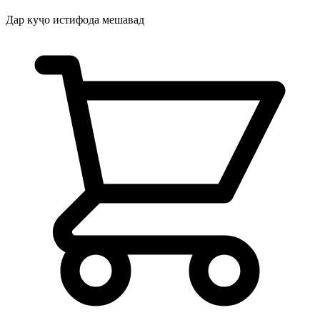
Дар куҷо истифода мешавад