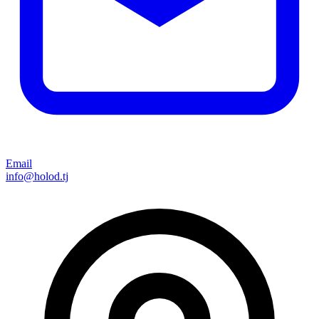
Email
info@holod.tj