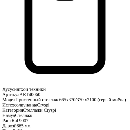
Хусусиятҳои техникӣ
Артикул
ART40060
Модел
Пристенный стеллаж 665х370/370 х2100 (серый миёна)
Истеҳсолкунанда
Cryspi
Категория
Стеллажи Cryspi
Намуд
Стеллаж
Ранг
Ral 9007
Дарозӣ
665 мм