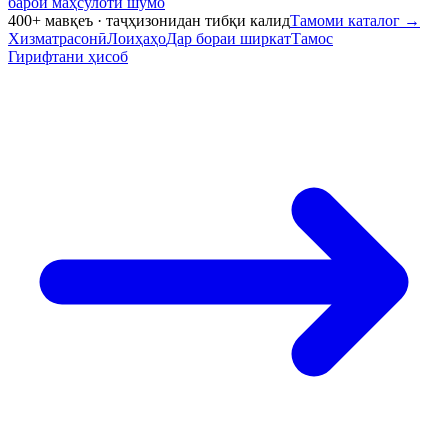
барои маҳсулоти шумо
400+ мавқеъ · таҷҳизонидан тибқи калид
Тамоми каталог
→
Хизматрасонӣ
Лоиҳаҳо
Дар бораи ширкат
Тамос
Гирифтани ҳисоб