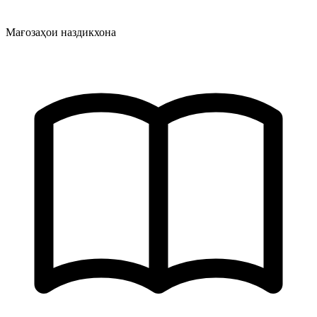
Мағозаҳои наздикхона