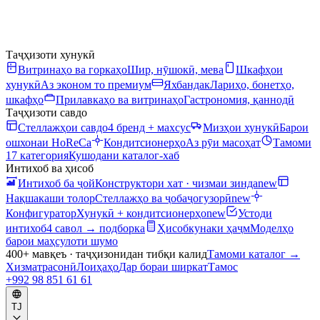
Таҷҳизоти хунукӣ
Витринаҳо ва горкаҳо
Шир, нӯшокӣ, мева
Шкафҳои
хунукӣ
Аз эконом то премиум
Яхбандак
Лариҳо, бонетҳо,
шкафҳо
Прилавкаҳо ва витринаҳо
Гастрономия, қаннодӣ
Таҷҳизоти савдо
Стеллажҳои савдо
4 бренд + махсус
Мизҳои хунукӣ
Барои
ошхонаи HoReCa
Кондитсионерҳо
Аз рӯи масоҳат
Тамоми
17 категория
Кушодани каталог-хаб
Интихоб ва ҳисоб
Интихоб ба ҷой
Конструктори хат · чизмаи зинда
new
Нақшакаши толор
Стеллажҳо ва ҷобаҷогузорӣ
new
Конфигуратор
Хунукӣ + кондитсионерҳо
new
Устоди
интихоб
4 савол → подборка
Ҳисобкунаки ҳаҷм
Моделҳо
барои маҳсулоти шумо
400+ мавқеъ · таҷҳизонидан тибқи калид
Тамоми каталог
→
Хизматрасонӣ
Лоиҳаҳо
Дар бораи ширкат
Тамос
+992 98 851 61 61
TJ