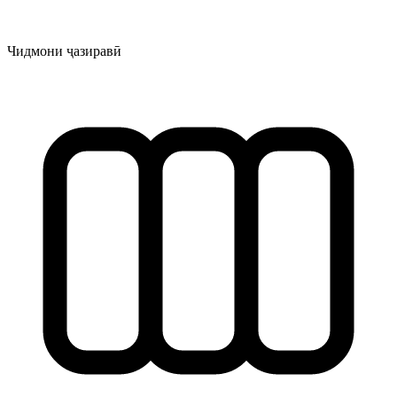
Чидмони ҷазиравӣ