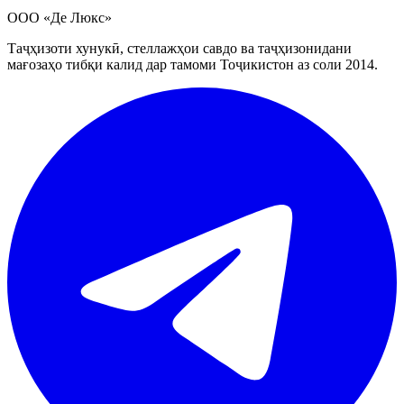
ООО «Де Люкс»
Таҷҳизоти хунукӣ, стеллажҳои савдо ва таҷҳизонидани
мағозаҳо тибқи калид дар тамоми Тоҷикистон аз соли 2014.