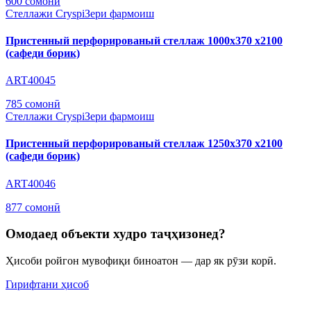
600 сомонӣ
Стеллажи Cryspi
Зери фармоиш
Пристенный перфорированый стеллаж 1000х370 х2100
(сафеди борик)
ART40045
785 сомонӣ
Стеллажи Cryspi
Зери фармоиш
Пристенный перфорированый стеллаж 1250х370 х2100
(сафеди борик)
ART40046
877 сомонӣ
Омодаед объекти худро таҷҳизонед?
Ҳисоби ройгон мувофиқи биноатон — дар як рӯзи корӣ.
Гирифтани ҳисоб