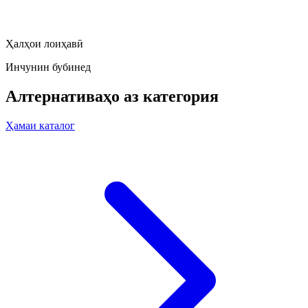
Ҳалҳои лоиҳавӣ
Инчунин бубинед
Алтернативаҳо аз категория
Ҳамаи каталог