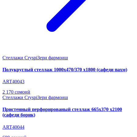
Стеллажи Cryspi
Зери фармоиш
Полукруглый стеллаж 1000х470/370 х1800 (сафеди пахм)
ART40043
2 170 сомонӣ
Стеллажи Cryspi
Зери фармоиш
Пристенный перфорированый стеллаж 665х370 х2100
(сафеди борик)
ART40044