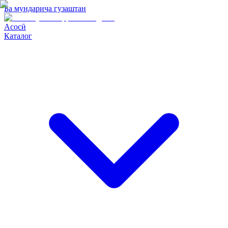
Ба мундариҷа гузаштан
Асосӣ
Каталог