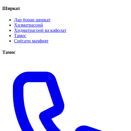
Ширкат
Дар бораи ширкат
Хизматрасонӣ
Хидматрасонӣ ва кафолат
Тамос
Сиёсати махфият
Тамос