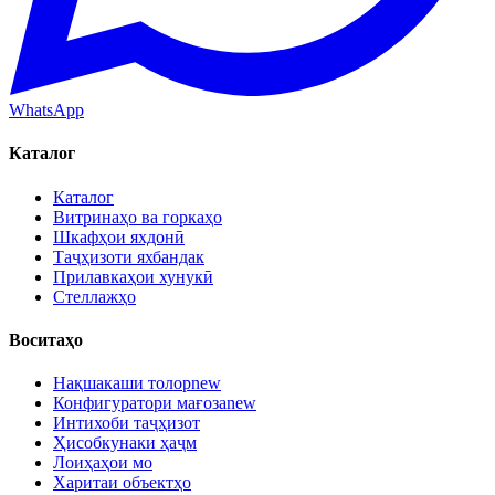
WhatsApp
Каталог
Каталог
Витринаҳо ва горкаҳо
Шкафҳои яхдонӣ
Таҷҳизоти яхбандак
Прилавкаҳои хунукӣ
Стеллажҳо
Воситаҳо
Нақшакаши толор
new
Конфигуратори мағоза
new
Интихоби таҷҳизот
Ҳисобкунаки ҳаҷм
Лоиҳаҳои мо
Харитаи объектҳо