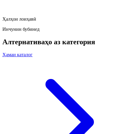
Ҳалҳои лоиҳавӣ
Инчунин бубинед
Алтернативаҳо аз категория
Ҳамаи каталог