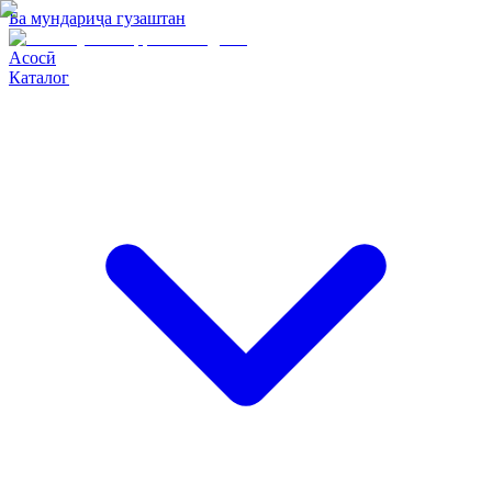
Ба мундариҷа гузаштан
Асосӣ
Каталог