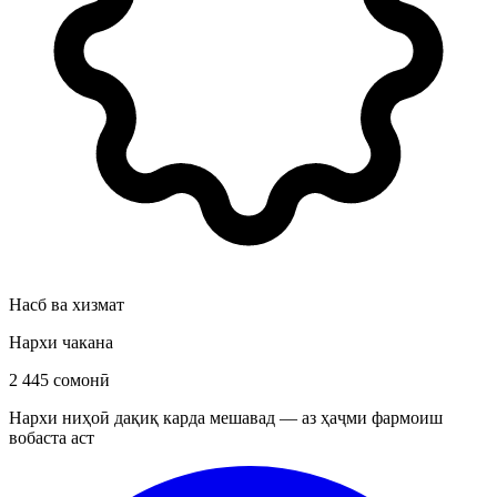
Насб ва хизмат
Нархи чакана
2 445 сомонӣ
Нархи ниҳоӣ дақиқ карда мешавад — аз ҳаҷми фармоиш
вобаста аст