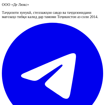
ООО «Де Люкс»
Таҷҳизоти хунукӣ, стеллажҳои савдо ва таҷҳизонидани
мағозаҳо тибқи калид дар тамоми Тоҷикистон аз соли 2014.