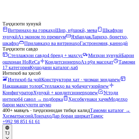
Таҷҳизоти хунукӣ
Витринаҳо ва горкаҳо
Шир, нӯшокӣ, мева
Шкафҳои
хунукӣ
Аз эконом то премиум
Яхбандак
Лариҳо, бонетҳо,
шкафҳо
Прилавкаҳо ва витринаҳо
Гастрономия, қаннодӣ
Таҷҳизоти савдо
Стеллажҳои савдо
4 бренд + махсус
Мизҳои хунукӣ
Барои
ошхонаи HoReCa
Кондитсионерҳо
Аз рӯи масоҳат
Тамоми
17 категория
Кушодани каталог-хаб
Интихоб ва ҳисоб
Интихоб ба ҷой
Конструктори хат · чизмаи зинда
new
Нақшакаши толор
Стеллажҳо ва ҷобаҷогузорӣ
new
Конфигуратор
Хунукӣ + кондитсионерҳо
new
Устоди
интихоб
4 савол → подборка
Ҳисобкунаки ҳаҷм
Моделҳо
барои маҳсулоти шумо
400+ мавқеъ · таҷҳизонидан тибқи калид
Тамоми каталог
→
Хизматрасонӣ
Лоиҳаҳо
Дар бораи ширкат
Тамос
+992 98 851 61 61
TJ