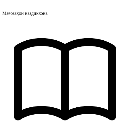
Мағозаҳои наздикхона