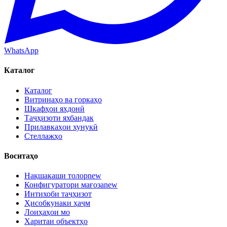
WhatsApp
Каталог
Каталог
Витринаҳо ва горкаҳо
Шкафҳои яхдонӣ
Таҷҳизоти яхбандак
Прилавкаҳои хунукӣ
Стеллажҳо
Воситаҳо
Нақшакаши толор
new
Конфигуратори мағоза
new
Интихоби таҷҳизот
Ҳисобкунаки ҳаҷм
Лоиҳаҳои мо
Харитаи объектҳо