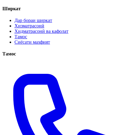
Ширкат
Дар бораи ширкат
Хизматрасонӣ
Хидматрасонӣ ва кафолат
Тамос
Сиёсати махфият
Тамос