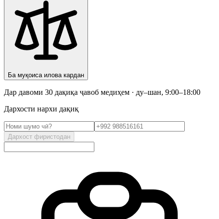
Ба муқоиса илова кардан
Дар давоми 30 дақиқа ҷавоб медиҳем · ду–шан, 9:00–18:00
Дархости нархи дақиқ
Дархост фиристодан