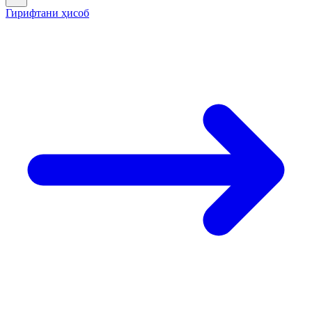
Гирифтани ҳисоб