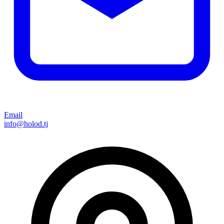
Email
info@holod.tj