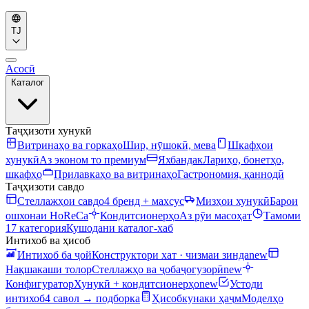
TJ
Асосӣ
Каталог
Таҷҳизоти хунукӣ
Витринаҳо ва горкаҳо
Шир, нӯшокӣ, мева
Шкафҳои
хунукӣ
Аз эконом то премиум
Яхбандак
Лариҳо, бонетҳо,
шкафҳо
Прилавкаҳо ва витринаҳо
Гастрономия, қаннодӣ
Таҷҳизоти савдо
Стеллажҳои савдо
4 бренд + махсус
Мизҳои хунукӣ
Барои
ошхонаи HoReCa
Кондитсионерҳо
Аз рӯи масоҳат
Тамоми
17 категория
Кушодани каталог-хаб
Интихоб ва ҳисоб
Интихоб ба ҷой
Конструктори хат · чизмаи зинда
new
Нақшакаши толор
Стеллажҳо ва ҷобаҷогузорӣ
new
Конфигуратор
Хунукӣ + кондитсионерҳо
new
Устоди
интихоб
4 савол → подборка
Ҳисобкунаки ҳаҷм
Моделҳо