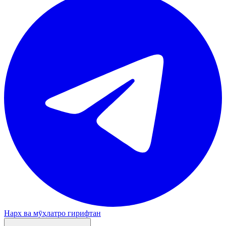
Нарх ва мӯҳлатро гирифтан