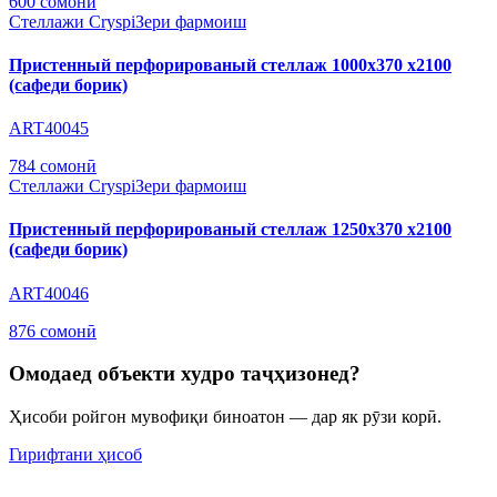
600 сомонӣ
Стеллажи Cryspi
Зери фармоиш
Пристенный перфорированый стеллаж 1000х370 х2100
(сафеди борик)
ART40045
784 сомонӣ
Стеллажи Cryspi
Зери фармоиш
Пристенный перфорированый стеллаж 1250х370 х2100
(сафеди борик)
ART40046
876 сомонӣ
Омодаед объекти худро таҷҳизонед?
Ҳисоби ройгон мувофиқи биноатон — дар як рӯзи корӣ.
Гирифтани ҳисоб