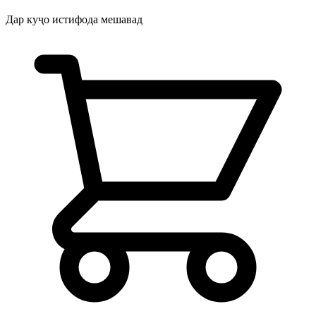
Дар куҷо истифода мешавад