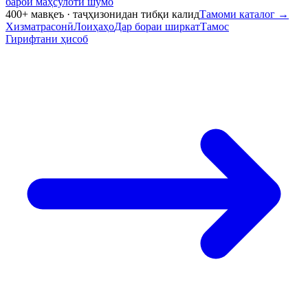
барои маҳсулоти шумо
400+ мавқеъ · таҷҳизонидан тибқи калид
Тамоми каталог
→
Хизматрасонӣ
Лоиҳаҳо
Дар бораи ширкат
Тамос
Гирифтани ҳисоб