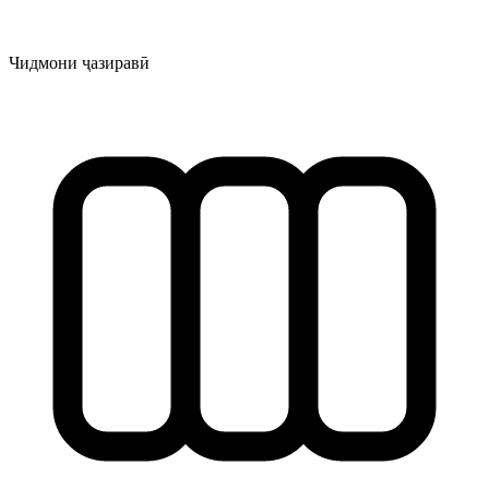
Чидмони ҷазиравӣ