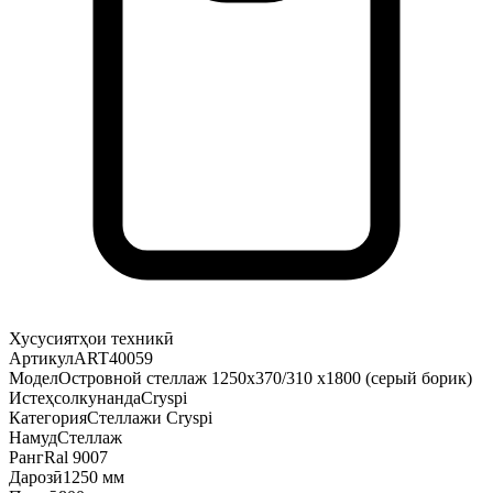
Хусусиятҳои техникӣ
Артикул
ART40059
Модел
Островной стеллаж 1250х370/310 х1800 (серый борик)
Истеҳсолкунанда
Cryspi
Категория
Стеллажи Cryspi
Намуд
Стеллаж
Ранг
Ral 9007
Дарозӣ
1250 мм