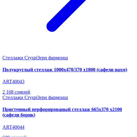
Стеллажи Cryspi
Зери фармоиш
Полукруглый стеллаж 1000х470/370 х1800 (сафеди пахм)
ART40043
2 168 сомонӣ
Стеллажи Cryspi
Зери фармоиш
Пристенный перфорированый стеллаж 665х370 х2100
(сафеди борик)
ART40044